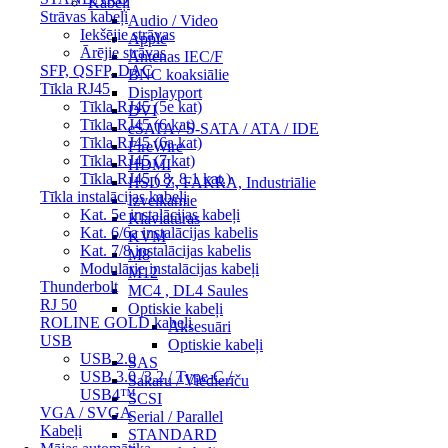
Kabeļi
Strāvas kabeļi
Audio / Video
Iekšējie strāvas
Apple
Ārējie strāvas
Antenas IEC/F
SFP, QSFP, DAC
BNC koaksiālie
Tīkla RJ45
Displayport
Tīkla RJ45 (5e kat)
DVI
Tīkla RJ45 (6 kat)
eSATA / S-SATA / ATA / IDE
Tīkla RJ45 (6a kat)
FireWire
Tīkla RJ45 (7 kat)
HDMI
Tīkla RJ45 ( 8, 8.1 kat.)
HSD Z, FAKRA, Industriālie
Tīkla instalācijas kabeļi
Izvelkamie
Kat. 5e instalācijas kabeļi
Klaviatūras
Kat. 6/6a instalācijas kabelis
KVM
Kat. 7/8 instalācijas kabelis
M8
Modulārie instalācijas kabeļi
M12
Thunderbolt
MC4 , DL4 Saules
RJ 50
Optiskie kabeļi
ROLINE GOLD kabeļi
Aksesuāri
USB
Optiskie kabeļi
USB 2.0
SAS
USB 3.0 /3.2 / Type-C /
Sakaru / Viedierīču
USB4™
SCSI
VGA / SVGA
Serial / Parallel
Kabeļi
STANDARD