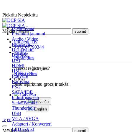
Piekrītu
Nepiekrītu
Izpārdošana
Meklēt
Produktu jaunumi
Audio / Video
info@dcp.lv
Bluetooth
+371 67790344
Displayport
Profils
DMS-59
Pieslēgties
DVI
HDMI
Neesat reģistrējies?
HSD
Reģistrēties
FireWire
Grozs
Barošana
Jūsu iepirkumu grozs ir tukšs!
PS/2
SATA/IDE
Latviešu
Industrijas, citi
Latviešu
Serial/Parallel
Thunderbolt
English
USB
VGA / SVGA
lv
en
Adapteri / Konverteri
LED GX53
Meklēt