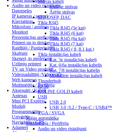
Mājas automātika
Strāvas kabeļi
Audio un video risinājumi
Iekšējie strāvas
Datorpeles
Ārējie strāvas
IP kameras / serveri
SFP, QSFP, DAC
Klaviatūras
Tīkla RJ45
Mikrofoni / austiņas
Tīkla RJ45 (5e kat)
Monitori
Tīkla RJ45 (6 kat)
Prezentācijas aprīkojums
Tīkla RJ45 (6a kat)
Printeri un to detaļas
Tīkla RJ45 (7 kat)
Raidītāji / Pastiprinātāji
Tīkla RJ45 ( 8, 8.1 kat.)
Skaļruņi
Tīkla instalācijas kabeļi
Skeneri, to piederumi
Kat. 5e instalācijas kabeļi
Uzlīmju printeri
Kat. 6/6a instalācijas kabelis
TV un Video produkti
Kat. 7/8 instalācijas kabelis
Videosadalītāji /Videosviči
Modulārie instalācijas kabeļi
Web kameras
Thunderbolt
Multimēdija / Perifērija
RJ 50
Aksesuāri / Kabeļi
ROLINE GOLD kabeļi
Antenas
USB
Mini PCI Express
USB 2.0
Moduļi
USB 3.0 /3.2 / Type-C / USB4™
Programmatūra
VGA / SVGA
Uztvērēji
Mājas automātika
Navigācija / GPS
Multimēdija / Perifērija
Adapteri
Audio un video risinājumi