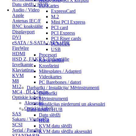
HDD, SSD, ATX korpusi
Datu slēdži / HUB
I/O Kartes
Audio / Video
ExpressCard
Apple
M.2
Antenas IEC/F
Mini PCI Express
BNC koaksiālie
PCI card
Displayport
PCI Express
DVI
PCI Riser cards
eSATA / S-SATA / ATA / IDE
PCMCIA
FireWire
USB
HDMI
Procesori
HSD Z, FAKRA, Industriālie
Karšu lasītāji
Izvelkamie
Kronšteini
Klaviatūras
Mātesplates / Adapteri
KVM
Videokartes
M8
PC Barebones / datori
M12
Darbarīki / Instalācija/ Mērinstrumenti
MC4 , DL4 Saules
Darbarīki
Optiskie kabeļi
Mērinstrumenti
Aksesuāri
Instalācijas piederumi un aksesuāri
Optiskie kabeļi
Datu slēdži / HUB
SAS
Datu slēdži
Sakaru / Viedierīču
HUB
SCSI
KVM datu slēdži
Serial / Parallel
KVM datu slēdžu aksesuāri
STANDARD