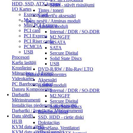
HDD, SSD, ATX korpusi
Sēdēt - stāvēt risinājumi
I/O Kartes
Tintes / toneri
ExpressCard
Viedierīču aksesuāri
M.2
Datu nesēji / Atmiņas moduļi
Mini PCI Express
Atmiņas moduļi
PCI card
Internal / DDR / SO-DDR
PCI Express
M2.NGFF
PCI Riser cards
MSATA
PCMCIA
SATA
USB
Sercure Digital
Procesori
Solid State Discs
Karšu lasītāji
USB
Kronšteini
DVD-R/RW / Blu-Ray/ LTO
Mātesplates / Adapteri
Datoru Komponentes
Videokartes
Aksesuāri
PC Barebones / datori
Atmiņu moduļi
Datoru Komponentes
Internal / DDR / SO-DDR
Darbarīki
M2.NGFF
Mērinstrumenti
Sercure Digital
Instalācijas piederumi un aksesuāri
Solid State Discs
Darbarīki / Instalācija/ Mērinstrumenti
Barošanas bloki
Datu slēdži
SSD, HDD - cietie diski
HUB
Dokstacijas
KVM datu slēdži
Dzesēšana, Ventilatori
KVM datu slēdžu aksesuāri