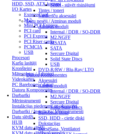
HDD, SSD, ATX korpusi
Sēdēt - stāvēt risinājumi
I/O Kartes
Tintes / toneri
ExpressCard
Viedierīču aksesuāri
M.2
Datu nesēji / Atmiņas moduļi
Mini PCI Express
Atmiņas moduļi
PCI card
Internal / DDR / SO-DDR
PCI Express
M2.NGFF
PCI Riser cards
MSATA
PCMCIA
SATA
USB
Sercure Digital
Procesori
Solid State Discs
Karšu lasītāji
USB
Kronšteini
DVD-R/RW / Blu-Ray/ LTO
Mātesplates / Adapteri
Datoru Komponentes
Videokartes
Aksesuāri
PC Barebones / datori
Atmiņu moduļi
Datoru Komponentes
Internal / DDR / SO-DDR
Darbarīki
M2.NGFF
Mērinstrumenti
Sercure Digital
Instalācijas piederumi un aksesuāri
Solid State Discs
Darbarīki / Instalācija/ Mērinstrumenti
Barošanas bloki
Datu slēdži
SSD, HDD - cietie diski
HUB
Dokstacijas
KVM datu slēdži
Dzesēšana, Ventilatori
KVM datu slēdžu aksesuāri