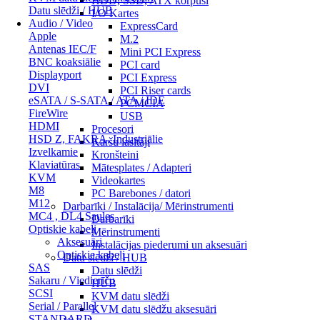
HDD, SSD, ATX korpusi
Datu slēdži / HUB
I/O Kartes
Audio / Video
ExpressCard
Apple
M.2
Antenas IEC/F
Mini PCI Express
BNC koaksiālie
PCI card
Displayport
PCI Express
DVI
PCI Riser cards
eSATA / S-SATA / ATA / IDE
PCMCIA
FireWire
USB
HDMI
Procesori
HSD Z, FAKRA, Industriālie
Karšu lasītāji
Izvelkamie
Kronšteini
Klaviatūras
Mātesplates / Adapteri
KVM
Videokartes
M8
PC Barebones / datori
M12
Darbarīki / Instalācija/ Mērinstrumenti
MC4 , DL4 Saules
Darbarīki
Optiskie kabeļi
Mērinstrumenti
Aksesuāri
Instalācijas piederumi un aksesuāri
Optiskie kabeļi
Datu slēdži / HUB
SAS
Datu slēdži
Sakaru / Viedierīču
HUB
SCSI
KVM datu slēdži
Serial / Parallel
KVM datu slēdžu aksesuāri
STANDARD