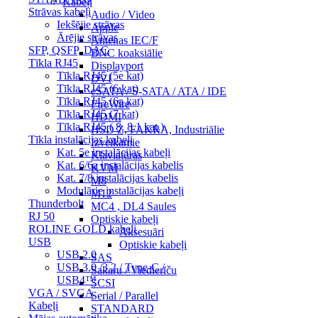
Kabeļi
Strāvas kabeļi
Audio / Video
Iekšējie strāvas
Apple
Ārējie strāvas
Antenas IEC/F
SFP, QSFP, DAC
BNC koaksiālie
Tīkla RJ45
Displayport
Tīkla RJ45 (5e kat)
DVI
Tīkla RJ45 (6 kat)
eSATA / S-SATA / ATA / IDE
Tīkla RJ45 (6a kat)
FireWire
Tīkla RJ45 (7 kat)
HDMI
Tīkla RJ45 ( 8, 8.1 kat.)
HSD Z, FAKRA, Industriālie
Tīkla instalācijas kabeļi
Izvelkamie
Kat. 5e instalācijas kabeļi
Klaviatūras
Kat. 6/6a instalācijas kabelis
KVM
Kat. 7/8 instalācijas kabelis
M8
Modulārie instalācijas kabeļi
M12
Thunderbolt
MC4 , DL4 Saules
RJ 50
Optiskie kabeļi
ROLINE GOLD kabeļi
Aksesuāri
USB
Optiskie kabeļi
USB 2.0
SAS
USB 3.0 /3.2 / Type-C /
Sakaru / Viedierīču
USB4™
SCSI
VGA / SVGA
Serial / Parallel
Kabeļi
STANDARD