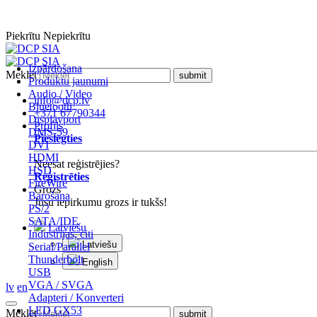
Piekrītu
Nepiekrītu
Izpārdošana
Meklēt
Produktu jaunumi
Audio / Video
info@dcp.lv
Bluetooth
+371 67790344
Displayport
Profils
DMS-59
Pieslēgties
DVI
HDMI
Neesat reģistrējies?
HSD
Reģistrēties
FireWire
Grozs
Barošana
Jūsu iepirkumu grozs ir tukšs!
PS/2
SATA/IDE
Latviešu
Industrijas, citi
Latviešu
Serial/Parallel
Thunderbolt
English
USB
VGA / SVGA
lv
en
Adapteri / Konverteri
LED GX53
Meklēt