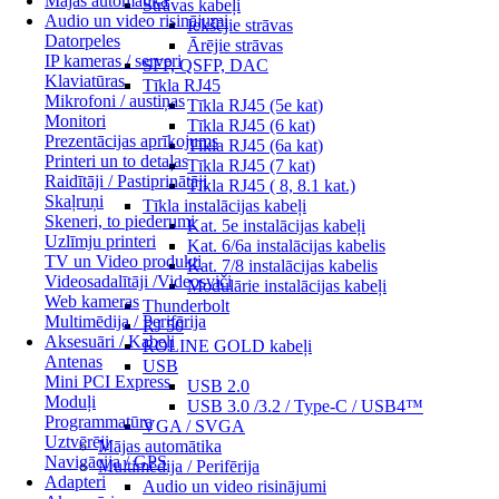
Mājas automātika
Strāvas kabeļi
Audio un video risinājumi
Iekšējie strāvas
Datorpeles
Ārējie strāvas
IP kameras / serveri
SFP, QSFP, DAC
Klaviatūras
Tīkla RJ45
Mikrofoni / austiņas
Tīkla RJ45 (5e kat)
Monitori
Tīkla RJ45 (6 kat)
Prezentācijas aprīkojums
Tīkla RJ45 (6a kat)
Printeri un to detaļas
Tīkla RJ45 (7 kat)
Raidītāji / Pastiprinātāji
Tīkla RJ45 ( 8, 8.1 kat.)
Skaļruņi
Tīkla instalācijas kabeļi
Skeneri, to piederumi
Kat. 5e instalācijas kabeļi
Uzlīmju printeri
Kat. 6/6a instalācijas kabelis
TV un Video produkti
Kat. 7/8 instalācijas kabelis
Videosadalītāji /Videosviči
Modulārie instalācijas kabeļi
Web kameras
Thunderbolt
Multimēdija / Perifērija
RJ 50
Aksesuāri / Kabeļi
ROLINE GOLD kabeļi
Antenas
USB
Mini PCI Express
USB 2.0
Moduļi
USB 3.0 /3.2 / Type-C / USB4™
Programmatūra
VGA / SVGA
Uztvērēji
Mājas automātika
Navigācija / GPS
Multimēdija / Perifērija
Adapteri
Audio un video risinājumi