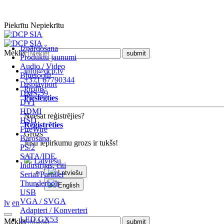
Piekrītu
Nepiekrītu
Izpārdošana
Meklēt
Produktu jaunumi
Audio / Video
info@dcp.lv
Bluetooth
+371 67790344
Displayport
Profils
DMS-59
Pieslēgties
DVI
HDMI
Neesat reģistrējies?
HSD
Reģistrēties
FireWire
Grozs
Barošana
Jūsu iepirkumu grozs ir tukšs!
PS/2
SATA/IDE
Latviešu
Industrijas, citi
Latviešu
Serial/Parallel
Thunderbolt
English
USB
VGA / SVGA
lv
en
Adapteri / Konverteri
LED GX53
Meklēt