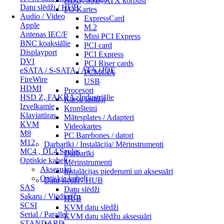
HDD, SSD, ATX korpusi
Datu slēdži / HUB
I/O Kartes
Audio / Video
ExpressCard
Apple
M.2
Antenas IEC/F
Mini PCI Express
BNC koaksiālie
PCI card
Displayport
PCI Express
DVI
PCI Riser cards
eSATA / S-SATA / ATA / IDE
PCMCIA
FireWire
USB
HDMI
Procesori
HSD Z, FAKRA, Industriālie
Karšu lasītāji
Izvelkamie
Kronšteini
Klaviatūras
Mātesplates / Adapteri
KVM
Videokartes
M8
PC Barebones / datori
M12
Darbarīki / Instalācija/ Mērinstrumenti
MC4 , DL4 Saules
Darbarīki
Optiskie kabeļi
Mērinstrumenti
Aksesuāri
Instalācijas piederumi un aksesuāri
Optiskie kabeļi
Datu slēdži / HUB
SAS
Datu slēdži
Sakaru / Viedierīču
HUB
SCSI
KVM datu slēdži
Serial / Parallel
KVM datu slēdžu aksesuāri
STANDARD