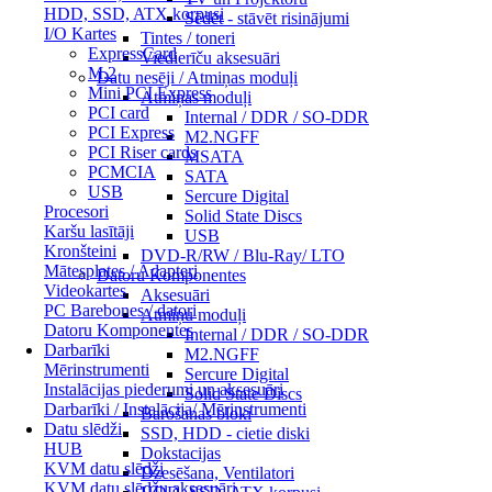
HDD, SSD, ATX korpusi
Sēdēt - stāvēt risinājumi
I/O Kartes
Tintes / toneri
ExpressCard
Viedierīču aksesuāri
M.2
Datu nesēji / Atmiņas moduļi
Mini PCI Express
Atmiņas moduļi
PCI card
Internal / DDR / SO-DDR
PCI Express
M2.NGFF
PCI Riser cards
MSATA
PCMCIA
SATA
USB
Sercure Digital
Procesori
Solid State Discs
Karšu lasītāji
USB
Kronšteini
DVD-R/RW / Blu-Ray/ LTO
Mātesplates / Adapteri
Datoru Komponentes
Videokartes
Aksesuāri
PC Barebones / datori
Atmiņu moduļi
Datoru Komponentes
Internal / DDR / SO-DDR
Darbarīki
M2.NGFF
Mērinstrumenti
Sercure Digital
Instalācijas piederumi un aksesuāri
Solid State Discs
Darbarīki / Instalācija/ Mērinstrumenti
Barošanas bloki
Datu slēdži
SSD, HDD - cietie diski
HUB
Dokstacijas
KVM datu slēdži
Dzesēšana, Ventilatori
KVM datu slēdžu aksesuāri