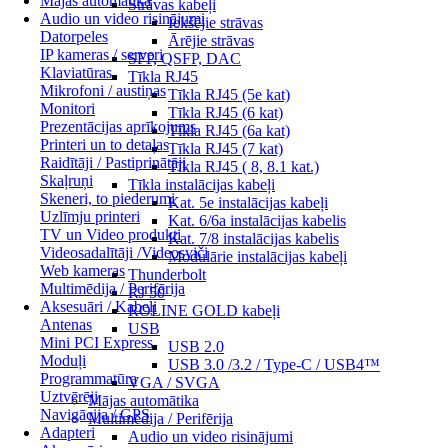
Mājas automātika
Strāvas kabeļi
Audio un video risinājumi
Iekšējie strāvas
Datorpeles
Ārējie strāvas
IP kameras / serveri
SFP, QSFP, DAC
Klaviatūras
Tīkla RJ45
Mikrofoni / austiņas
Tīkla RJ45 (5e kat)
Monitori
Tīkla RJ45 (6 kat)
Prezentācijas aprīkojums
Tīkla RJ45 (6a kat)
Printeri un to detaļas
Tīkla RJ45 (7 kat)
Raidītāji / Pastiprinātāji
Tīkla RJ45 ( 8, 8.1 kat.)
Skaļruņi
Tīkla instalācijas kabeļi
Skeneri, to piederumi
Kat. 5e instalācijas kabeļi
Uzlīmju printeri
Kat. 6/6a instalācijas kabelis
TV un Video produkti
Kat. 7/8 instalācijas kabelis
Videosadalītāji /Videosviči
Modulārie instalācijas kabeļi
Web kameras
Thunderbolt
Multimēdija / Perifērija
RJ 50
Aksesuāri / Kabeļi
ROLINE GOLD kabeļi
Antenas
USB
Mini PCI Express
USB 2.0
Moduļi
USB 3.0 /3.2 / Type-C / USB4™
Programmatūra
VGA / SVGA
Uztvērēji
Mājas automātika
Navigācija / GPS
Multimēdija / Perifērija
Adapteri
Audio un video risinājumi