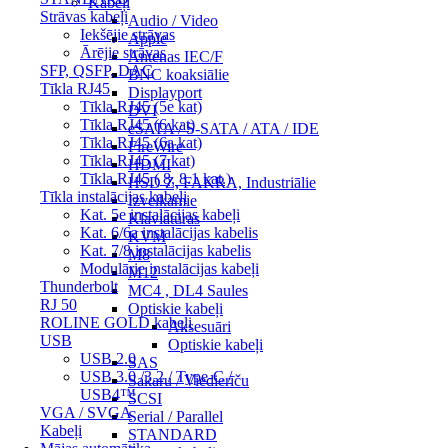
Kabeļi
Strāvas kabeļi
Audio / Video
Iekšējie strāvas
Apple
Ārējie strāvas
Antenas IEC/F
SFP, QSFP, DAC
BNC koaksiālie
Tīkla RJ45
Displayport
Tīkla RJ45 (5e kat)
DVI
Tīkla RJ45 (6 kat)
eSATA / S-SATA / ATA / IDE
Tīkla RJ45 (6a kat)
FireWire
Tīkla RJ45 (7 kat)
HDMI
Tīkla RJ45 ( 8, 8.1 kat.)
HSD Z, FAKRA, Industriālie
Tīkla instalācijas kabeļi
Izvelkamie
Kat. 5e instalācijas kabeļi
Klaviatūras
Kat. 6/6a instalācijas kabelis
KVM
Kat. 7/8 instalācijas kabelis
M8
Modulārie instalācijas kabeļi
M12
Thunderbolt
MC4 , DL4 Saules
RJ 50
Optiskie kabeļi
ROLINE GOLD kabeļi
Aksesuāri
USB
Optiskie kabeļi
USB 2.0
SAS
USB 3.0 /3.2 / Type-C /
Sakaru / Viedierīču
USB4™
SCSI
VGA / SVGA
Serial / Parallel
Kabeļi
STANDARD