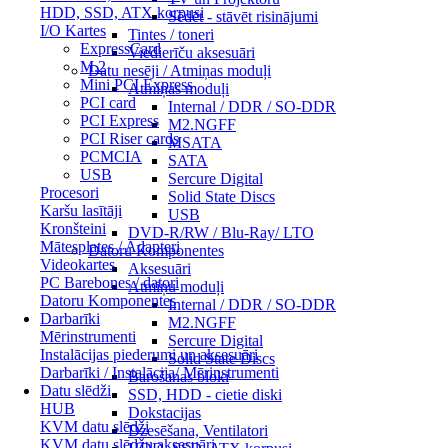
HDD, SSD, ATX korpusi
Sēdēt - stāvēt risinājumi
I/O Kartes
Tintes / toneri
ExpressCard
Viedierīču aksesuāri
M.2
Datu nesēji / Atmiņas moduļi
Mini PCI Express
Atmiņas moduļi
PCI card
Internal / DDR / SO-DDR
PCI Express
M2.NGFF
PCI Riser cards
MSATA
PCMCIA
SATA
USB
Sercure Digital
Procesori
Solid State Discs
Karšu lasītāji
USB
Kronšteini
DVD-R/RW / Blu-Ray/ LTO
Mātesplates / Adapteri
Datoru Komponentes
Videokartes
Aksesuāri
PC Barebones / datori
Atmiņu moduļi
Datoru Komponentes
Internal / DDR / SO-DDR
Darbarīki
M2.NGFF
Mērinstrumenti
Sercure Digital
Instalācijas piederumi un aksesuāri
Solid State Discs
Darbarīki / Instalācija/ Mērinstrumenti
Barošanas bloki
Datu slēdži
SSD, HDD - cietie diski
HUB
Dokstacijas
KVM datu slēdži
Dzesēšana, Ventilatori
KVM datu slēdžu aksesuāri