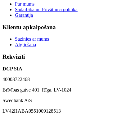
Par mums
Sadarbība un Privātuma politika
Garantija
Klientu apkalpošana
Sazinies ar mums
Atgriešana
Rekvizīti
DCP SIA
40003722468
Brīvības gatve 401, Rīga, LV-1024
Swedbank A/S
LV42HABA0551009128513