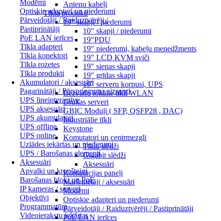
Modēmi
Antenu kabeļi
Optiskie adapteri un piederumi
Tīkla produkti
Pārveidotāji / Raiduztvērēji /
19" skapji / piederumi
Pastiprinātāji
10" skapji / piederumi
PoE LAN ierīces
19"PDU
Tīkla adapteri
19" piederumi, kabeļu menedžments
Tīkla konektori
19" LCD KVM sviči
Tīkla rozetes
19" sienas skapji
Tīkla produkti
19" grīdas skapji
Akumulatori / aksesuāri
19" serveru korpusi, UPS
Pagarinātāji / Pārsprieguma aizsargi
Bezvadu lokālie tīkli WLAN
UPS lineinteractive
Drukas serveri
UPS aksesuāri
GBIC Moduļi ( SFP, QSFP28 , DAC)
UPS akumulatori
Industriālie tīkli
UPS offline
Keystone
UPS online
Komutatori un centrmezgli
Uzlādes iekārtas un piederumi
Tīkla slēdži
UPS / Barošanas elementi
Gigabit slēdži
Aksesuāri
Aksesuāri
Apvalki un kronšteini
Komutācijas paneļi
Barošanas bloki un PoE
Maršrutētāji / aksesuāri
IP kameras / serveri
Modēmi
Objektīvi
Optiskie adapteri un piederumi
Programmatūra
Pārveidotāji / Raiduztvērēji / Pastiprinātāji
Videoierakstu iekārtas
PoE LAN ierīces