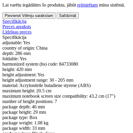
Lai varētu iegādāties šo produktu, jābūt
reģistrētam
mūsu sistēmā.
Pievienot Vēlmju sarakstam
Salīdzināt
Specifikācija
Preces apraksts
Līdzīgas preces
Specifikācija
adjustable:
Yes
country of origin:
China
depth:
286 mm
foldable:
Yes
harmonized system (hs) code:
84733080
height:
420 mm
height adjustment:
Yes
height adjustment range:
30 - 205 mm
material:
Acrylonitrile butadiene styrene (ABS)
maximum height:
20.5 cm
maximum notebook screen size compatibility:
43.2 cm (17")
number of height positions:
7
package depth:
46 mm
package height:
29 mm
package type:
Box
package weight:
1.08 kg
package width:
33 mm