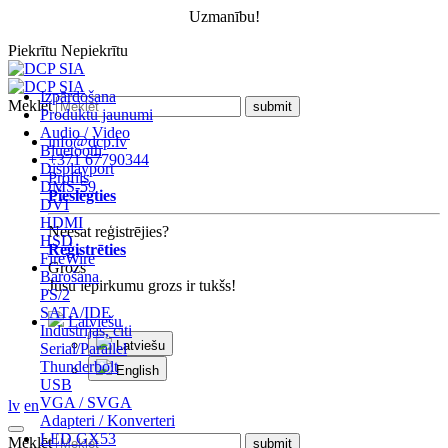
Uzmanību!
Piekrītu
Nepiekrītu
Izpārdošana
Meklēt
Produktu jaunumi
Audio / Video
info@dcp.lv
Bluetooth
+371 67790344
Displayport
Profils
DMS-59
Pieslēgties
DVI
HDMI
Neesat reģistrējies?
HSD
Reģistrēties
FireWire
Grozs
Barošana
Jūsu iepirkumu grozs ir tukšs!
PS/2
SATA/IDE
Latviešu
Industrijas, citi
Latviešu
Serial/Parallel
Thunderbolt
English
USB
VGA / SVGA
lv
en
Adapteri / Konverteri
LED GX53
Meklēt