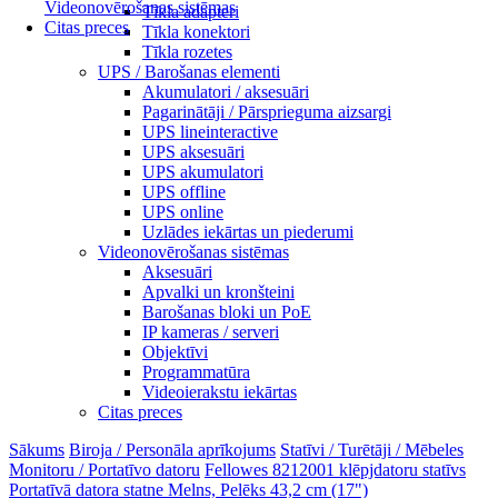
Videonovērošanas sistēmas
Tīkla adapteri
Citas preces
Tīkla konektori
Tīkla rozetes
UPS / Barošanas elementi
Akumulatori / aksesuāri
Pagarinātāji / Pārsprieguma aizsargi
UPS lineinteractive
UPS aksesuāri
UPS akumulatori
UPS offline
UPS online
Uzlādes iekārtas un piederumi
Videonovērošanas sistēmas
Aksesuāri
Apvalki un kronšteini
Barošanas bloki un PoE
IP kameras / serveri
Objektīvi
Programmatūra
Videoierakstu iekārtas
Citas preces
Sākums
Biroja / Personāla aprīkojums
Statīvi / Turētāji / Mēbeles
Monitoru / Portatīvo datoru
Fellowes 8212001 klēpjdatoru statīvs
Portatīvā datora statne Melns, Pelēks 43,2 cm (17")