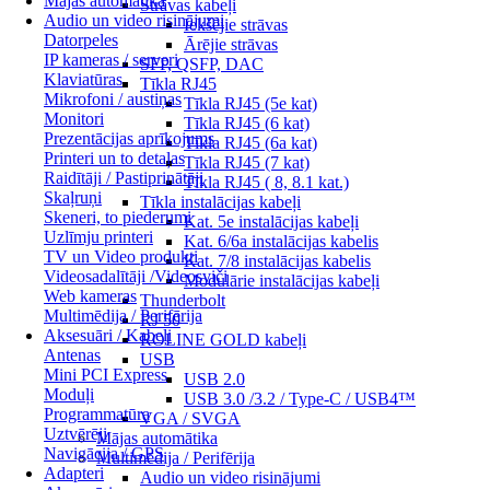
Mājas automātika
Strāvas kabeļi
Audio un video risinājumi
Iekšējie strāvas
Datorpeles
Ārējie strāvas
IP kameras / serveri
SFP, QSFP, DAC
Klaviatūras
Tīkla RJ45
Mikrofoni / austiņas
Tīkla RJ45 (5e kat)
Monitori
Tīkla RJ45 (6 kat)
Prezentācijas aprīkojums
Tīkla RJ45 (6a kat)
Printeri un to detaļas
Tīkla RJ45 (7 kat)
Raidītāji / Pastiprinātāji
Tīkla RJ45 ( 8, 8.1 kat.)
Skaļruņi
Tīkla instalācijas kabeļi
Skeneri, to piederumi
Kat. 5e instalācijas kabeļi
Uzlīmju printeri
Kat. 6/6a instalācijas kabelis
TV un Video produkti
Kat. 7/8 instalācijas kabelis
Videosadalītāji /Videosviči
Modulārie instalācijas kabeļi
Web kameras
Thunderbolt
Multimēdija / Perifērija
RJ 50
Aksesuāri / Kabeļi
ROLINE GOLD kabeļi
Antenas
USB
Mini PCI Express
USB 2.0
Moduļi
USB 3.0 /3.2 / Type-C / USB4™
Programmatūra
VGA / SVGA
Uztvērēji
Mājas automātika
Navigācija / GPS
Multimēdija / Perifērija
Adapteri
Audio un video risinājumi