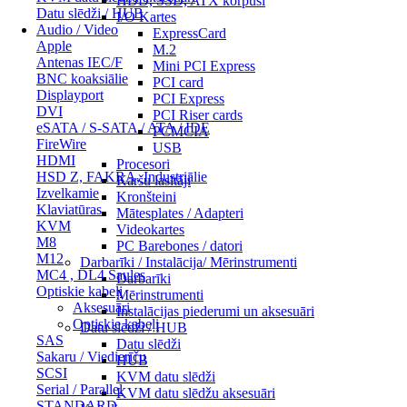
HDD, SSD, ATX korpusi
Datu slēdži / HUB
I/O Kartes
Audio / Video
ExpressCard
Apple
M.2
Antenas IEC/F
Mini PCI Express
BNC koaksiālie
PCI card
Displayport
PCI Express
DVI
PCI Riser cards
eSATA / S-SATA / ATA / IDE
PCMCIA
FireWire
USB
HDMI
Procesori
HSD Z, FAKRA, Industriālie
Karšu lasītāji
Izvelkamie
Kronšteini
Klaviatūras
Mātesplates / Adapteri
KVM
Videokartes
M8
PC Barebones / datori
M12
Darbarīki / Instalācija/ Mērinstrumenti
MC4 , DL4 Saules
Darbarīki
Optiskie kabeļi
Mērinstrumenti
Aksesuāri
Instalācijas piederumi un aksesuāri
Optiskie kabeļi
Datu slēdži / HUB
SAS
Datu slēdži
Sakaru / Viedierīču
HUB
SCSI
KVM datu slēdži
Serial / Parallel
KVM datu slēdžu aksesuāri
STANDARD