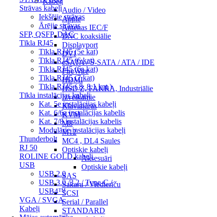
Kabeļi
Strāvas kabeļi
Audio / Video
Iekšējie strāvas
Apple
Ārējie strāvas
Antenas IEC/F
SFP, QSFP, DAC
BNC koaksiālie
Tīkla RJ45
Displayport
Tīkla RJ45 (5e kat)
DVI
Tīkla RJ45 (6 kat)
eSATA / S-SATA / ATA / IDE
Tīkla RJ45 (6a kat)
FireWire
Tīkla RJ45 (7 kat)
HDMI
Tīkla RJ45 ( 8, 8.1 kat.)
HSD Z, FAKRA, Industriālie
Tīkla instalācijas kabeļi
Izvelkamie
Kat. 5e instalācijas kabeļi
Klaviatūras
Kat. 6/6a instalācijas kabelis
KVM
Kat. 7/8 instalācijas kabelis
M8
Modulārie instalācijas kabeļi
M12
Thunderbolt
MC4 , DL4 Saules
RJ 50
Optiskie kabeļi
ROLINE GOLD kabeļi
Aksesuāri
USB
Optiskie kabeļi
USB 2.0
SAS
USB 3.0 /3.2 / Type-C /
Sakaru / Viedierīču
USB4™
SCSI
VGA / SVGA
Serial / Parallel
Kabeļi
STANDARD