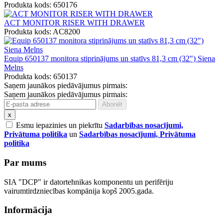
Produkta kods: 650176
ACT MONITOR RISER WITH DRAWER
Produkta kods: AC8200
Equip 650137 monitora stiprinājums un statīvs 81,3 cm (32") Siena
Melns
Produkta kods: 650137
Saņem jaunākos piedāvājumus pirmais:
Saņem jaunākos piedāvājumus pirmais:
x
Esmu iepazinies un piekrītu
Sadarbības nosacījumi,
Privātuma politika
un
Sadarbības nosacījumi, Privātuma
politika
Par mums
SIA "DCP" ir datortehnikas komponentu un perifēriju
vairumtirdzniecības kompānija kopš 2005.gada.
Informācija