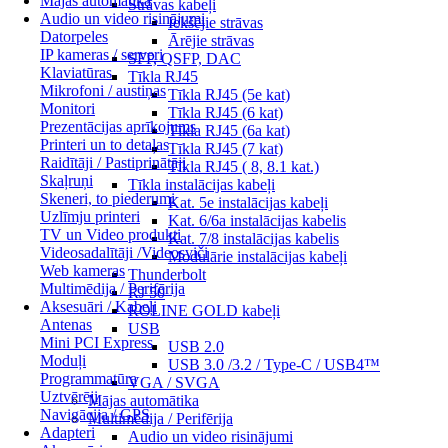
Mājas automātika
Strāvas kabeļi
Audio un video risinājumi
Iekšējie strāvas
Datorpeles
Ārējie strāvas
IP kameras / serveri
SFP, QSFP, DAC
Klaviatūras
Tīkla RJ45
Mikrofoni / austiņas
Tīkla RJ45 (5e kat)
Monitori
Tīkla RJ45 (6 kat)
Prezentācijas aprīkojums
Tīkla RJ45 (6a kat)
Printeri un to detaļas
Tīkla RJ45 (7 kat)
Raidītāji / Pastiprinātāji
Tīkla RJ45 ( 8, 8.1 kat.)
Skaļruņi
Tīkla instalācijas kabeļi
Skeneri, to piederumi
Kat. 5e instalācijas kabeļi
Uzlīmju printeri
Kat. 6/6a instalācijas kabelis
TV un Video produkti
Kat. 7/8 instalācijas kabelis
Videosadalītāji /Videosviči
Modulārie instalācijas kabeļi
Web kameras
Thunderbolt
Multimēdija / Perifērija
RJ 50
Aksesuāri / Kabeļi
ROLINE GOLD kabeļi
Antenas
USB
Mini PCI Express
USB 2.0
Moduļi
USB 3.0 /3.2 / Type-C / USB4™
Programmatūra
VGA / SVGA
Uztvērēji
Mājas automātika
Navigācija / GPS
Multimēdija / Perifērija
Adapteri
Audio un video risinājumi