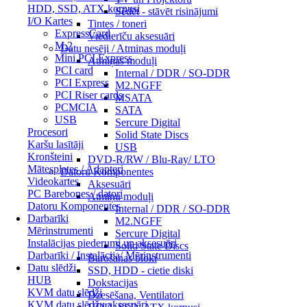
HDD, SSD, ATX korpusi
Sēdēt - stāvēt risinājumi
I/O Kartes
Tintes / toneri
ExpressCard
Viedierīču aksesuāri
M.2
Datu nesēji / Atmiņas moduļi
Mini PCI Express
Atmiņas moduļi
PCI card
Internal / DDR / SO-DDR
PCI Express
M2.NGFF
PCI Riser cards
MSATA
PCMCIA
SATA
USB
Sercure Digital
Procesori
Solid State Discs
Karšu lasītāji
USB
Kronšteini
DVD-R/RW / Blu-Ray/ LTO
Mātesplates / Adapteri
Datoru Komponentes
Videokartes
Aksesuāri
PC Barebones / datori
Atmiņu moduļi
Datoru Komponentes
Internal / DDR / SO-DDR
Darbarīki
M2.NGFF
Mērinstrumenti
Sercure Digital
Instalācijas piederumi un aksesuāri
Solid State Discs
Darbarīki / Instalācija/ Mērinstrumenti
Barošanas bloki
Datu slēdži
SSD, HDD - cietie diski
HUB
Dokstacijas
KVM datu slēdži
Dzesēšana, Ventilatori
KVM datu slēdžu aksesuāri