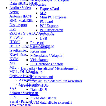
HDD, SSD, ATX korpusi
Datu slēdži / HUB
I/O Kartes
Audio / Video
ExpressCard
Apple
M.2
Antenas IEC/F
Mini PCI Express
BNC koaksiālie
PCI card
Displayport
PCI Express
DVI
PCI Riser cards
eSATA / S-SATA / ATA / IDE
PCMCIA
FireWire
USB
HDMI
Procesori
HSD Z, FAKRA, Industriālie
Karšu lasītāji
Izvelkamie
Kronšteini
Klaviatūras
Mātesplates / Adapteri
KVM
Videokartes
M8
PC Barebones / datori
M12
Darbarīki / Instalācija/ Mērinstrumenti
MC4 , DL4 Saules
Darbarīki
Optiskie kabeļi
Mērinstrumenti
Aksesuāri
Instalācijas piederumi un aksesuāri
Optiskie kabeļi
Datu slēdži / HUB
SAS
Datu slēdži
Sakaru / Viedierīču
HUB
SCSI
KVM datu slēdži
Serial / Parallel
KVM datu slēdžu aksesuāri
STANDARD