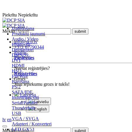
Piekrītu
Nepiekrītu
Izpārdošana
Meklēt
Produktu jaunumi
Audio / Video
info@dcp.lv
Bluetooth
+371 67790344
Displayport
Profils
DMS-59
Pieslēgties
DVI
HDMI
Neesat reģistrējies?
HSD
Reģistrēties
FireWire
Grozs
Barošana
Jūsu iepirkumu grozs ir tukšs!
PS/2
SATA/IDE
Latviešu
Industrijas, citi
Latviešu
Serial/Parallel
Thunderbolt
English
USB
VGA / SVGA
lv
en
Adapteri / Konverteri
LED GX53
Meklēt