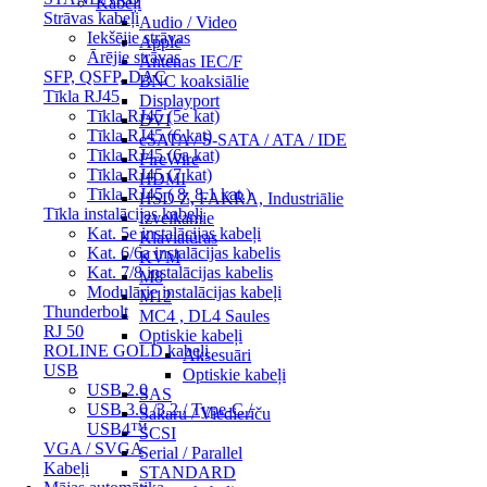
Kabeļi
Strāvas kabeļi
Audio / Video
Iekšējie strāvas
Apple
Ārējie strāvas
Antenas IEC/F
SFP, QSFP, DAC
BNC koaksiālie
Tīkla RJ45
Displayport
Tīkla RJ45 (5e kat)
DVI
Tīkla RJ45 (6 kat)
eSATA / S-SATA / ATA / IDE
Tīkla RJ45 (6a kat)
FireWire
Tīkla RJ45 (7 kat)
HDMI
Tīkla RJ45 ( 8, 8.1 kat.)
HSD Z, FAKRA, Industriālie
Tīkla instalācijas kabeļi
Izvelkamie
Kat. 5e instalācijas kabeļi
Klaviatūras
Kat. 6/6a instalācijas kabelis
KVM
Kat. 7/8 instalācijas kabelis
M8
Modulārie instalācijas kabeļi
M12
Thunderbolt
MC4 , DL4 Saules
RJ 50
Optiskie kabeļi
ROLINE GOLD kabeļi
Aksesuāri
USB
Optiskie kabeļi
USB 2.0
SAS
USB 3.0 /3.2 / Type-C /
Sakaru / Viedierīču
USB4™
SCSI
VGA / SVGA
Serial / Parallel
Kabeļi
STANDARD