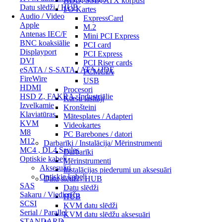
HDD, SSD, ATX korpusi
Datu slēdži / HUB
I/O Kartes
Audio / Video
ExpressCard
Apple
M.2
Antenas IEC/F
Mini PCI Express
BNC koaksiālie
PCI card
Displayport
PCI Express
DVI
PCI Riser cards
eSATA / S-SATA / ATA / IDE
PCMCIA
FireWire
USB
HDMI
Procesori
HSD Z, FAKRA, Industriālie
Karšu lasītāji
Izvelkamie
Kronšteini
Klaviatūras
Mātesplates / Adapteri
KVM
Videokartes
M8
PC Barebones / datori
M12
Darbarīki / Instalācija/ Mērinstrumenti
MC4 , DL4 Saules
Darbarīki
Optiskie kabeļi
Mērinstrumenti
Aksesuāri
Instalācijas piederumi un aksesuāri
Optiskie kabeļi
Datu slēdži / HUB
SAS
Datu slēdži
Sakaru / Viedierīču
HUB
SCSI
KVM datu slēdži
Serial / Parallel
KVM datu slēdžu aksesuāri
STANDARD