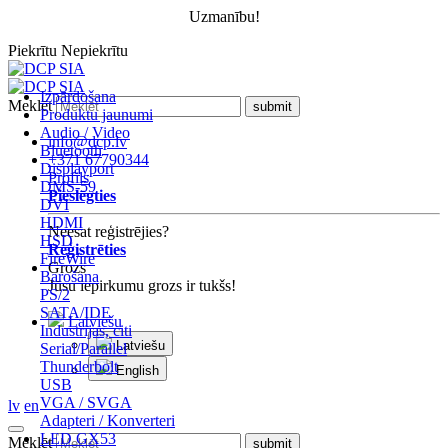
Uzmanību!
Piekrītu
Nepiekrītu
Izpārdošana
Meklēt
Produktu jaunumi
Audio / Video
info@dcp.lv
Bluetooth
+371 67790344
Displayport
Profils
DMS-59
Pieslēgties
DVI
HDMI
Neesat reģistrējies?
HSD
Reģistrēties
FireWire
Grozs
Barošana
Jūsu iepirkumu grozs ir tukšs!
PS/2
SATA/IDE
Latviešu
Industrijas, citi
Latviešu
Serial/Parallel
Thunderbolt
English
USB
VGA / SVGA
lv
en
Adapteri / Konverteri
LED GX53
Meklēt