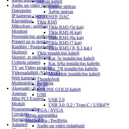
Mājas automātika
Strāvas kabeļi
Audio un video risinājumi
Iekšējie strāvas
Datorpeles
Ārējie strāvas
IP kameras / serveri
SFP, QSFP, DAC
Klaviatūras
Tīkla RJ45
Mikrofoni / austiņas
Tīkla RJ45 (5e kat)
Monitori
Tīkla RJ45 (6 kat)
Prezentācijas aprīkojums
Tīkla RJ45 (6a kat)
Printeri un to detaļas
Tīkla RJ45 (7 kat)
Raidītāji / Pastiprinātāji
Tīkla RJ45 ( 8, 8.1 kat.)
Skaļruņi
Tīkla instalācijas kabeļi
Skeneri, to piederumi
Kat. 5e instalācijas kabeļi
Uzlīmju printeri
Kat. 6/6a instalācijas kabelis
TV un Video produkti
Kat. 7/8 instalācijas kabelis
Videosadalītāji /Videosviči
Modulārie instalācijas kabeļi
Web kameras
Thunderbolt
Multimēdija / Perifērija
RJ 50
Aksesuāri / Kabeļi
ROLINE GOLD kabeļi
Antenas
USB
Mini PCI Express
USB 2.0
Moduļi
USB 3.0 /3.2 / Type-C / USB4™
Programmatūra
VGA / SVGA
Uztvērēji
Mājas automātika
Navigācija / GPS
Multimēdija / Perifērija
Adapteri
Audio un video risinājumi