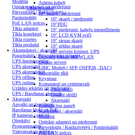
Modēmi
Antenu kabeļi
Optiskie adapteri un piederumi
Tīkla produkti
Pārveidotāji / Raiduztvērēji /
19" skapji / piederumi
Pastiprinātāji
10" skapji / piederumi
PoE LAN ierīces
19"PDU
Tīkla adapteri
19" piederumi, kabeļu menedžments
Tīkla konektori
19" LCD KVM sviči
Tīkla rozetes
19" sienas skapji
Tīkla produkti
19" grīdas skapji
Akumulatori / aksesuāri
19" serveru korpusi, UPS
Pagarinātāji / Pārsprieguma aizsargi
Bezvadu lokālie tīkli WLAN
UPS lineinteractive
Drukas serveri
UPS aksesuāri
GBIC Moduļi ( SFP, QSFP28 , DAC)
UPS akumulatori
Industriālie tīkli
UPS offline
Keystone
UPS online
Komutatori un centrmezgli
Uzlādes iekārtas un piederumi
Tīkla slēdži
UPS / Barošanas elementi
Gigabit slēdži
Aksesuāri
Aksesuāri
Apvalki un kronšteini
Komutācijas paneļi
Barošanas bloki un PoE
Maršrutētāji / aksesuāri
IP kameras / serveri
Modēmi
Objektīvi
Optiskie adapteri un piederumi
Programmatūra
Pārveidotāji / Raiduztvērēji / Pastiprinātāji
Videoierakstu iekārtas
PoE LAN ierīces