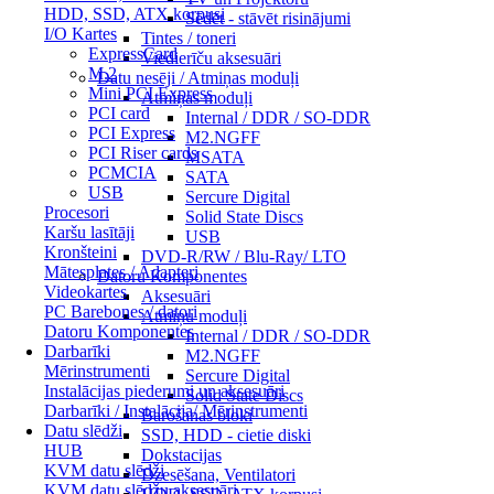
HDD, SSD, ATX korpusi
Sēdēt - stāvēt risinājumi
I/O Kartes
Tintes / toneri
ExpressCard
Viedierīču aksesuāri
M.2
Datu nesēji / Atmiņas moduļi
Mini PCI Express
Atmiņas moduļi
PCI card
Internal / DDR / SO-DDR
PCI Express
M2.NGFF
PCI Riser cards
MSATA
PCMCIA
SATA
USB
Sercure Digital
Procesori
Solid State Discs
Karšu lasītāji
USB
Kronšteini
DVD-R/RW / Blu-Ray/ LTO
Mātesplates / Adapteri
Datoru Komponentes
Videokartes
Aksesuāri
PC Barebones / datori
Atmiņu moduļi
Datoru Komponentes
Internal / DDR / SO-DDR
Darbarīki
M2.NGFF
Mērinstrumenti
Sercure Digital
Instalācijas piederumi un aksesuāri
Solid State Discs
Darbarīki / Instalācija/ Mērinstrumenti
Barošanas bloki
Datu slēdži
SSD, HDD - cietie diski
HUB
Dokstacijas
KVM datu slēdži
Dzesēšana, Ventilatori
KVM datu slēdžu aksesuāri