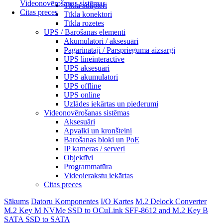
Videonovērošanas sistēmas
Tīkla adapteri
Citas preces
Tīkla konektori
Tīkla rozetes
UPS / Barošanas elementi
Akumulatori / aksesuāri
Pagarinātāji / Pārsprieguma aizsargi
UPS lineinteractive
UPS aksesuāri
UPS akumulatori
UPS offline
UPS online
Uzlādes iekārtas un piederumi
Videonovērošanas sistēmas
Aksesuāri
Apvalki un kronšteini
Barošanas bloki un PoE
IP kameras / serveri
Objektīvi
Programmatūra
Videoierakstu iekārtas
Citas preces
Sākums
Datoru Komponentes
I/O Kartes
M.2
Delock Converter
M.2 Key M NVMe SSD to OCuLink SFF-8612 and M.2 Key B
SATA SSD to SATA