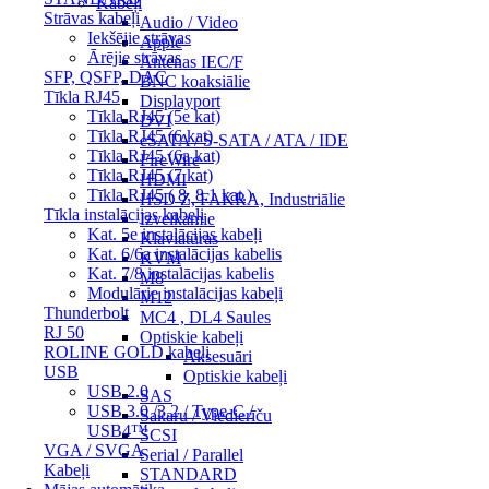
Kabeļi
Strāvas kabeļi
Audio / Video
Iekšējie strāvas
Apple
Ārējie strāvas
Antenas IEC/F
SFP, QSFP, DAC
BNC koaksiālie
Tīkla RJ45
Displayport
Tīkla RJ45 (5e kat)
DVI
Tīkla RJ45 (6 kat)
eSATA / S-SATA / ATA / IDE
Tīkla RJ45 (6a kat)
FireWire
Tīkla RJ45 (7 kat)
HDMI
Tīkla RJ45 ( 8, 8.1 kat.)
HSD Z, FAKRA, Industriālie
Tīkla instalācijas kabeļi
Izvelkamie
Kat. 5e instalācijas kabeļi
Klaviatūras
Kat. 6/6a instalācijas kabelis
KVM
Kat. 7/8 instalācijas kabelis
M8
Modulārie instalācijas kabeļi
M12
Thunderbolt
MC4 , DL4 Saules
RJ 50
Optiskie kabeļi
ROLINE GOLD kabeļi
Aksesuāri
USB
Optiskie kabeļi
USB 2.0
SAS
USB 3.0 /3.2 / Type-C /
Sakaru / Viedierīču
USB4™
SCSI
VGA / SVGA
Serial / Parallel
Kabeļi
STANDARD