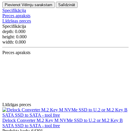
Pievienot Vēlmju sarakstam
Salīdzināt
Specifikācija
Preces apraksts
Līdzīgas preces
Specifikācija
depth:
0.000
height:
0.000
width:
0.000
Preces apraksts
Līdzīgas preces
Delock Converter M.2 Key M NVMe SSD to U.2 or M.2 Key B
SATA SSD to SATA - tool free
Produkta kods: 64301