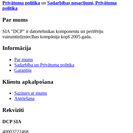
Privātuma politika
un
Sadarbības nosacījumi, Privātuma
politika
Par mums
SIA "DCP" ir datortehnikas komponentu un perifēriju
vairumtirdzniecības kompānija kopš 2005.gada.
Informācija
Par mums
Sadarbība un Privātuma politika
Garantija
Klientu apkalpošana
Sazinies ar mums
Atgriešana
Rekvizīti
DCP SIA
40003722468