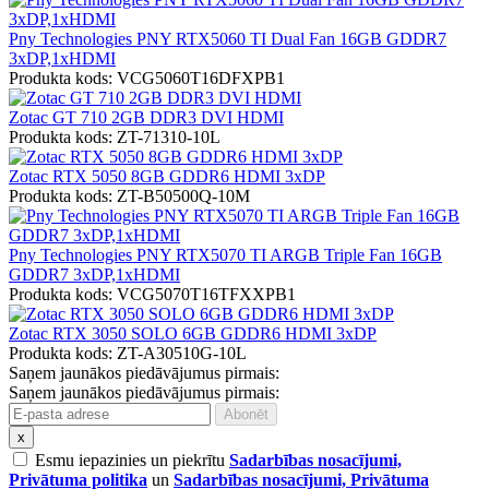
Pny Technologies PNY RTX5060 TI Dual Fan 16GB GDDR7
3xDP,1xHDMI
Produkta kods: VCG5060T16DFXPB1
Zotac GT 710 2GB DDR3 DVI HDMI
Produkta kods: ZT-71310-10L
Zotac RTX 5050 8GB GDDR6 HDMI 3xDP
Produkta kods: ZT-B50500Q-10M
Pny Technologies PNY RTX5070 TI ARGB Triple Fan 16GB
GDDR7 3xDP,1xHDMI
Produkta kods: VCG5070T16TFXXPB1
Zotac RTX 3050 SOLO 6GB GDDR6 HDMI 3xDP
Produkta kods: ZT-A30510G-10L
Saņem jaunākos piedāvājumus pirmais:
Saņem jaunākos piedāvājumus pirmais:
x
Esmu iepazinies un piekrītu
Sadarbības nosacījumi,
Privātuma politika
un
Sadarbības nosacījumi, Privātuma