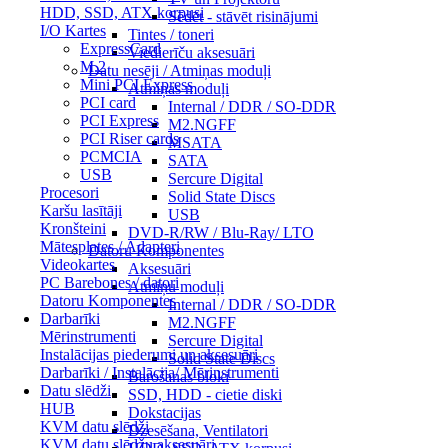
HDD, SSD, ATX korpusi
Sēdēt - stāvēt risinājumi
I/O Kartes
Tintes / toneri
ExpressCard
Viedierīču aksesuāri
M.2
Datu nesēji / Atmiņas moduļi
Mini PCI Express
Atmiņas moduļi
PCI card
Internal / DDR / SO-DDR
PCI Express
M2.NGFF
PCI Riser cards
MSATA
PCMCIA
SATA
USB
Sercure Digital
Procesori
Solid State Discs
Karšu lasītāji
USB
Kronšteini
DVD-R/RW / Blu-Ray/ LTO
Mātesplates / Adapteri
Datoru Komponentes
Videokartes
Aksesuāri
PC Barebones / datori
Atmiņu moduļi
Datoru Komponentes
Internal / DDR / SO-DDR
Darbarīki
M2.NGFF
Mērinstrumenti
Sercure Digital
Instalācijas piederumi un aksesuāri
Solid State Discs
Darbarīki / Instalācija/ Mērinstrumenti
Barošanas bloki
Datu slēdži
SSD, HDD - cietie diski
HUB
Dokstacijas
KVM datu slēdži
Dzesēšana, Ventilatori
KVM datu slēdžu aksesuāri