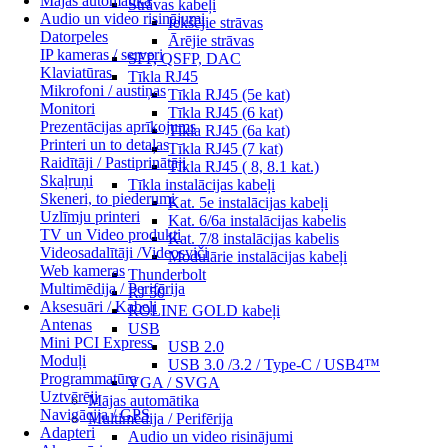
Mājas automātika
Strāvas kabeļi
Audio un video risinājumi
Iekšējie strāvas
Datorpeles
Ārējie strāvas
IP kameras / serveri
SFP, QSFP, DAC
Klaviatūras
Tīkla RJ45
Mikrofoni / austiņas
Tīkla RJ45 (5e kat)
Monitori
Tīkla RJ45 (6 kat)
Prezentācijas aprīkojums
Tīkla RJ45 (6a kat)
Printeri un to detaļas
Tīkla RJ45 (7 kat)
Raidītāji / Pastiprinātāji
Tīkla RJ45 ( 8, 8.1 kat.)
Skaļruņi
Tīkla instalācijas kabeļi
Skeneri, to piederumi
Kat. 5e instalācijas kabeļi
Uzlīmju printeri
Kat. 6/6a instalācijas kabelis
TV un Video produkti
Kat. 7/8 instalācijas kabelis
Videosadalītāji /Videosviči
Modulārie instalācijas kabeļi
Web kameras
Thunderbolt
Multimēdija / Perifērija
RJ 50
Aksesuāri / Kabeļi
ROLINE GOLD kabeļi
Antenas
USB
Mini PCI Express
USB 2.0
Moduļi
USB 3.0 /3.2 / Type-C / USB4™
Programmatūra
VGA / SVGA
Uztvērēji
Mājas automātika
Navigācija / GPS
Multimēdija / Perifērija
Adapteri
Audio un video risinājumi