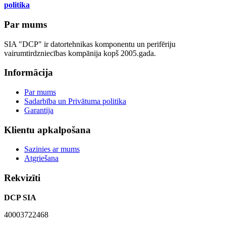
politika
Par mums
SIA "DCP" ir datortehnikas komponentu un perifēriju
vairumtirdzniecības kompānija kopš 2005.gada.
Informācija
Par mums
Sadarbība un Privātuma politika
Garantija
Klientu apkalpošana
Sazinies ar mums
Atgriešana
Rekvizīti
DCP SIA
40003722468