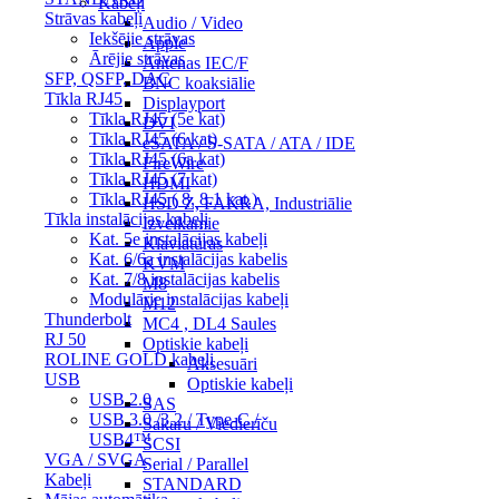
Kabeļi
Strāvas kabeļi
Audio / Video
Iekšējie strāvas
Apple
Ārējie strāvas
Antenas IEC/F
SFP, QSFP, DAC
BNC koaksiālie
Tīkla RJ45
Displayport
Tīkla RJ45 (5e kat)
DVI
Tīkla RJ45 (6 kat)
eSATA / S-SATA / ATA / IDE
Tīkla RJ45 (6a kat)
FireWire
Tīkla RJ45 (7 kat)
HDMI
Tīkla RJ45 ( 8, 8.1 kat.)
HSD Z, FAKRA, Industriālie
Tīkla instalācijas kabeļi
Izvelkamie
Kat. 5e instalācijas kabeļi
Klaviatūras
Kat. 6/6a instalācijas kabelis
KVM
Kat. 7/8 instalācijas kabelis
M8
Modulārie instalācijas kabeļi
M12
Thunderbolt
MC4 , DL4 Saules
RJ 50
Optiskie kabeļi
ROLINE GOLD kabeļi
Aksesuāri
USB
Optiskie kabeļi
USB 2.0
SAS
USB 3.0 /3.2 / Type-C /
Sakaru / Viedierīču
USB4™
SCSI
VGA / SVGA
Serial / Parallel
Kabeļi
STANDARD