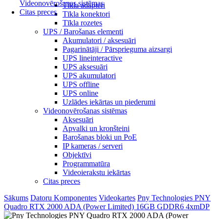
Videonovērošanas sistēmas
Tīkla adapteri
Citas preces
Tīkla konektori
Tīkla rozetes
UPS / Barošanas elementi
Akumulatori / aksesuāri
Pagarinātāji / Pārsprieguma aizsargi
UPS lineinteractive
UPS aksesuāri
UPS akumulatori
UPS offline
UPS online
Uzlādes iekārtas un piederumi
Videonovērošanas sistēmas
Aksesuāri
Apvalki un kronšteini
Barošanas bloki un PoE
IP kameras / serveri
Objektīvi
Programmatūra
Videoierakstu iekārtas
Citas preces
Sākums
Datoru Komponentes
Videokartes
Pny Technologies PNY
Quadro RTX 2000 ADA (Power Limited) 16GB GDDR6 4xmDP