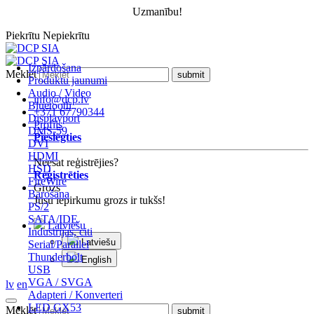
Uzmanību!
Piekrītu
Nepiekrītu
Izpārdošana
Meklēt
Produktu jaunumi
Audio / Video
info@dcp.lv
Bluetooth
+371 67790344
Displayport
Profils
DMS-59
Pieslēgties
DVI
HDMI
Neesat reģistrējies?
HSD
Reģistrēties
FireWire
Grozs
Barošana
Jūsu iepirkumu grozs ir tukšs!
PS/2
SATA/IDE
Latviešu
Industrijas, citi
Latviešu
Serial/Parallel
Thunderbolt
English
USB
VGA / SVGA
lv
en
Adapteri / Konverteri
LED GX53
Meklēt