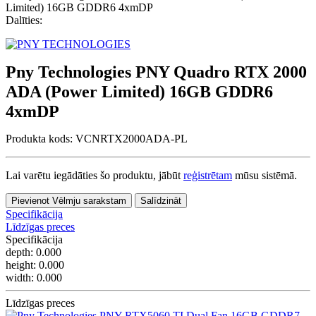
Dalīties:
Pny Technologies PNY Quadro RTX 2000
ADA (Power Limited) 16GB GDDR6
4xmDP
Produkta kods:
VCNRTX2000ADA-PL
Lai varētu iegādāties šo produktu, jābūt
reģistrētam
mūsu sistēmā.
Pievienot Vēlmju sarakstam
Salīdzināt
Specifikācija
Līdzīgas preces
Specifikācija
depth:
0.000
height:
0.000
width:
0.000
Līdzīgas preces