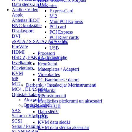
HDD, SSD, ATX korpusi
Datu slēdži / HUB
I/O Kartes
Audio / Video
ExpressCard
Apple
M.2
Antenas IEC/F
Mini PCI Express
BNC koaksiālie
PCI card
Displayport
PCI Express
DVI
PCI Riser cards
eSATA / S-SATA / ATA / IDE
PCMCIA
FireWire
USB
HDMI
Procesori
HSD Z, FAKRA, Industriālie
Karšu lasītāji
Izvelkamie
Kronšteini
Klaviatūras
Mātesplates / Adapteri
KVM
Videokartes
M8
PC Barebones / datori
M12
Darbarīki / Instalācija/ Mērinstrumenti
MC4 , DL4 Saules
Darbarīki
Optiskie kabeļi
Mērinstrumenti
Aksesuāri
Instalācijas piederumi un aksesuāri
Optiskie kabeļi
Datu slēdži / HUB
SAS
Datu slēdži
Sakaru / Viedierīču
HUB
SCSI
KVM datu slēdži
Serial / Parallel
KVM datu slēdžu aksesuāri
STANDARD