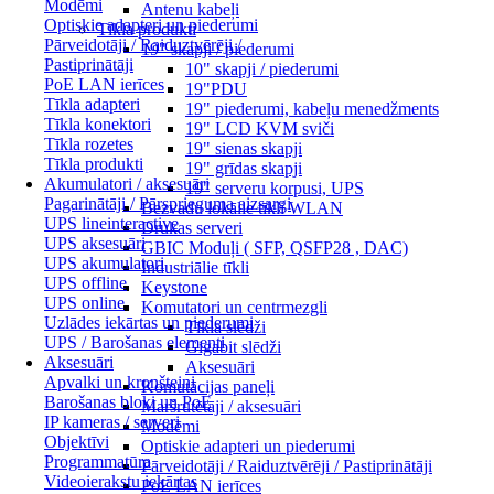
Modēmi
Antenu kabeļi
Optiskie adapteri un piederumi
Tīkla produkti
Pārveidotāji / Raiduztvērēji /
19" skapji / piederumi
Pastiprinātāji
10" skapji / piederumi
PoE LAN ierīces
19"PDU
Tīkla adapteri
19" piederumi, kabeļu menedžments
Tīkla konektori
19" LCD KVM sviči
Tīkla rozetes
19" sienas skapji
Tīkla produkti
19" grīdas skapji
Akumulatori / aksesuāri
19" serveru korpusi, UPS
Pagarinātāji / Pārsprieguma aizsargi
Bezvadu lokālie tīkli WLAN
UPS lineinteractive
Drukas serveri
UPS aksesuāri
GBIC Moduļi ( SFP, QSFP28 , DAC)
UPS akumulatori
Industriālie tīkli
UPS offline
Keystone
UPS online
Komutatori un centrmezgli
Uzlādes iekārtas un piederumi
Tīkla slēdži
UPS / Barošanas elementi
Gigabit slēdži
Aksesuāri
Aksesuāri
Apvalki un kronšteini
Komutācijas paneļi
Barošanas bloki un PoE
Maršrutētāji / aksesuāri
IP kameras / serveri
Modēmi
Objektīvi
Optiskie adapteri un piederumi
Programmatūra
Pārveidotāji / Raiduztvērēji / Pastiprinātāji
Videoierakstu iekārtas
PoE LAN ierīces