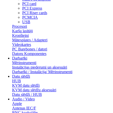
PCI card
PCI Express
PCI Riser cards
PCMCIA
USB
Procesori
Karšu lasītāji
Kronšteini
Mātesplates / Adapteri
Videokartes
PC Barebones / datori
Datoru Komponentes
Darbarīki
Mērinstrumenti
Instalācijas piederumi un aksesuāri
Darbarīki / Instalācija/ Mērinstrumenti
Datu slēdži
HUB
KVM datu slēdži
KVM datu slēdžu aksesuāri
Datu slēdži / HUB
Audio / Video
Apple
Antenas IEC/F
BNC koaksiālie