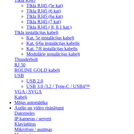
Tīkla RJ45
Tīkla RJ45 (5e kat)
Tīkla RJ45 (6 kat)
Tīkla RJ45 (6a kat)
Tīkla RJ45 (7 kat)
Tīkla RJ45 ( 8, 8.1 kat.)
Tīkla instalācijas kabeļi
Kat. 5e instalācijas kabeļi
Kat. 6/6a instalācijas kabelis
Kat. 7/8 instalācijas kabelis
Modulārie instalācijas kabeļi
Thunderbolt
RJ 50
ROLINE GOLD kabeļi
USB
USB 2.0
USB 3.0 /3.2 / Type-C / USB4™
VGA / SVGA
Kabeļi
Mājas automātika
Audio un video risinājumi
Datorpeles
IP kameras / serveri
Klaviatūras
Mikrofoni / austiņas