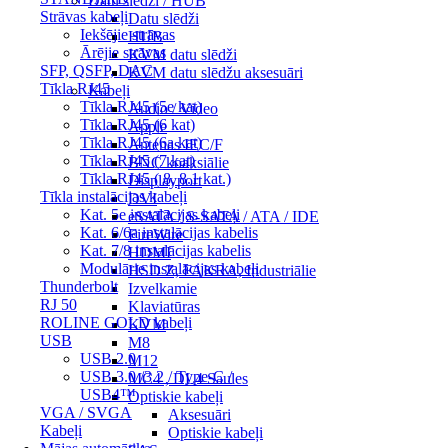
Datu slēdži / HUB
Strāvas kabeļi
Datu slēdži
Iekšējie strāvas
HUB
Ārējie strāvas
KVM datu slēdži
SFP, QSFP, DAC
KVM datu slēdžu aksesuāri
Tīkla RJ45
Kabeļi
Tīkla RJ45 (5e kat)
Audio / Video
Tīkla RJ45 (6 kat)
Apple
Tīkla RJ45 (6a kat)
Antenas IEC/F
Tīkla RJ45 (7 kat)
BNC koaksiālie
Tīkla RJ45 ( 8, 8.1 kat.)
Displayport
Tīkla instalācijas kabeļi
DVI
Kat. 5e instalācijas kabeļi
eSATA / S-SATA / ATA / IDE
Kat. 6/6a instalācijas kabelis
FireWire
Kat. 7/8 instalācijas kabelis
HDMI
Modulārie instalācijas kabeļi
HSD Z, FAKRA, Industriālie
Thunderbolt
Izvelkamie
RJ 50
Klaviatūras
ROLINE GOLD kabeļi
KVM
USB
M8
USB 2.0
M12
USB 3.0 /3.2 / Type-C /
MC4 , DL4 Saules
USB4™
Optiskie kabeļi
VGA / SVGA
Aksesuāri
Kabeļi
Optiskie kabeļi