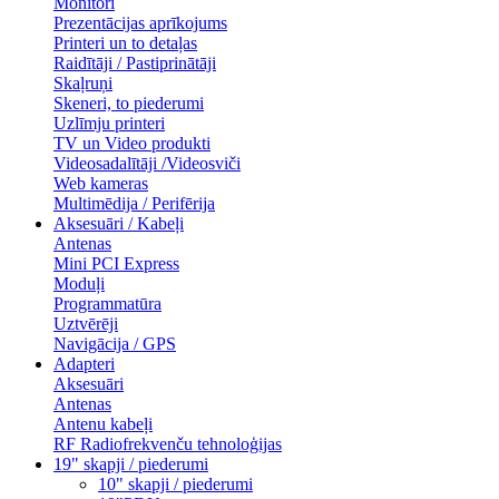
Monitori
Prezentācijas aprīkojums
Printeri un to detaļas
Raidītāji / Pastiprinātāji
Skaļruņi
Skeneri, to piederumi
Uzlīmju printeri
TV un Video produkti
Videosadalītāji /Videosviči
Web kameras
Multimēdija / Perifērija
Aksesuāri / Kabeļi
Antenas
Mini PCI Express
Moduļi
Programmatūra
Uztvērēji
Navigācija / GPS
Adapteri
Aksesuāri
Antenas
Antenu kabeļi
RF Radiofrekvenču tehnoloģijas
19" skapji / piederumi
10" skapji / piederumi