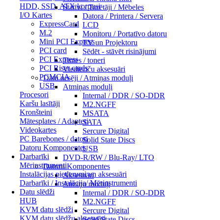
HDD, SSD, ATX korpusi
Statīvi / Turētāji / Mēbeles
I/O Kartes
Datora / Printera / Servera
ExpressCard
LCD
M.2
Monitoru / Portatīvo datoru
Mini PCI Express
TV un Projektoru
PCI card
Sēdēt - stāvēt risinājumi
PCI Express
Tintes / toneri
PCI Riser cards
Viedierīču aksesuāri
PCMCIA
Datu nesēji / Atmiņas moduļi
USB
Atmiņas moduļi
Procesori
Internal / DDR / SO-DDR
Karšu lasītāji
M2.NGFF
Kronšteini
MSATA
Mātesplates / Adapteri
SATA
Videokartes
Sercure Digital
PC Barebones / datori
Solid State Discs
Datoru Komponentes
USB
Darbarīki
DVD-R/RW / Blu-Ray/ LTO
Mērinstrumenti
Datoru Komponentes
Instalācijas piederumi un aksesuāri
Aksesuāri
Darbarīki / Instalācija/ Mērinstrumenti
Atmiņu moduļi
Datu slēdži
Internal / DDR / SO-DDR
HUB
M2.NGFF
KVM datu slēdži
Sercure Digital
KVM datu slēdžu aksesuāri
Solid State Discs