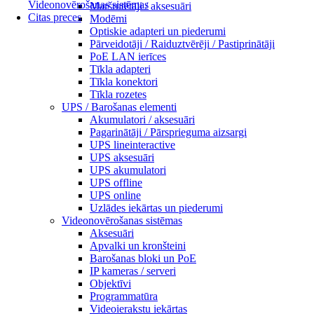
Videonovērošanas sistēmas
Maršrutētāji / aksesuāri
Citas preces
Modēmi
Optiskie adapteri un piederumi
Pārveidotāji / Raiduztvērēji / Pastiprinātāji
PoE LAN ierīces
Tīkla adapteri
Tīkla konektori
Tīkla rozetes
UPS / Barošanas elementi
Akumulatori / aksesuāri
Pagarinātāji / Pārsprieguma aizsargi
UPS lineinteractive
UPS aksesuāri
UPS akumulatori
UPS offline
UPS online
Uzlādes iekārtas un piederumi
Videonovērošanas sistēmas
Aksesuāri
Apvalki un kronšteini
Barošanas bloki un PoE
IP kameras / serveri
Objektīvi
Programmatūra
Videoierakstu iekārtas