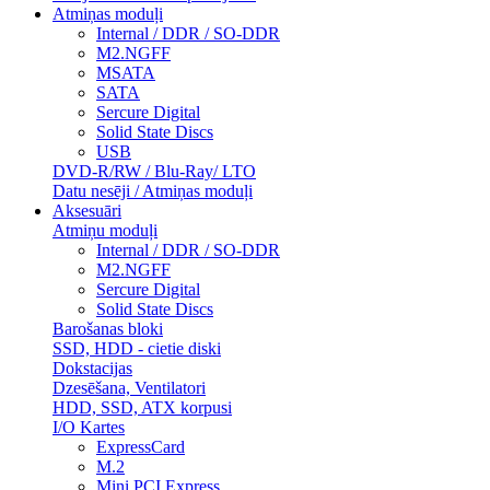
Atmiņas moduļi
Internal / DDR / SO-DDR
M2.NGFF
MSATA
SATA
Sercure Digital
Solid State Discs
USB
DVD-R/RW / Blu-Ray/ LTO
Datu nesēji / Atmiņas moduļi
Aksesuāri
Atmiņu moduļi
Internal / DDR / SO-DDR
M2.NGFF
Sercure Digital
Solid State Discs
Barošanas bloki
SSD, HDD - cietie diski
Dokstacijas
Dzesēšana, Ventilatori
HDD, SSD, ATX korpusi
I/O Kartes
ExpressCard
M.2
Mini PCI Express