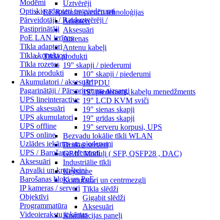
Modēmi
Uztvērēji
Optiskie adapteri un piederumi
RF Radiofrekvenču tehnoloģijas
Pārveidotāji / Raiduztvērēji /
Adapteri
Pastiprinātāji
Aksesuāri
PoE LAN ierīces
Antenas
Tīkla adapteri
Antenu kabeļi
Tīkla konektori
Tīkla produkti
Tīkla rozetes
19" skapji / piederumi
Tīkla produkti
10" skapji / piederumi
Akumulatori / aksesuāri
19"PDU
Pagarinātāji / Pārsprieguma aizsargi
19" piederumi, kabeļu menedžments
UPS lineinteractive
19" LCD KVM sviči
UPS aksesuāri
19" sienas skapji
UPS akumulatori
19" grīdas skapji
UPS offline
19" serveru korpusi, UPS
UPS online
Bezvadu lokālie tīkli WLAN
Uzlādes iekārtas un piederumi
Drukas serveri
UPS / Barošanas elementi
GBIC Moduļi ( SFP, QSFP28 , DAC)
Aksesuāri
Industriālie tīkli
Apvalki un kronšteini
Keystone
Barošanas bloki un PoE
Komutatori un centrmezgli
IP kameras / serveri
Tīkla slēdži
Objektīvi
Gigabit slēdži
Programmatūra
Aksesuāri
Videoierakstu iekārtas
Komutācijas paneļi