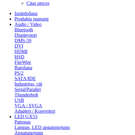
Citas preces
Izpārdošana
Produktu jaunumi
Audio / Video
Bluetooth
Displayport
DMS-59
DVI
HDMI
HSD
FireWire
Barošana
PS/2
SATA/IDE
Industrijas, citi
Serial/Parallel
Thunderbolt
USB
VGA / SVGA
Adapteri / Konverteri
LED GX53
Patronas
Lampas, LED apgaismojums
Apgaismojums