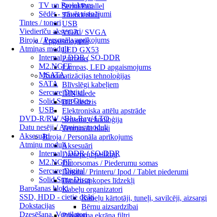
TV un Projektoru
Serial/Parallel
Sēdēt - stāvēt risinājumi
Thunderbolt
Tintes / toneri
USB
Viedierīču aksesuāri
VGA / SVGA
Biroja / Personāla aprīkojums
Apgaismojums
Atmiņas moduļi
LED GX53
Internal / DDR / SO-DDR
Patronas
M2.NGFF
Lampas, LED apgaismojums
MSATA
Automatizācijas tehnoloģijas
SATA
Blīvslēgi kabeļiem
Sercure Digital
DIN sliede
Solid State Discs
DIP slēdzis
USB
Elektroniska attēlu apstrāde
DVD-R/RW / Blu-Ray/ LTO
Sensoru tehnoloģija
Datu nesēji / Atmiņas moduļi
Termināla bloki
Aksesuāri
Biroja / Personāla aprīkojums
Atmiņu moduļi
Aksesuāri
Internal / DDR / SO-DDR
Datorpeļu paliktņi
M2.NGFF
Datorsomas / Piederumu somas
Sercure Digital
Datoru / Printeru/ Ipod / Tablet piederumi
Solid State Discs
Datoru apkopes līdzekļi
Barošanas bloki
Kabeļu organizatori
SSD, HDD - cietie diski
Kabeļu kārtotāji, tuneļi, savilcēji, aizsargi
Dokstacijas
Bērnu aizsardzībai
Dzesēšana, Ventilatori
Privātuma ekrāna filtri