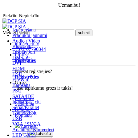
Uzmanību!
Piekrītu
Nepiekrītu
Izpārdošana
Meklēt
Produktu jaunumi
Audio / Video
info@dcp.lv
Bluetooth
+371 67790344
Displayport
Profils
DMS-59
Pieslēgties
DVI
HDMI
Neesat reģistrējies?
HSD
Reģistrēties
FireWire
Grozs
Barošana
Jūsu iepirkumu grozs ir tukšs!
PS/2
SATA/IDE
Par mums
Industrijas, citi
Sadarbība
Serial/Parallel
Garantija
Thunderbolt
Kontakti
USB
VGA / SVGA
Latviešu
Adapteri / Konverteri
Latviešu
LED GX53