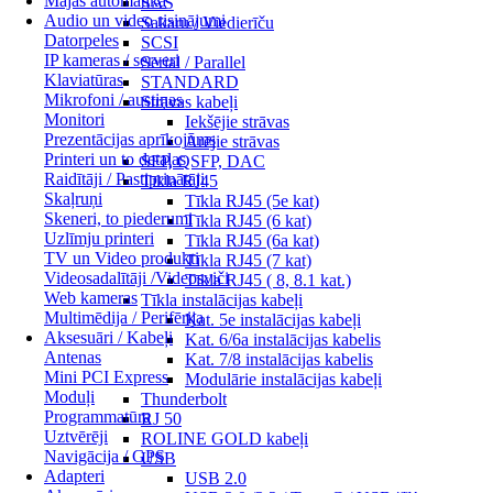
Mājas automātika
SAS
Audio un video risinājumi
Sakaru / Viedierīču
Datorpeles
SCSI
IP kameras / serveri
Serial / Parallel
Klaviatūras
STANDARD
Mikrofoni / austiņas
Strāvas kabeļi
Monitori
Iekšējie strāvas
Prezentācijas aprīkojums
Ārējie strāvas
Printeri un to detaļas
SFP, QSFP, DAC
Raidītāji / Pastiprinātāji
Tīkla RJ45
Skaļruņi
Tīkla RJ45 (5e kat)
Skeneri, to piederumi
Tīkla RJ45 (6 kat)
Uzlīmju printeri
Tīkla RJ45 (6a kat)
TV un Video produkti
Tīkla RJ45 (7 kat)
Videosadalītāji /Videosviči
Tīkla RJ45 ( 8, 8.1 kat.)
Web kameras
Tīkla instalācijas kabeļi
Multimēdija / Perifērija
Kat. 5e instalācijas kabeļi
Aksesuāri / Kabeļi
Kat. 6/6a instalācijas kabelis
Antenas
Kat. 7/8 instalācijas kabelis
Mini PCI Express
Modulārie instalācijas kabeļi
Moduļi
Thunderbolt
Programmatūra
RJ 50
Uztvērēji
ROLINE GOLD kabeļi
Navigācija / GPS
USB
Adapteri
USB 2.0