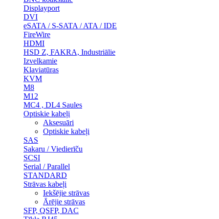
Displayport
DVI
eSATA / S-SATA / ATA / IDE
FireWire
HDMI
HSD Z, FAKRA, Industriālie
Izvelkamie
Klaviatūras
KVM
M8
M12
MC4 , DL4 Saules
Optiskie kabeļi
Aksesuāri
Optiskie kabeļi
SAS
Sakaru / Viedierīču
SCSI
Serial / Parallel
STANDARD
Strāvas kabeļi
Iekšējie strāvas
Ārējie strāvas
SFP, QSFP, DAC