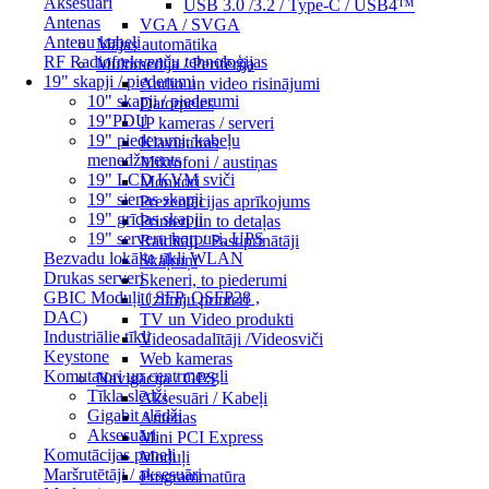
Aksesuāri
USB 3.0 /3.2 / Type-C / USB4™
Antenas
VGA / SVGA
Antenu kabeļi
Mājas automātika
RF Radiofrekvenču tehnoloģijas
Multimēdija / Perifērija
19" skapji / piederumi
Audio un video risinājumi
10" skapji / piederumi
Datorpeles
19"PDU
IP kameras / serveri
19" piederumi, kabeļu
Klaviatūras
menedžments
Mikrofoni / austiņas
19" LCD KVM sviči
Monitori
19" sienas skapji
Prezentācijas aprīkojums
19" grīdas skapji
Printeri un to detaļas
19" serveru korpusi, UPS
Raidītāji / Pastiprinātāji
Bezvadu lokālie tīkli WLAN
Skaļruņi
Drukas serveri
Skeneri, to piederumi
GBIC Moduļi ( SFP, QSFP28 ,
Uzlīmju printeri
DAC)
TV un Video produkti
Industriālie tīkli
Videosadalītāji /Videosviči
Keystone
Web kameras
Komutatori un centrmezgli
Navigācija / GPS
Tīkla slēdži
Aksesuāri / Kabeļi
Gigabit slēdži
Antenas
Aksesuāri
Mini PCI Express
Komutācijas paneļi
Moduļi
Maršrutētāji / aksesuāri
Programmatūra