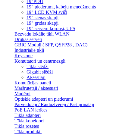
19"PDU
19" piederumi, kabeļu menedžments
19" LCD KVM sviči
19" sienas skapji
19" grīdas skapji
19" serveru korpusi, UPS
Bezvadu lokālie tīkli WLAN
Drukas serveri
GBIC Moduļi ( SFP, QSFP28 , DAC)
Industriālie tīkli
Keystone
Komutatori un centrmezgli
Tīkla slēdži
Gigabit slēdži
Aksesuāri
Komutācijas paneļi
Maršrutētāji / aksesuāri
Modēmi
Optiskie adapteri un piederumi
Pārveidotāji / Raiduztvērēji / Pastiprinātāji
PoE LAN ierīces
Tīkla adapteri
Tīkla konektori
Tīkla rozetes
Tīkla produkti