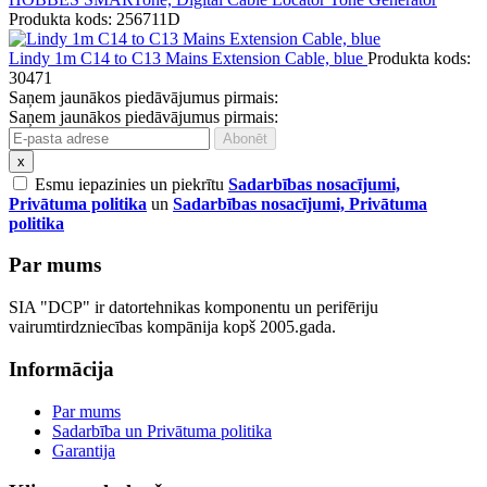
Produkta kods: 256711D
Lindy 1m C14 to C13 Mains Extension Cable, blue
Produkta kods:
30471
Saņem jaunākos piedāvājumus pirmais:
Saņem jaunākos piedāvājumus pirmais:
x
Esmu iepazinies un piekrītu
Sadarbības nosacījumi,
Privātuma politika
un
Sadarbības nosacījumi, Privātuma
politika
Par mums
SIA "DCP" ir datortehnikas komponentu un perifēriju
vairumtirdzniecības kompānija kopš 2005.gada.
Informācija
Par mums
Sadarbība un Privātuma politika
Garantija