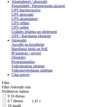
Akumulatori / aksesuāri
Pagarinātāji / Pārsprieguma aizsargi
UPS lineinteractive
UPS aksesuāri
UPS akumulatori
UPS offline
UPS online
Uzlādes iekārtas un piederumi
UPS / Barošanas elementi
Aksesuāri
Apvalki un kronšteini
Barošanas bloki un PoE
IP kameras / serveri
Objektīvi
Programmatūra
Videoierakstu iekārtas
Videonovērošanas sistēmas
Citas preces
Filtrs
Filtrs
Atiestatīt visu
Noliktavas statuss
9
10 dienas
6
7 dienas
( 41 )
10
Jautāt