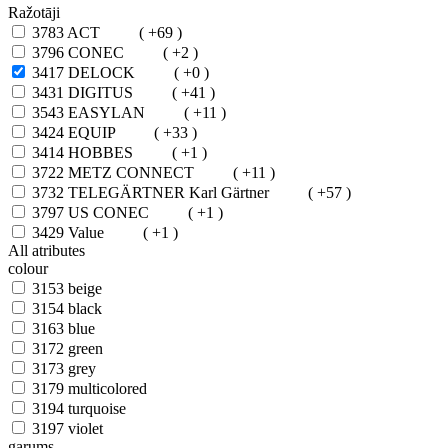
Ražotāji
3783
ACT
( +69 )
3796
CONEC
( +2 )
3417
DELOCK
( +0 )
3431
DIGITUS
( +41 )
3543
EASYLAN
( +11 )
3424
EQUIP
( +33 )
3414
HOBBES
( +1 )
3722
METZ CONNECT
( +11 )
3732
TELEGÄRTNER Karl Gärtner
( +57 )
3797
US CONEC
( +1 )
3429
Value
( +1 )
All atributes
colour
3153
beige
3154
black
3163
blue
3172
green
3173
grey
3179
multicolored
3194
turquoise
3197
violet
garums