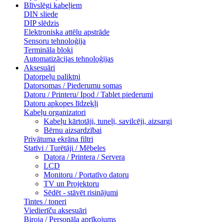
Blīvslēgi kabeļiem
DIN sliede
DIP slēdzis
Elektroniska attēlu apstrāde
Sensoru tehnoloģija
Termināla bloki
Automatizācijas tehnoloģijas
Aksesuāri
Datorpeļu paliktņi
Datorsomas / Piederumu somas
Datoru / Printeru/ Ipod / Tablet piederumi
Datoru apkopes līdzekļi
Kabeļu organizatori
Kabeļu kārtotāji, tuneļi, savilcēji, aizsargi
Bērnu aizsardzībai
Privātuma ekrāna filtri
Statīvi / Turētāji / Mēbeles
Datora / Printera / Servera
LCD
Monitoru / Portatīvo datoru
TV un Projektoru
Sēdēt - stāvēt risinājumi
Tintes / toneri
Viedierīču aksesuāri
Biroja / Personāla aprīkojums