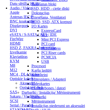
Datu slēdži / HUB
Barošanas bloki
Audio / Video
SSD, HDD - cietie diski
Apple
Dokstacijas
Antenas IEC/F
Dzesēšana, Ventilatori
BNC koaksiālie
HDD, SSD, ATX korpusi
Displayport
I/O Kartes
DVI
ExpressCard
eSATA / S-SATA / ATA / IDE
M.2
FireWire
Mini PCI Express
HDMI
PCI card
HSD Z, FAKRA, Industriālie
PCI Express
Izvelkamie
PCI Riser cards
Klaviatūras
PCMCIA
KVM
USB
M8
Procesori
M12
Karšu lasītāji
MC4 , DL4 Saules
Kronšteini
Optiskie kabeļi
Mātesplates / Adapteri
Aksesuāri
Videokartes
Optiskie kabeļi
PC Barebones / datori
SAS
Darbarīki / Instalācija/ Mērinstrumenti
Sakaru / Viedierīču
Darbarīki
SCSI
Mērinstrumenti
Serial / Parallel
Instalācijas piederumi un aksesuāri
STANDARD