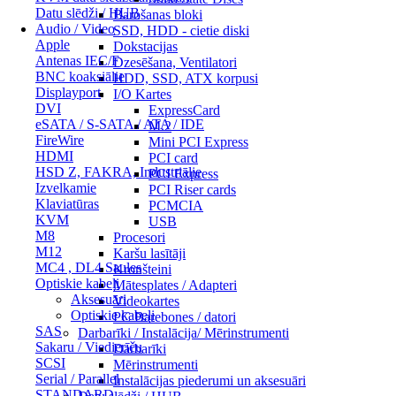
Datu slēdži / HUB
Barošanas bloki
Audio / Video
SSD, HDD - cietie diski
Apple
Dokstacijas
Antenas IEC/F
Dzesēšana, Ventilatori
BNC koaksiālie
HDD, SSD, ATX korpusi
Displayport
I/O Kartes
DVI
ExpressCard
eSATA / S-SATA / ATA / IDE
M.2
FireWire
Mini PCI Express
HDMI
PCI card
HSD Z, FAKRA, Industriālie
PCI Express
Izvelkamie
PCI Riser cards
Klaviatūras
PCMCIA
KVM
USB
M8
Procesori
M12
Karšu lasītāji
MC4 , DL4 Saules
Kronšteini
Optiskie kabeļi
Mātesplates / Adapteri
Aksesuāri
Videokartes
Optiskie kabeļi
PC Barebones / datori
SAS
Darbarīki / Instalācija/ Mērinstrumenti
Sakaru / Viedierīču
Darbarīki
SCSI
Mērinstrumenti
Serial / Parallel
Instalācijas piederumi un aksesuāri
STANDARD