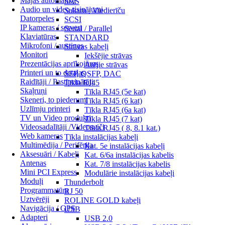
Mājas automātika
SAS
Audio un video risinājumi
Sakaru / Viedierīču
Datorpeles
SCSI
IP kameras / serveri
Serial / Parallel
Klaviatūras
STANDARD
Mikrofoni / austiņas
Strāvas kabeļi
Monitori
Iekšējie strāvas
Prezentācijas aprīkojums
Ārējie strāvas
Printeri un to detaļas
SFP, QSFP, DAC
Raidītāji / Pastiprinātāji
Tīkla RJ45
Skaļruņi
Tīkla RJ45 (5e kat)
Skeneri, to piederumi
Tīkla RJ45 (6 kat)
Uzlīmju printeri
Tīkla RJ45 (6a kat)
TV un Video produkti
Tīkla RJ45 (7 kat)
Videosadalītāji /Videosviči
Tīkla RJ45 ( 8, 8.1 kat.)
Web kameras
Tīkla instalācijas kabeļi
Multimēdija / Perifērija
Kat. 5e instalācijas kabeļi
Aksesuāri / Kabeļi
Kat. 6/6a instalācijas kabelis
Antenas
Kat. 7/8 instalācijas kabelis
Mini PCI Express
Modulārie instalācijas kabeļi
Moduļi
Thunderbolt
Programmatūra
RJ 50
Uztvērēji
ROLINE GOLD kabeļi
Navigācija / GPS
USB
Adapteri
USB 2.0