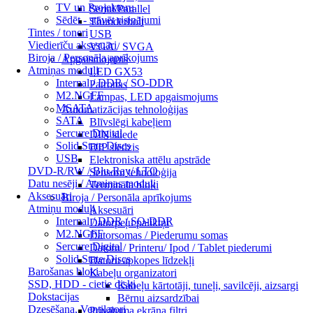
TV un Projektoru
Serial/Parallel
Sēdēt - stāvēt risinājumi
Thunderbolt
Tintes / toneri
USB
Viedierīču aksesuāri
VGA / SVGA
Biroja / Personāla aprīkojums
Apgaismojums
Atmiņas moduļi
LED GX53
Internal / DDR / SO-DDR
Patronas
M2.NGFF
Lampas, LED apgaismojums
MSATA
Automatizācijas tehnoloģijas
SATA
Blīvslēgi kabeļiem
Sercure Digital
DIN sliede
Solid State Discs
DIP slēdzis
USB
Elektroniska attēlu apstrāde
DVD-R/RW / Blu-Ray/ LTO
Sensoru tehnoloģija
Datu nesēji / Atmiņas moduļi
Termināla bloki
Aksesuāri
Biroja / Personāla aprīkojums
Atmiņu moduļi
Aksesuāri
Internal / DDR / SO-DDR
Datorpeļu paliktņi
M2.NGFF
Datorsomas / Piederumu somas
Sercure Digital
Datoru / Printeru/ Ipod / Tablet piederumi
Solid State Discs
Datoru apkopes līdzekļi
Barošanas bloki
Kabeļu organizatori
SSD, HDD - cietie diski
Kabeļu kārtotāji, tuneļi, savilcēji, aizsargi
Dokstacijas
Bērnu aizsardzībai
Dzesēšana, Ventilatori
Privātuma ekrāna filtri