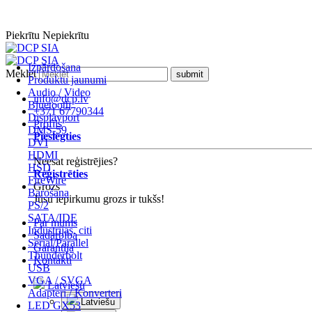
Piekrītu
Nepiekrītu
Izpārdošana
Meklēt
Produktu jaunumi
Audio / Video
info@dcp.lv
Bluetooth
+371 67790344
Displayport
Profils
DMS-59
Pieslēgties
DVI
HDMI
Neesat reģistrējies?
HSD
Reģistrēties
FireWire
Grozs
Barošana
Jūsu iepirkumu grozs ir tukšs!
PS/2
SATA/IDE
Par mums
Industrijas, citi
Sadarbība
Serial/Parallel
Garantija
Thunderbolt
Kontakti
USB
VGA / SVGA
Latviešu
Adapteri / Konverteri
Latviešu
LED GX53