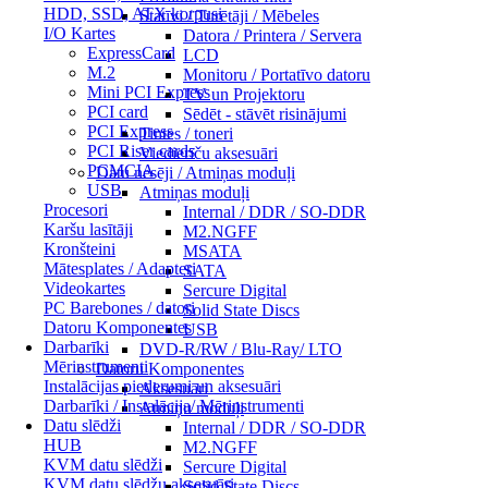
HDD, SSD, ATX korpusi
Statīvi / Turētāji / Mēbeles
I/O Kartes
Datora / Printera / Servera
ExpressCard
LCD
M.2
Monitoru / Portatīvo datoru
Mini PCI Express
TV un Projektoru
PCI card
Sēdēt - stāvēt risinājumi
PCI Express
Tintes / toneri
PCI Riser cards
Viedierīču aksesuāri
PCMCIA
Datu nesēji / Atmiņas moduļi
USB
Atmiņas moduļi
Procesori
Internal / DDR / SO-DDR
Karšu lasītāji
M2.NGFF
Kronšteini
MSATA
Mātesplates / Adapteri
SATA
Videokartes
Sercure Digital
PC Barebones / datori
Solid State Discs
Datoru Komponentes
USB
Darbarīki
DVD-R/RW / Blu-Ray/ LTO
Mērinstrumenti
Datoru Komponentes
Instalācijas piederumi un aksesuāri
Aksesuāri
Darbarīki / Instalācija/ Mērinstrumenti
Atmiņu moduļi
Datu slēdži
Internal / DDR / SO-DDR
HUB
M2.NGFF
KVM datu slēdži
Sercure Digital
KVM datu slēdžu aksesuāri
Solid State Discs