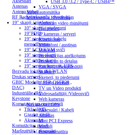
Aksesuāri
USB 3.0 /3.2 / Type-C / USB4™
Antenas
VGA / SVGA
Antenu kabeļi
Mājas automātika
RF Radiofrekvenču tehnoloģijas
Multimēdija / Perifērija
19" skapji / piederumi
Audio un video risinājumi
10" skapji / piederumi
Datorpeles
19"PDU
IP kameras / serveri
19" piederumi, kabeļu
Klaviatūras
menedžments
Mikrofoni / austiņas
19" LCD KVM sviči
Monitori
19" sienas skapji
Prezentācijas aprīkojums
19" grīdas skapji
Printeri un to detaļas
19" serveru korpusi, UPS
Raidītāji / Pastiprinātāji
Bezvadu lokālie tīkli WLAN
Skaļruņi
Drukas serveri
Skeneri, to piederumi
GBIC Moduļi ( SFP, QSFP28 ,
Uzlīmju printeri
DAC)
TV un Video produkti
Industriālie tīkli
Videosadalītāji /Videosviči
Keystone
Web kameras
Komutatori un centrmezgli
Navigācija / GPS
Tīkla slēdži
Aksesuāri / Kabeļi
Gigabit slēdži
Antenas
Aksesuāri
Mini PCI Express
Komutācijas paneļi
Moduļi
Maršrutētāji / aksesuāri
Programmatūra