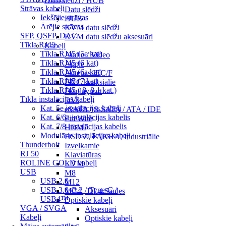
Datu slēdži / HUB
Strāvas kabeļi
Datu slēdži
Iekšējie strāvas
HUB
Ārējie strāvas
KVM datu slēdži
SFP, QSFP, DAC
KVM datu slēdžu aksesuāri
Tīkla RJ45
Kabeļi
Tīkla RJ45 (5e kat)
Audio / Video
Tīkla RJ45 (6 kat)
Apple
Tīkla RJ45 (6a kat)
Antenas IEC/F
Tīkla RJ45 (7 kat)
BNC koaksiālie
Tīkla RJ45 ( 8, 8.1 kat.)
Displayport
Tīkla instalācijas kabeļi
DVI
Kat. 5e instalācijas kabeļi
eSATA / S-SATA / ATA / IDE
Kat. 6/6a instalācijas kabelis
FireWire
Kat. 7/8 instalācijas kabelis
HDMI
Modulārie instalācijas kabeļi
HSD Z, FAKRA, Industriālie
Thunderbolt
Izvelkamie
RJ 50
Klaviatūras
ROLINE GOLD kabeļi
KVM
USB
M8
USB 2.0
M12
USB 3.0 /3.2 / Type-C /
MC4 , DL4 Saules
USB4™
Optiskie kabeļi
VGA / SVGA
Aksesuāri
Kabeļi
Optiskie kabeļi