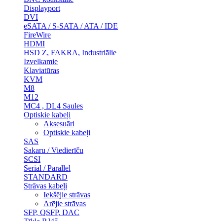
Displayport
DVI
eSATA / S-SATA / ATA / IDE
FireWire
HDMI
HSD Z, FAKRA, Industriālie
Izvelkamie
Klaviatūras
KVM
M8
M12
MC4 , DL4 Saules
Optiskie kabeļi
Aksesuāri
Optiskie kabeļi
SAS
Sakaru / Viedierīču
SCSI
Serial / Parallel
STANDARD
Strāvas kabeļi
Iekšējie strāvas
Ārējie strāvas
SFP, QSFP, DAC