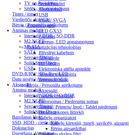
TV un Projektoru
Serial/Parallel
Sēdēt - stāvēt risinājumi
Thunderbolt
Tintes / toneri
USB
Viedierīču aksesuāri
VGA / SVGA
Biroja / Personāla aprīkojums
Apgaismojums
Atmiņas moduļi
LED GX53
Internal / DDR / SO-DDR
Patronas
M2.NGFF
Lampas, LED apgaismojums
MSATA
Automatizācijas tehnoloģijas
SATA
Blīvslēgi kabeļiem
Sercure Digital
DIN sliede
Solid State Discs
DIP slēdzis
USB
Elektroniska attēlu apstrāde
DVD-R/RW / Blu-Ray/ LTO
Sensoru tehnoloģija
Datu nesēji / Atmiņas moduļi
Termināla bloki
Aksesuāri
Biroja / Personāla aprīkojums
Atmiņu moduļi
Aksesuāri
Internal / DDR / SO-DDR
Datorpeļu paliktņi
M2.NGFF
Datorsomas / Piederumu somas
Sercure Digital
Datoru / Printeru/ Ipod / Tablet piederumi
Solid State Discs
Datoru apkopes līdzekļi
Barošanas bloki
Kabeļu organizatori
SSD, HDD - cietie diski
Kabeļu kārtotāji, tuneļi, savilcēji, aizsargi
Dokstacijas
Bērnu aizsardzībai
Dzesēšana, Ventilatori
Privātuma ekrāna filtri