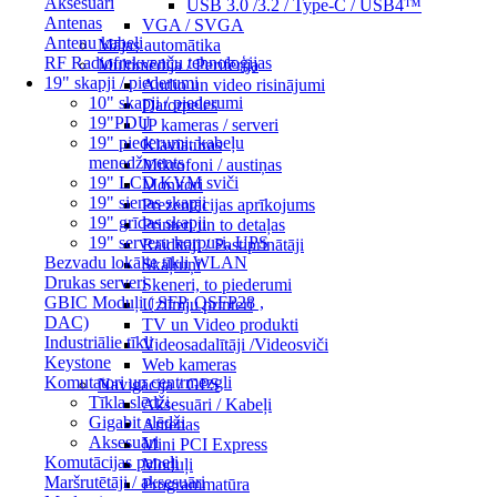
Aksesuāri
USB 3.0 /3.2 / Type-C / USB4™
Antenas
VGA / SVGA
Antenu kabeļi
Mājas automātika
RF Radiofrekvenču tehnoloģijas
Multimēdija / Perifērija
19" skapji / piederumi
Audio un video risinājumi
10" skapji / piederumi
Datorpeles
19"PDU
IP kameras / serveri
19" piederumi, kabeļu
Klaviatūras
menedžments
Mikrofoni / austiņas
19" LCD KVM sviči
Monitori
19" sienas skapji
Prezentācijas aprīkojums
19" grīdas skapji
Printeri un to detaļas
19" serveru korpusi, UPS
Raidītāji / Pastiprinātāji
Bezvadu lokālie tīkli WLAN
Skaļruņi
Drukas serveri
Skeneri, to piederumi
GBIC Moduļi ( SFP, QSFP28 ,
Uzlīmju printeri
DAC)
TV un Video produkti
Industriālie tīkli
Videosadalītāji /Videosviči
Keystone
Web kameras
Komutatori un centrmezgli
Navigācija / GPS
Tīkla slēdži
Aksesuāri / Kabeļi
Gigabit slēdži
Antenas
Aksesuāri
Mini PCI Express
Komutācijas paneļi
Moduļi
Maršrutētāji / aksesuāri
Programmatūra