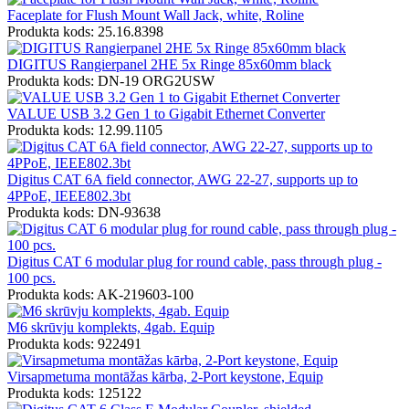
Faceplate for Flush Mount Wall Jack, white, Roline
Produkta kods: 25.16.8398
DIGITUS Rangierpanel 2HE 5x Ringe 85x60mm black
Produkta kods: DN-19 ORG2USW
VALUE USB 3.2 Gen 1 to Gigabit Ethernet Converter
Produkta kods: 12.99.1105
Digitus CAT 6A field connector, AWG 22-27, supports up to
4PPoE, IEEE802.3bt
Produkta kods: DN-93638
Digitus CAT 6 modular plug for round cable, pass through plug -
100 pcs.
Produkta kods: AK-219603-100
M6 skrūvju komplekts, 4gab. Equip
Produkta kods: 922491
Virsapmetuma montāžas kārba, 2-Port keystone, Equip
Produkta kods: 125122