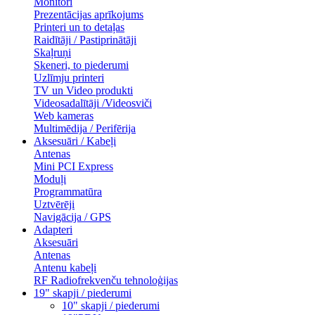
Monitori
Prezentācijas aprīkojums
Printeri un to detaļas
Raidītāji / Pastiprinātāji
Skaļruņi
Skeneri, to piederumi
Uzlīmju printeri
TV un Video produkti
Videosadalītāji /Videosviči
Web kameras
Multimēdija / Perifērija
Aksesuāri / Kabeļi
Antenas
Mini PCI Express
Moduļi
Programmatūra
Uztvērēji
Navigācija / GPS
Adapteri
Aksesuāri
Antenas
Antenu kabeļi
RF Radiofrekvenču tehnoloģijas
19" skapji / piederumi
10" skapji / piederumi