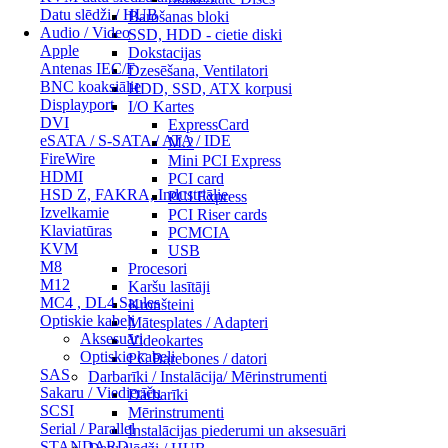
Datu slēdži / HUB
Barošanas bloki
Audio / Video
SSD, HDD - cietie diski
Apple
Dokstacijas
Antenas IEC/F
Dzesēšana, Ventilatori
BNC koaksiālie
HDD, SSD, ATX korpusi
Displayport
I/O Kartes
DVI
ExpressCard
eSATA / S-SATA / ATA / IDE
M.2
FireWire
Mini PCI Express
HDMI
PCI card
HSD Z, FAKRA, Industriālie
PCI Express
Izvelkamie
PCI Riser cards
Klaviatūras
PCMCIA
KVM
USB
M8
Procesori
M12
Karšu lasītāji
MC4 , DL4 Saules
Kronšteini
Optiskie kabeļi
Mātesplates / Adapteri
Aksesuāri
Videokartes
Optiskie kabeļi
PC Barebones / datori
SAS
Darbarīki / Instalācija/ Mērinstrumenti
Sakaru / Viedierīču
Darbarīki
SCSI
Mērinstrumenti
Serial / Parallel
Instalācijas piederumi un aksesuāri
STANDARD