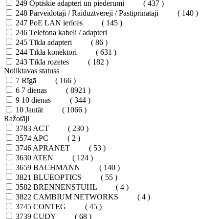
249
Optiskie adapteri un piederumi
( 437 )
248
Pārveidotāji / Raiduztvērēji / Pastiprinātāji
( 140 )
247
PoE LAN ierīces
( 145 )
246
Telefona kabeļi / adapteri
245
Tīkla adapteri
( 86 )
244
Tīkla konektori
( 631 )
243
Tīkla rozetes
( 182 )
Noliktavas statuss
7
Rīgā
( 166 )
6
7 dienas
( 8921 )
9
10 dienas
( 344 )
10
Jautāt
( 1066 )
Ražotāji
3783
ACT
( 230 )
3574
APC
( 2 )
3746
APRANET
( 53 )
3630
ATEN
( 124 )
3659
BACHMANN
( 140 )
3821
BLUEOPTICS
( 55 )
3582
BRENNENSTUHL
( 4 )
3822
CAMBIUM NETWORKS
( 4 )
3745
CONTEG
( 45 )
3739
CUDY
( 68 )