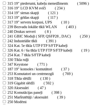
315
19" piederumi, kabeļu menedžments
( 5096 )
316
19" LCD KVM sviči
( 234 )
314
19" sienas skapji
( 121 )
313
19" grīdas skapji
( 117 )
317
19" serveru korpusi, UPS
( 10 )
239
Bezvadu lokālie tīkli WLAN
( 403 )
240
Drukas serveri
( 8 )
241
GBIC Moduļi ( SFP, QSFP28 , DAC)
( 250 )
242
Industriālie tīkli
( 391 )
324
Kat. 5e tīkla UTP FTP S/FTP kabeļi
326
Kat. 6 / 6a tīkla UTP FTP S/FTP kabeļi
( 19 )
254
Kat. 7 tīkla S/FTP kabeļi
330
Tīkla ruļļi
347
Keystone
( 771 )
187
19" konsoles / komutātori
( 37 )
253
Komutatori un centrmezgli
( 769 )
318
Tīkla slēdži
( 130 )
319
Gigabit slēdži
( 592 )
320
Aksesuāri
( 47 )
252
Komutācijas paneļi
( 398 )
251
Maršrutētāji / aksesuāri
( 39 )
250
Modēmi