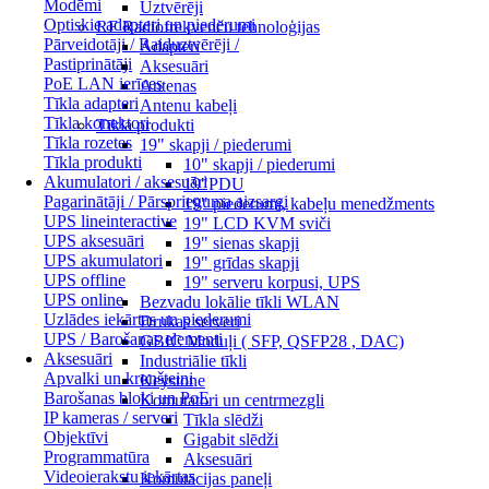
Modēmi
Uztvērēji
Optiskie adapteri un piederumi
RF Radiofrekvenču tehnoloģijas
Pārveidotāji / Raiduztvērēji /
Adapteri
Pastiprinātāji
Aksesuāri
PoE LAN ierīces
Antenas
Tīkla adapteri
Antenu kabeļi
Tīkla konektori
Tīkla produkti
Tīkla rozetes
19" skapji / piederumi
Tīkla produkti
10" skapji / piederumi
Akumulatori / aksesuāri
19"PDU
Pagarinātāji / Pārsprieguma aizsargi
19" piederumi, kabeļu menedžments
UPS lineinteractive
19" LCD KVM sviči
UPS aksesuāri
19" sienas skapji
UPS akumulatori
19" grīdas skapji
UPS offline
19" serveru korpusi, UPS
UPS online
Bezvadu lokālie tīkli WLAN
Uzlādes iekārtas un piederumi
Drukas serveri
UPS / Barošanas elementi
GBIC Moduļi ( SFP, QSFP28 , DAC)
Aksesuāri
Industriālie tīkli
Apvalki un kronšteini
Keystone
Barošanas bloki un PoE
Komutatori un centrmezgli
IP kameras / serveri
Tīkla slēdži
Objektīvi
Gigabit slēdži
Programmatūra
Aksesuāri
Videoierakstu iekārtas
Komutācijas paneļi