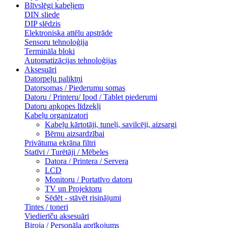
Blīvslēgi kabeļiem
DIN sliede
DIP slēdzis
Elektroniska attēlu apstrāde
Sensoru tehnoloģija
Termināla bloki
Automatizācijas tehnoloģijas
Aksesuāri
Datorpeļu paliktņi
Datorsomas / Piederumu somas
Datoru / Printeru/ Ipod / Tablet piederumi
Datoru apkopes līdzekļi
Kabeļu organizatori
Kabeļu kārtotāji, tuneļi, savilcēji, aizsargi
Bērnu aizsardzībai
Privātuma ekrāna filtri
Statīvi / Turētāji / Mēbeles
Datora / Printera / Servera
LCD
Monitoru / Portatīvo datoru
TV un Projektoru
Sēdēt - stāvēt risinājumi
Tintes / toneri
Viedierīču aksesuāri
Biroja / Personāla aprīkojums