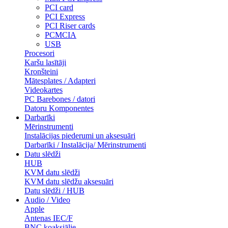
PCI card
PCI Express
PCI Riser cards
PCMCIA
USB
Procesori
Karšu lasītāji
Kronšteini
Mātesplates / Adapteri
Videokartes
PC Barebones / datori
Datoru Komponentes
Darbarīki
Mērinstrumenti
Instalācijas piederumi un aksesuāri
Darbarīki / Instalācija/ Mērinstrumenti
Datu slēdži
HUB
KVM datu slēdži
KVM datu slēdžu aksesuāri
Datu slēdži / HUB
Audio / Video
Apple
Antenas IEC/F
BNC koaksiālie