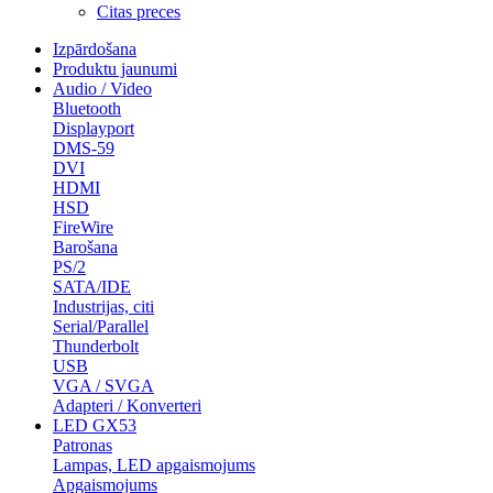
Citas preces
Izpārdošana
Produktu jaunumi
Audio / Video
Bluetooth
Displayport
DMS-59
DVI
HDMI
HSD
FireWire
Barošana
PS/2
SATA/IDE
Industrijas, citi
Serial/Parallel
Thunderbolt
USB
VGA / SVGA
Adapteri / Konverteri
LED GX53
Patronas
Lampas, LED apgaismojums
Apgaismojums