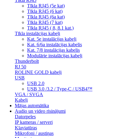
Tīkla RJ45
Tīkla RJ45 (5e kat)
Tīkla RJ45 (6 kat)
Tīkla RJ45 (6a kat)
Tīkla RJ45 (7 kat)
Tīkla RJ45 ( 8, 8.1 kat.)
Tīkla instalācijas kabeļi
Kat. 5e instalācijas kabeļi
Kat. 6/6a instalācijas kabelis
Kat. 7/8 instalācijas kabelis
Modulārie instalācijas kabeļi
Thunderbolt
RJ 50
ROLINE GOLD kabeļi
USB
USB 2.0
USB 3.0 /3.2 / Type-C / USB4™
VGA / SVGA
Kabeļi
Mājas automātika
Audio un video risinājumi
Datorpeles
IP kameras / serveri
Klaviatūras
Mikrofoni / austiņas