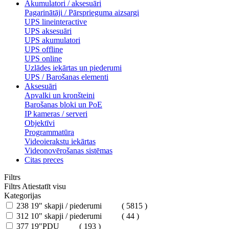
Akumulatori / aksesuāri
Pagarinātāji / Pārsprieguma aizsargi
UPS lineinteractive
UPS aksesuāri
UPS akumulatori
UPS offline
UPS online
Uzlādes iekārtas un piederumi
UPS / Barošanas elementi
Aksesuāri
Apvalki un kronšteini
Barošanas bloki un PoE
IP kameras / serveri
Objektīvi
Programmatūra
Videoierakstu iekārtas
Videonovērošanas sistēmas
Citas preces
Filtrs
Filtrs
Atiestatīt visu
Kategorijas
238
19" skapji / piederumi
( 5815 )
312
10" skapji / piederumi
( 44 )
377
19"PDU
( 193 )