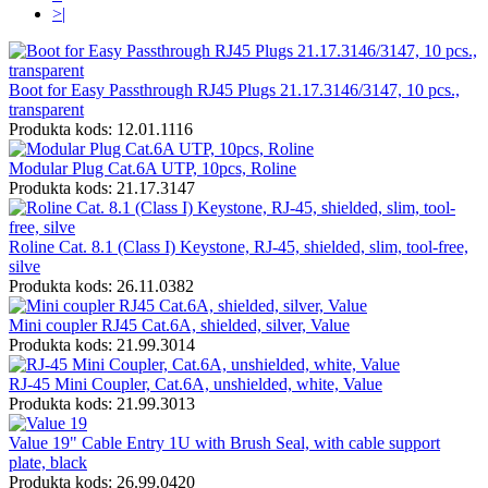
>|
Boot for Easy Passthrough RJ45 Plugs 21.17.3146/3147, 10 pcs.,
transparent
Produkta kods: 12.01.1116
Modular Plug Cat.6A UTP, 10pcs, Roline
Produkta kods: 21.17.3147
Roline Cat. 8.1 (Class I) Keystone, RJ-45, shielded, slim, tool-free,
silve
Produkta kods: 26.11.0382
Mini coupler RJ45 Cat.6A, shielded, silver, Value
Produkta kods: 21.99.3014
RJ-45 Mini Coupler, Cat.6A, unshielded, white, Value
Produkta kods: 21.99.3013
Value 19" Cable Entry 1U with Brush Seal, with cable support
plate, black
Produkta kods: 26.99.0420