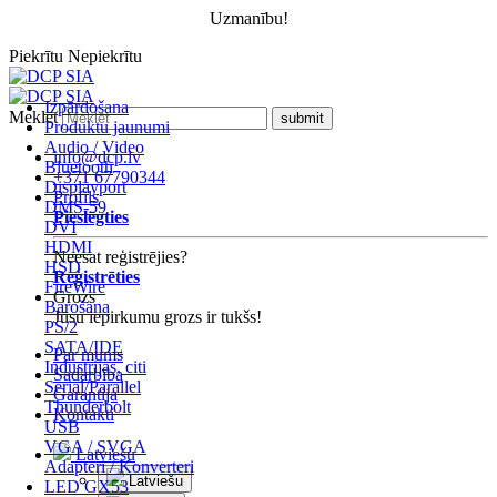
Uzmanību!
Piekrītu
Nepiekrītu
Izpārdošana
Meklēt
Produktu jaunumi
Audio / Video
info@dcp.lv
Bluetooth
+371 67790344
Displayport
Profils
DMS-59
Pieslēgties
DVI
HDMI
Neesat reģistrējies?
HSD
Reģistrēties
FireWire
Grozs
Barošana
Jūsu iepirkumu grozs ir tukšs!
PS/2
SATA/IDE
Par mums
Industrijas, citi
Sadarbība
Serial/Parallel
Garantija
Thunderbolt
Kontakti
USB
VGA / SVGA
Latviešu
Adapteri / Konverteri
Latviešu
LED GX53