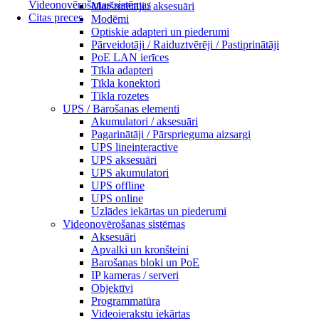
Videonovērošanas sistēmas
Maršrutētāji / aksesuāri
Citas preces
Modēmi
Optiskie adapteri un piederumi
Pārveidotāji / Raiduztvērēji / Pastiprinātāji
PoE LAN ierīces
Tīkla adapteri
Tīkla konektori
Tīkla rozetes
UPS / Barošanas elementi
Akumulatori / aksesuāri
Pagarinātāji / Pārsprieguma aizsargi
UPS lineinteractive
UPS aksesuāri
UPS akumulatori
UPS offline
UPS online
Uzlādes iekārtas un piederumi
Videonovērošanas sistēmas
Aksesuāri
Apvalki un kronšteini
Barošanas bloki un PoE
IP kameras / serveri
Objektīvi
Programmatūra
Videoierakstu iekārtas