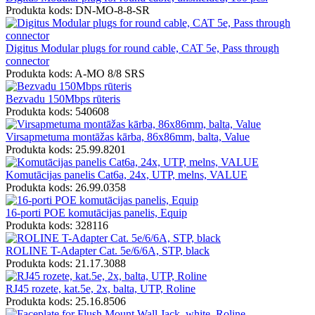
Produkta kods: DN-MO-8-8-SR
Digitus Modular plugs for round cable, CAT 5e, Pass through
connector
Produkta kods: A-MO 8/8 SRS
Bezvadu 150Mbps rūteris
Produkta kods: 540608
Virsapmetuma montāžas kārba, 86x86mm, balta, Value
Produkta kods: 25.99.8201
Komutācijas panelis Cat6a, 24x, UTP, melns, VALUE
Produkta kods: 26.99.0358
16-porti POE komutācijas panelis, Equip
Produkta kods: 328116
ROLINE T-Adapter Cat. 5e/6/6A, STP, black
Produkta kods: 21.17.3088
RJ45 rozete, kat.5e, 2x, balta, UTP, Roline
Produkta kods: 25.16.8506