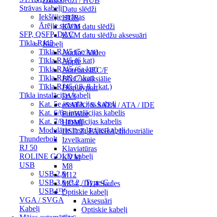
Datu slēdži / HUB
Strāvas kabeļi
Datu slēdži
Iekšējie strāvas
HUB
Ārējie strāvas
KVM datu slēdži
SFP, QSFP, DAC
KVM datu slēdžu aksesuāri
Tīkla RJ45
Kabeļi
Tīkla RJ45 (5e kat)
Audio / Video
Tīkla RJ45 (6 kat)
Apple
Tīkla RJ45 (6a kat)
Antenas IEC/F
Tīkla RJ45 (7 kat)
BNC koaksiālie
Tīkla RJ45 ( 8, 8.1 kat.)
Displayport
Tīkla instalācijas kabeļi
DVI
Kat. 5e instalācijas kabeļi
eSATA / S-SATA / ATA / IDE
Kat. 6/6a instalācijas kabelis
FireWire
Kat. 7/8 instalācijas kabelis
HDMI
Modulārie instalācijas kabeļi
HSD Z, FAKRA, Industriālie
Thunderbolt
Izvelkamie
RJ 50
Klaviatūras
ROLINE GOLD kabeļi
KVM
USB
M8
USB 2.0
M12
USB 3.0 /3.2 / Type-C /
MC4 , DL4 Saules
USB4™
Optiskie kabeļi
VGA / SVGA
Aksesuāri
Kabeļi
Optiskie kabeļi