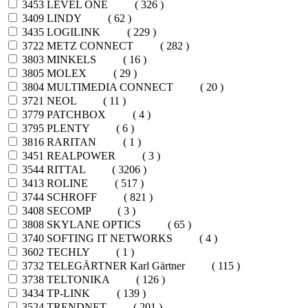
3453
LEVEL ONE
( 326 )
3409
LINDY
( 62 )
3435
LOGILINK
( 229 )
3722
METZ CONNECT
( 282 )
3803
MINKELS
( 16 )
3805
MOLEX
( 29 )
3804
MULTIMEDIA CONNECT
( 20 )
3721
NEOL
( 11 )
3779
PATCHBOX
( 4 )
3795
PLENTY
( 6 )
3816
RARITAN
( 1 )
3451
REALPOWER
( 3 )
3544
RITTAL
( 3206 )
3413
ROLINE
( 517 )
3744
SCHROFF
( 821 )
3408
SECOMP
( 3 )
3808
SKYLANE OPTICS
( 65 )
3740
SOFTING IT NETWORKS
( 4 )
3602
TECHLY
( 1 )
3732
TELEGÄRTNER Karl Gärtner
( 115 )
3738
TELTONIKA
( 126 )
3434
TP-LINK
( 139 )
3524
TRENDNET
( 201 )