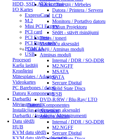
HDD, SSD, ATX korpusi
Statīvi / Turētāji / Mēbeles
I/O Kartes
Datora / Printera / Servera
ExpressCard
LCD
M.2
Monitoru / Portatīvo datoru
Mini PCI Express
TV un Projektoru
PCI card
Sēdēt - stāvēt risinājumi
PCI Express
Tintes / toneri
PCI Riser cards
Viedierīču aksesuāri
PCMCIA
Datu nesēji / Atmiņas moduļi
USB
Atmiņas moduļi
Procesori
Internal / DDR / SO-DDR
Karšu lasītāji
M2.NGFF
Kronšteini
MSATA
Mātesplates / Adapteri
SATA
Videokartes
Sercure Digital
PC Barebones / datori
Solid State Discs
Datoru Komponentes
USB
Darbarīki
DVD-R/RW / Blu-Ray/ LTO
Mērinstrumenti
Datoru Komponentes
Instalācijas piederumi un aksesuāri
Aksesuāri
Darbarīki / Instalācija/ Mērinstrumenti
Atmiņu moduļi
Datu slēdži
Internal / DDR / SO-DDR
HUB
M2.NGFF
KVM datu slēdži
Sercure Digital
KVM datu slēdžu aksesuāri
Solid State Discs