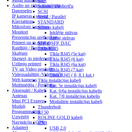
Mājas automātika
SAS
Audio un video risinājumi
Sakaru / Viedierīču
Datorpeles
SCSI
IP kameras / serveri
Serial / Parallel
Klaviatūras
STANDARD
Mikrofoni / austiņas
Strāvas kabeļi
Monitori
Iekšējie strāvas
Prezentācijas aprīkojums
Ārējie strāvas
Printeri un to detaļas
SFP, QSFP, DAC
Raidītāji / Pastiprinātāji
Tīkla RJ45
Skaļruņi
Tīkla RJ45 (5e kat)
Skeneri, to piederumi
Tīkla RJ45 (6 kat)
Uzlīmju printeri
Tīkla RJ45 (6a kat)
TV un Video produkti
Tīkla RJ45 (7 kat)
Videosadalītāji /Videosviči
Tīkla RJ45 ( 8, 8.1 kat.)
Web kameras
Tīkla instalācijas kabeļi
Multimēdija / Perifērija
Kat. 5e instalācijas kabeļi
Aksesuāri / Kabeļi
Kat. 6/6a instalācijas kabelis
Antenas
Kat. 7/8 instalācijas kabelis
Mini PCI Express
Modulārie instalācijas kabeļi
Moduļi
Thunderbolt
Programmatūra
RJ 50
Uztvērēji
ROLINE GOLD kabeļi
Navigācija / GPS
USB
Adapteri
USB 2.0