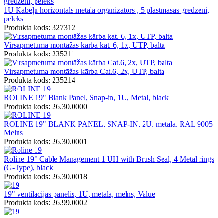
1U Kabeļu horizontāls metāla organizators , 5 plastmasas gredzeni,
pelēks
Produkta kods: 327312
Virsapmetuma montāžas kārba kat. 6, 1x, UTP, balta
Produkta kods: 235211
Virsapmetuma montāžas kārba Cat.6, 2x, UTP, balta
Produkta kods: 235214
ROLINE 19" Blank Panel, Snap-in, 1U, Metal, black
Produkta kods: 26.30.0000
ROLINE 19" BLANK PANEL, SNAP-IN, 2U, metāla, RAL 9005
Melns
Produkta kods: 26.30.0001
Roline 19" Cable Management 1 UH with Brush Seal, 4 Metal rings
(G-Type), black
Produkta kods: 26.30.0018
19" ventilācijas panelis, 1U, metāla, melns, Value
Produkta kods: 26.99.0002