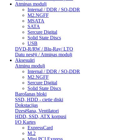
Atmiņas moduļi
Internal / DDR / SO-DDR
M2.NGFF
MSATA
SATA
Sercure Digital
Solid State Discs
USB
DVD-R/RW / Blu-Ray/ LTO
Datu nesēji / Atmiņas moduļi
Aksesuāri
Atmiņu moduļi
Internal / DDR / SO-DDR
M2.NGFF
Sercure Digital
Solid State Discs
Barošanas bloki
SSD, HDD - cietie diski
Dokstacijas
Dzesēšana, Ventilatori
HDD, SSD, ATX korpusi
I/O Kartes
ExpressCard
M.2
Mini PCI Express