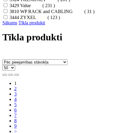
3429
Value
( 231 )
3810
WP RACK and CABLING
( 31 )
3444
ZYXEL
( 123 )
Sākums
Tīkla produkti
Tīkla produkti
1
2
3
4
5
6
7
8
9
>