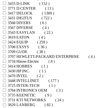
3433
D-LINK
( 152 )
3771
D.CENTER
( 13 )
3417
DELOCK
( 1369 )
3431
DIGITUS
( 722 )
3568
DIVERS
( 6 )
3567
DIVERSE
( 4 )
3543
EASYLAN
( 22 )
3619
EATON
( 4 )
3424
EQUIP
( 259 )
3708
EXSYS
( 36 )
3709
GUDE
( 38 )
3707
HEWLETT-PACKARD ENTERPRISE
( 4 )
3734
Hirose Electric
( 8 )
3414
HOBBES
( 1 )
3430
HP INC.
( 1 )
3470
INTEL
( 2 )
3448
INTELLINET
( 177 )
3725
INTER-TECH
( 1 )
3784
INTRONICS OEM
( 3 )
3735
KEENETIC
( 9 )
3731
KTI NETWORKS
( 24 )
3629
LANBERG
( 82 )