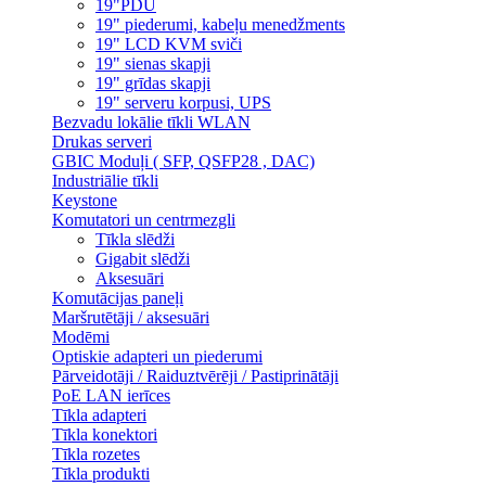
19"PDU
19" piederumi, kabeļu menedžments
19" LCD KVM sviči
19" sienas skapji
19" grīdas skapji
19" serveru korpusi, UPS
Bezvadu lokālie tīkli WLAN
Drukas serveri
GBIC Moduļi ( SFP, QSFP28 , DAC)
Industriālie tīkli
Keystone
Komutatori un centrmezgli
Tīkla slēdži
Gigabit slēdži
Aksesuāri
Komutācijas paneļi
Maršrutētāji / aksesuāri
Modēmi
Optiskie adapteri un piederumi
Pārveidotāji / Raiduztvērēji / Pastiprinātāji
PoE LAN ierīces
Tīkla adapteri
Tīkla konektori
Tīkla rozetes
Tīkla produkti