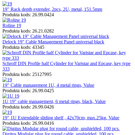
19" Rack depth extender, 2pcs, 2U, metal, 151.5mm
Produkta kods: 26.99.0424
Roline 19
Produkta kods: 26.21.0282
Delock 19″ Cable Management Panel universal black
Produkta kods: 43345
Schroff DIN Profile half Cylinder for Varistar and Epcase, key type
333
Produkta kods: 25127995
19" Cable management 1U, 4 metal rings, Value
Produkta kods: 26.99.0425
1U 19" cable management, 6 metal rings, black, Value
Produkta kods: 26.99.0426
19" 1U Extendable sliding shelf , 42x70cm, max.25kg, Value
Produkta kods: 26.99.0416
Digitus Modular plug for round cable, unshielded, 100 pcs.