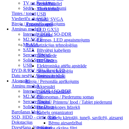
TV un Projektoru
Serial/Parallel
Sēdēt - stāvēt risinājumi
Thunderbolt
Tintes / toneri
USB
Viedierīču aksesuāri
VGA / SVGA
Biroja / Personāla aprīkojums
Apgaismojums
Atmiņas moduļi
LED GX53
Internal / DDR / SO-DDR
Patronas
M2.NGFF
Lampas, LED apgaismojums
MSATA
Automatizācijas tehnoloģijas
SATA
Blīvslēgi kabeļiem
Sercure Digital
DIN sliede
Solid State Discs
DIP slēdzis
USB
Elektroniska attēlu apstrāde
DVD-R/RW / Blu-Ray/ LTO
Sensoru tehnoloģija
Datu nesēji / Atmiņas moduļi
Termināla bloki
Aksesuāri
Biroja / Personāla aprīkojums
Atmiņu moduļi
Aksesuāri
Internal / DDR / SO-DDR
Datorpeļu paliktņi
M2.NGFF
Datorsomas / Piederumu somas
Sercure Digital
Datoru / Printeru/ Ipod / Tablet piederumi
Solid State Discs
Datoru apkopes līdzekļi
Barošanas bloki
Kabeļu organizatori
SSD, HDD - cietie diski
Kabeļu kārtotāji, tuneļi, savilcēji, aizsargi
Dokstacijas
Bērnu aizsardzībai
Dzesēšana, Ventilatori
Privātuma ekrāna filtri