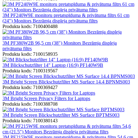
3M PF240W9E monitoru pretatspīduma & privātuma filtrs 61 cm
(24") Monitors Bezrāmja displeja privātuma filtrs
Produkta kods: 7100400488
3M PF380W2B 96,5 cm (38") Monitors Bezrāmja displeja
privātuma filtrs
Produkta kods: 7100158935
3M Blickschutzfilter 14" Laptop (16:9) PF140W9B
Produkta kods: 7100319567
3M Bright Screen Blickschutzfilter MS Surface 14.4 BPNMS003
Produkta kods: 7100369427
3M Bright Screen Privacy Filters for Laptops
Produkta kods: 7100388708
3M Bright Screen Blickschutzfilter MS Surface BPTMS003
Produkta kods: 7100380143
3M PF215W9E monitoru pretatspīduma & privātuma filtrs 54,6 cm