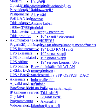
Modēmi
Uztvērēji
Optiskie adapteri un piederumi
RF Radiofrekvenču tehnoloģijas
Pārveidotāji / Raiduztvērēji /
Adapteri
Pastiprinātāji
Aksesuāri
PoE LAN ierīces
Antenas
Tīkla adapteri
Antenu kabeļi
Tīkla konektori
Tīkla produkti
Tīkla rozetes
19" skapji / piederumi
Tīkla produkti
10" skapji / piederumi
Akumulatori / aksesuāri
19"PDU
Pagarinātāji / Pārsprieguma aizsargi
19" piederumi, kabeļu menedžments
UPS lineinteractive
19" LCD KVM sviči
UPS aksesuāri
19" sienas skapji
UPS akumulatori
19" grīdas skapji
UPS offline
19" serveru korpusi, UPS
UPS online
Bezvadu lokālie tīkli WLAN
Uzlādes iekārtas un piederumi
Drukas serveri
UPS / Barošanas elementi
GBIC Moduļi ( SFP, QSFP28 , DAC)
Aksesuāri
Industriālie tīkli
Apvalki un kronšteini
Keystone
Barošanas bloki un PoE
Komutatori un centrmezgli
IP kameras / serveri
Tīkla slēdži
Objektīvi
Gigabit slēdži
Programmatūra
Aksesuāri
Videoierakstu iekārtas
Komutācijas paneļi