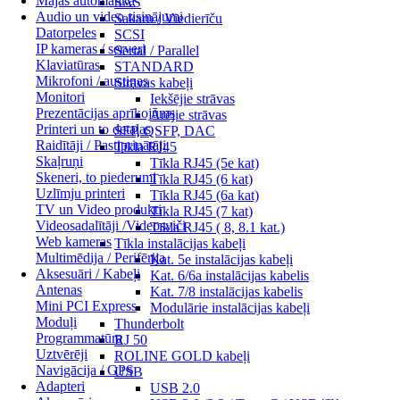
Mājas automātika
SAS
Audio un video risinājumi
Sakaru / Viedierīču
Datorpeles
SCSI
IP kameras / serveri
Serial / Parallel
Klaviatūras
STANDARD
Mikrofoni / austiņas
Strāvas kabeļi
Monitori
Iekšējie strāvas
Prezentācijas aprīkojums
Ārējie strāvas
Printeri un to detaļas
SFP, QSFP, DAC
Raidītāji / Pastiprinātāji
Tīkla RJ45
Skaļruņi
Tīkla RJ45 (5e kat)
Skeneri, to piederumi
Tīkla RJ45 (6 kat)
Uzlīmju printeri
Tīkla RJ45 (6a kat)
TV un Video produkti
Tīkla RJ45 (7 kat)
Videosadalītāji /Videosviči
Tīkla RJ45 ( 8, 8.1 kat.)
Web kameras
Tīkla instalācijas kabeļi
Multimēdija / Perifērija
Kat. 5e instalācijas kabeļi
Aksesuāri / Kabeļi
Kat. 6/6a instalācijas kabelis
Antenas
Kat. 7/8 instalācijas kabelis
Mini PCI Express
Modulārie instalācijas kabeļi
Moduļi
Thunderbolt
Programmatūra
RJ 50
Uztvērēji
ROLINE GOLD kabeļi
Navigācija / GPS
USB
Adapteri
USB 2.0