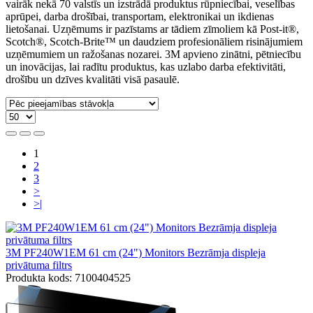
vairāk nekā 70 valstīs un izstrādā produktus rūpniecībai, veselības
aprūpei, darba drošībai, transportam, elektronikai un ikdienas
lietošanai. Uzņēmums ir pazīstams ar tādiem zīmoliem kā Post-it®,
Scotch®, Scotch-Brite™ un daudziem profesionāliem risinājumiem
uzņēmumiem un ražošanas nozarei. 3M apvieno zinātni, pētniecību
un inovācijas, lai radītu produktus, kas uzlabo darba efektivitāti,
drošību un dzīves kvalitāti visā pasaulē.
1
2
3
>
>|
3M PF240W1EM 61 cm (24") Monitors Bezrāmja displeja
privātuma filtrs
Produkta kods: 7100404525