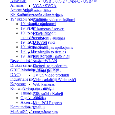
Aksesuāri
USB 3.0 /3.2 / Type-C / USB4™
Antenas
VGA / SVGA
Antenu kabeļi
Mājas automātika
RF Radiofrekvenču tehnoloģijas
Multimēdija / Perifērija
19" skapji / piederumi
Audio un video risinājumi
10" skapji / piederumi
Datorpeles
19"PDU
IP kameras / serveri
19" piederumi, kabeļu
Klaviatūras
menedžments
Mikrofoni / austiņas
19" LCD KVM sviči
Monitori
19" sienas skapji
Prezentācijas aprīkojums
19" grīdas skapji
Printeri un to detaļas
19" serveru korpusi, UPS
Raidītāji / Pastiprinātāji
Bezvadu lokālie tīkli WLAN
Skaļruņi
Drukas serveri
Skeneri, to piederumi
GBIC Moduļi ( SFP, QSFP28 ,
Uzlīmju printeri
DAC)
TV un Video produkti
Industriālie tīkli
Videosadalītāji /Videosviči
Keystone
Web kameras
Komutatori un centrmezgli
Navigācija / GPS
Tīkla slēdži
Aksesuāri / Kabeļi
Gigabit slēdži
Antenas
Aksesuāri
Mini PCI Express
Komutācijas paneļi
Moduļi
Maršrutētāji / aksesuāri
Programmatūra