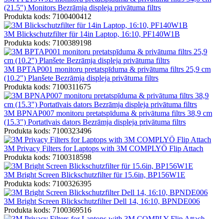
(21.5") Monitors Bezrāmja displeja privātuma filtrs
Produkta kods: 7100400412
3M Blickschutzfilter für 14in Laptop, 16:10, PF140W1B
Produkta kods: 7100389198
3M BPTAP001 monitoru pretatspīduma & privātuma filtrs 25,9 cm
(10.2") Planšete Bezrāmja displeja privātuma filtrs
Produkta kods: 7100311675
3M BPNAP007 monitoru pretatspīduma & privātuma filtrs 38,9 cm
(15.3") Portatīvais dators Bezrāmja displeja privātuma filtrs
Produkta kods: 7100323496
3M Privacy Filters for Laptops with 3M COMPLYÖ Flip Attach
Produkta kods: 7100318598
3M Bright Screen Blickschutzfilter für 15.6in, BP156W1E
Produkta kods: 7100326395
3M Bright Screen Blickschutzfilter Dell 14, 16:10, BPNDE006
Produkta kods: 7100369516