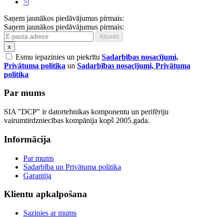
>|
Saņem jaunākos piedāvājumus pirmais:
Saņem jaunākos piedāvājumus pirmais:
x
Esmu iepazinies un piekrītu
Sadarbības nosacījumi,
Privātuma politika
un
Sadarbības nosacījumi, Privātuma
politika
Par mums
SIA "DCP" ir datortehnikas komponentu un perifēriju
vairumtirdzniecības kompānija kopš 2005.gada.
Informācija
Par mums
Sadarbība un Privātuma politika
Garantija
Klientu apkalpošana
Sazinies ar mums