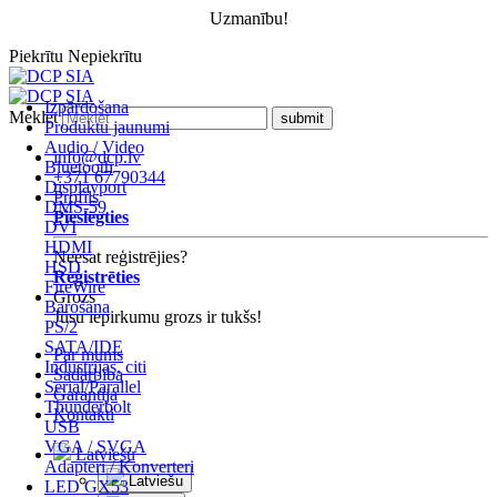
Uzmanību!
Piekrītu
Nepiekrītu
Izpārdošana
Meklēt
Produktu jaunumi
Audio / Video
info@dcp.lv
Bluetooth
+371 67790344
Displayport
Profils
DMS-59
Pieslēgties
DVI
HDMI
Neesat reģistrējies?
HSD
Reģistrēties
FireWire
Grozs
Barošana
Jūsu iepirkumu grozs ir tukšs!
PS/2
SATA/IDE
Par mums
Industrijas, citi
Sadarbība
Serial/Parallel
Garantija
Thunderbolt
Kontakti
USB
VGA / SVGA
Latviešu
Adapteri / Konverteri
Latviešu
LED GX53