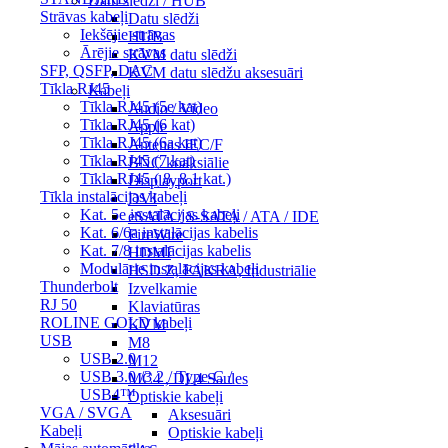
Datu slēdži / HUB
Strāvas kabeļi
Datu slēdži
Iekšējie strāvas
HUB
Ārējie strāvas
KVM datu slēdži
SFP, QSFP, DAC
KVM datu slēdžu aksesuāri
Tīkla RJ45
Kabeļi
Tīkla RJ45 (5e kat)
Audio / Video
Tīkla RJ45 (6 kat)
Apple
Tīkla RJ45 (6a kat)
Antenas IEC/F
Tīkla RJ45 (7 kat)
BNC koaksiālie
Tīkla RJ45 ( 8, 8.1 kat.)
Displayport
Tīkla instalācijas kabeļi
DVI
Kat. 5e instalācijas kabeļi
eSATA / S-SATA / ATA / IDE
Kat. 6/6a instalācijas kabelis
FireWire
Kat. 7/8 instalācijas kabelis
HDMI
Modulārie instalācijas kabeļi
HSD Z, FAKRA, Industriālie
Thunderbolt
Izvelkamie
RJ 50
Klaviatūras
ROLINE GOLD kabeļi
KVM
USB
M8
USB 2.0
M12
USB 3.0 /3.2 / Type-C /
MC4 , DL4 Saules
USB4™
Optiskie kabeļi
VGA / SVGA
Aksesuāri
Kabeļi
Optiskie kabeļi