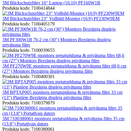
3M Blickschutzfilter 16" Laptop (16:10) PF160W1B
Produkta kods: 7100414844
3M Blickschutzfilter 23" Vollbild-Monitor (16:9) PF230W9EM
Produkta kods: 7100405179
3M PF300W1B 76,2 cm (30") Monitors Bezrāmja displeja
privātuma filtrs
Produkta kods: 7100039655
3M PF270W9E monitoru pretatspīduma & privātuma filtrs 68,6 cm
(27") Monitors Bezrāmja displeja privātuma filtrs
Produkta kods: 7100400301
3M BPTAP005 monitoru pretatspīduma & privātuma filtrs 33 cm
(13") Planšete Bezrāmja displeja privātuma filtrs
Produkta kods: 7100379879
3M 7100380061 monitoru pretatspīduma & privātuma filtrs 35 cm
(13.8") Portatīvais dators
Produkta kods: 7100380061