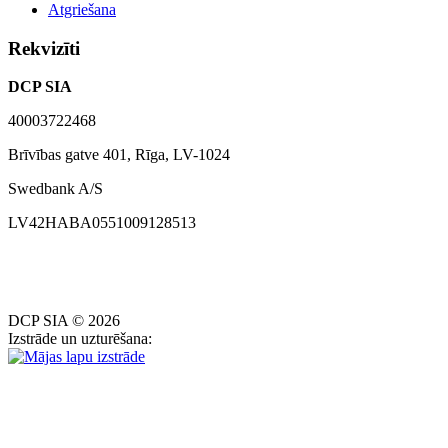
Atgriešana
Rekvizīti
DCP SIA
40003722468
Brīvības gatve 401, Rīga, LV-1024
Swedbank A/S
LV42HABA0551009128513
DCP SIA © 2026
Izstrāde un uzturēšana: