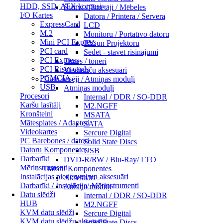
HDD, SSD, ATX korpusi
Statīvi / Turētāji / Mēbeles
I/O Kartes
Datora / Printera / Servera
ExpressCard
LCD
M.2
Monitoru / Portatīvo datoru
Mini PCI Express
TV un Projektoru
PCI card
Sēdēt - stāvēt risinājumi
PCI Express
Tintes / toneri
PCI Riser cards
Viedierīču aksesuāri
PCMCIA
Datu nesēji / Atmiņas moduļi
USB
Atmiņas moduļi
Procesori
Internal / DDR / SO-DDR
Karšu lasītāji
M2.NGFF
Kronšteini
MSATA
Mātesplates / Adapteri
SATA
Videokartes
Sercure Digital
PC Barebones / datori
Solid State Discs
Datoru Komponentes
USB
Darbarīki
DVD-R/RW / Blu-Ray/ LTO
Mērinstrumenti
Datoru Komponentes
Instalācijas piederumi un aksesuāri
Aksesuāri
Darbarīki / Instalācija/ Mērinstrumenti
Atmiņu moduļi
Datu slēdži
Internal / DDR / SO-DDR
HUB
M2.NGFF
KVM datu slēdži
Sercure Digital
KVM datu slēdžu aksesuāri
Solid State Discs