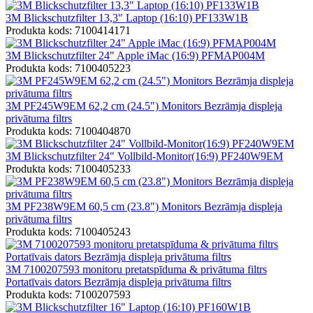
3M Blickschutzfilter 13,3" Laptop (16:10) PF133W1B
Produkta kods: 7100414171
3M Blickschutzfilter 24" Apple iMac (16:9) PFMAP004M
Produkta kods: 7100405223
3M PF245W9EM 62,2 cm (24.5") Monitors Bezrāmja displeja
privātuma filtrs
Produkta kods: 7100404870
3M Blickschutzfilter 24" Vollbild-Monitor(16:9) PF240W9EM
Produkta kods: 7100405233
3M PF238W9EM 60,5 cm (23.8") Monitors Bezrāmja displeja
privātuma filtrs
Produkta kods: 7100405243
3M 7100207593 monitoru pretatspīduma & privātuma filtrs
Portatīvais dators Bezrāmja displeja privātuma filtrs
Produkta kods: 7100207593