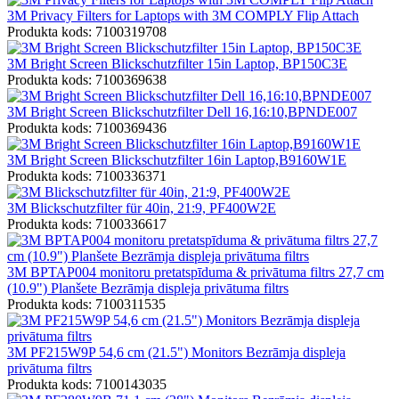
3M Privacy Filters for Laptops with 3M COMPLY Flip Attach
Produkta kods: 7100319708
3M Bright Screen Blickschutzfilter 15in Laptop, BP150C3E
Produkta kods: 7100369638
3M Bright Screen Blickschutzfilter Dell 16,16:10,BPNDE007
Produkta kods: 7100369436
3M Bright Screen Blickschutzfilter 16in Laptop,B9160W1E
Produkta kods: 7100336371
3M Blickschutzfilter für 40in, 21:9, PF400W2E
Produkta kods: 7100336617
3M BPTAP004 monitoru pretatspīduma & privātuma filtrs 27,7 cm
(10.9") Planšete Bezrāmja displeja privātuma filtrs
Produkta kods: 7100311535
3M PF215W9P 54,6 cm (21.5") Monitors Bezrāmja displeja
privātuma filtrs
Produkta kods: 7100143035