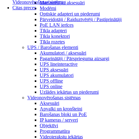
Videonovērošanas sistēmas
Maršrutētāji / aksesuāri
Citas preces
Modēmi
Optiskie adapteri un piederumi
Pārveidotāji / Raiduztvērēji / Pastiprinātāji
PoE LAN ierīces
Tīkla adapteri
Tīkla konektori
Tīkla rozetes
UPS / Barošanas elementi
Akumulatori / aksesuāri
Pagarinātāji / Pārsprieguma aizsargi
UPS lineinteractive
UPS aksesuāri
UPS akumulatori
UPS offline
UPS online
Uzlādes iekārtas un piederumi
Videonovērošanas sistēmas
Aksesuāri
Apvalki un kronšteini
Barošanas bloki un PoE
IP kameras / serveri
Objektīvi
Programmatūra
Videoierakstu iekārtas