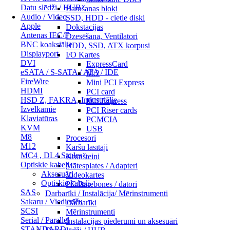
Datu slēdži / HUB
Barošanas bloki
Audio / Video
SSD, HDD - cietie diski
Apple
Dokstacijas
Antenas IEC/F
Dzesēšana, Ventilatori
BNC koaksiālie
HDD, SSD, ATX korpusi
Displayport
I/O Kartes
DVI
ExpressCard
eSATA / S-SATA / ATA / IDE
M.2
FireWire
Mini PCI Express
HDMI
PCI card
HSD Z, FAKRA, Industriālie
PCI Express
Izvelkamie
PCI Riser cards
Klaviatūras
PCMCIA
KVM
USB
M8
Procesori
M12
Karšu lasītāji
MC4 , DL4 Saules
Kronšteini
Optiskie kabeļi
Mātesplates / Adapteri
Aksesuāri
Videokartes
Optiskie kabeļi
PC Barebones / datori
SAS
Darbarīki / Instalācija/ Mērinstrumenti
Sakaru / Viedierīču
Darbarīki
SCSI
Mērinstrumenti
Serial / Parallel
Instalācijas piederumi un aksesuāri
STANDARD