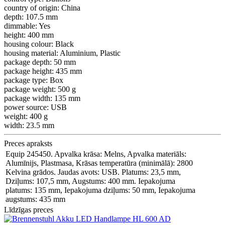
country of origin:
China
depth:
107.5 mm
dimmable:
Yes
height:
400 mm
housing colour:
Black
housing material:
Aluminium, Plastic
package depth:
50 mm
package height:
435 mm
package type:
Box
package weight:
500 g
package width:
135 mm
power source:
USB
weight:
400 g
width:
23.5 mm
Preces apraksts
Equip 245450. Apvalka krāsa: Melns, Apvalka materiāls:
Alumīnijs, Plastmasa, Krāsas temperatūra (minimālā): 2800
Kelvina grādos. Jaudas avots: USB. Platums: 23,5 mm,
Dziļums: 107,5 mm, Augstums: 400 mm. Iepakojuma
platums: 135 mm, Iepakojuma dziļums: 50 mm, Iepakojuma
augstums: 435 mm
Līdzīgas preces