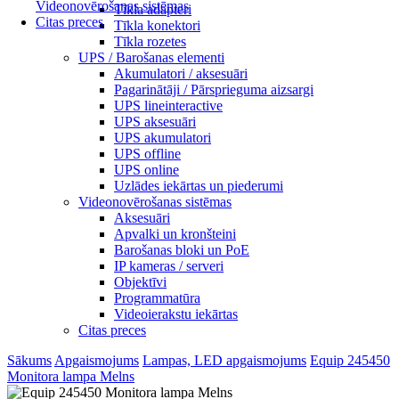
Videonovērošanas sistēmas
Tīkla adapteri
Citas preces
Tīkla konektori
Tīkla rozetes
UPS / Barošanas elementi
Akumulatori / aksesuāri
Pagarinātāji / Pārsprieguma aizsargi
UPS lineinteractive
UPS aksesuāri
UPS akumulatori
UPS offline
UPS online
Uzlādes iekārtas un piederumi
Videonovērošanas sistēmas
Aksesuāri
Apvalki un kronšteini
Barošanas bloki un PoE
IP kameras / serveri
Objektīvi
Programmatūra
Videoierakstu iekārtas
Citas preces
Sākums
Apgaismojums
Lampas, LED apgaismojums
Equip 245450
Monitora lampa Melns