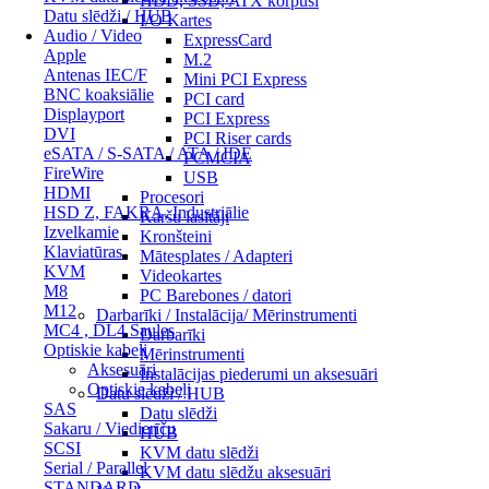
HDD, SSD, ATX korpusi
Datu slēdži / HUB
I/O Kartes
Audio / Video
ExpressCard
Apple
M.2
Antenas IEC/F
Mini PCI Express
BNC koaksiālie
PCI card
Displayport
PCI Express
DVI
PCI Riser cards
eSATA / S-SATA / ATA / IDE
PCMCIA
FireWire
USB
HDMI
Procesori
HSD Z, FAKRA, Industriālie
Karšu lasītāji
Izvelkamie
Kronšteini
Klaviatūras
Mātesplates / Adapteri
KVM
Videokartes
M8
PC Barebones / datori
M12
Darbarīki / Instalācija/ Mērinstrumenti
MC4 , DL4 Saules
Darbarīki
Optiskie kabeļi
Mērinstrumenti
Aksesuāri
Instalācijas piederumi un aksesuāri
Optiskie kabeļi
Datu slēdži / HUB
SAS
Datu slēdži
Sakaru / Viedierīču
HUB
SCSI
KVM datu slēdži
Serial / Parallel
KVM datu slēdžu aksesuāri
STANDARD