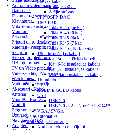
Mājas automātika
Strāvas kabeļi
Audio un video risinājumi
Iekšējie strāvas
Datorpeles
Ārējie strāvas
IP kameras / serveri
SFP, QSFP, DAC
Klaviatūras
Tīkla RJ45
Mikrofoni / austiņas
Tīkla RJ45 (5e kat)
Monitori
Tīkla RJ45 (6 kat)
Prezentācijas aprīkojums
Tīkla RJ45 (6a kat)
Printeri un to detaļas
Tīkla RJ45 (7 kat)
Raidītāji / Pastiprinātāji
Tīkla RJ45 ( 8, 8.1 kat.)
Skaļruņi
Tīkla instalācijas kabeļi
Skeneri, to piederumi
Kat. 5e instalācijas kabeļi
Uzlīmju printeri
Kat. 6/6a instalācijas kabelis
TV un Video produkti
Kat. 7/8 instalācijas kabelis
Videosadalītāji /Videosviči
Modulārie instalācijas kabeļi
Web kameras
Thunderbolt
Multimēdija / Perifērija
RJ 50
Aksesuāri / Kabeļi
ROLINE GOLD kabeļi
Antenas
USB
Mini PCI Express
USB 2.0
Moduļi
USB 3.0 /3.2 / Type-C / USB4™
Programmatūra
VGA / SVGA
Uztvērēji
Mājas automātika
Navigācija / GPS
Multimēdija / Perifērija
Adapteri
Audio un video risinājumi