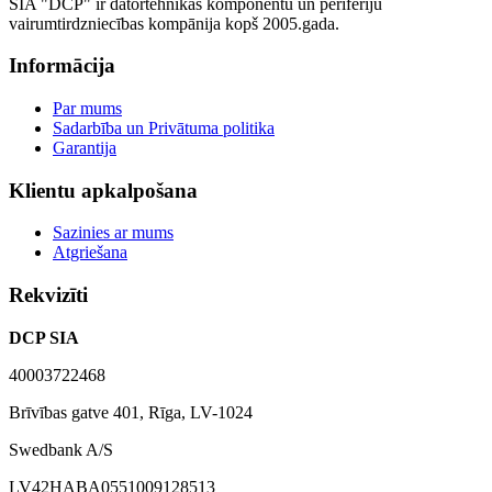
SIA "DCP" ir datortehnikas komponentu un perifēriju
vairumtirdzniecības kompānija kopš 2005.gada.
Informācija
Par mums
Sadarbība un Privātuma politika
Garantija
Klientu apkalpošana
Sazinies ar mums
Atgriešana
Rekvizīti
DCP SIA
40003722468
Brīvības gatve 401, Rīga, LV-1024
Swedbank A/S
LV42HABA0551009128513