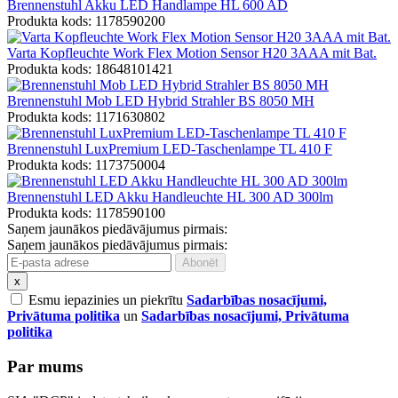
Brennenstuhl Akku LED Handlampe HL 600 AD
Produkta kods: 1178590200
Varta Kopfleuchte Work Flex Motion Sensor H20 3AAA mit Bat.
Produkta kods: 18648101421
Brennenstuhl Mob LED Hybrid Strahler BS 8050 MH
Produkta kods: 1171630802
Brennenstuhl LuxPremium LED-Taschenlampe TL 410 F
Produkta kods: 1173750004
Brennenstuhl LED Akku Handleuchte HL 300 AD 300lm
Produkta kods: 1178590100
Saņem jaunākos piedāvājumus pirmais:
Saņem jaunākos piedāvājumus pirmais:
x
Esmu iepazinies un piekrītu
Sadarbības nosacījumi,
Privātuma politika
un
Sadarbības nosacījumi, Privātuma
politika
Par mums