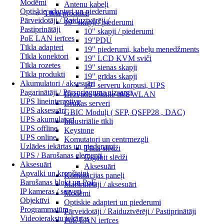
Modēmi
Antenu kabeļi
Optiskie adapteri un piederumi
Tīkla produkti
Pārveidotāji / Raiduztvērēji /
19" skapji / piederumi
Pastiprinātāji
10" skapji / piederumi
PoE LAN ierīces
19"PDU
Tīkla adapteri
19" piederumi, kabeļu menedžments
Tīkla konektori
19" LCD KVM sviči
Tīkla rozetes
19" sienas skapji
Tīkla produkti
19" grīdas skapji
Akumulatori / aksesuāri
19" serveru korpusi, UPS
Pagarinātāji / Pārsprieguma aizsargi
Bezvadu lokālie tīkli WLAN
UPS lineinteractive
Drukas serveri
UPS aksesuāri
GBIC Moduļi ( SFP, QSFP28 , DAC)
UPS akumulatori
Industriālie tīkli
UPS offline
Keystone
UPS online
Komutatori un centrmezgli
Uzlādes iekārtas un piederumi
Tīkla slēdži
UPS / Barošanas elementi
Gigabit slēdži
Aksesuāri
Aksesuāri
Apvalki un kronšteini
Komutācijas paneļi
Barošanas bloki un PoE
Maršrutētāji / aksesuāri
IP kameras / serveri
Modēmi
Objektīvi
Optiskie adapteri un piederumi
Programmatūra
Pārveidotāji / Raiduztvērēji / Pastiprinātāji
Videoierakstu iekārtas
PoE LAN ierīces