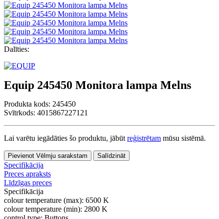
Dalīties:
Equip 245450 Monitora lampa Melns
Produkta kods:
245450
Svītrkods: 4015867227121
Lai varētu iegādāties šo produktu, jābūt
reģistrētam
mūsu sistēmā.
Pievienot Vēlmju sarakstam
Salīdzināt
Specifikācija
Preces apraksts
Līdzīgas preces
Specifikācija
colour temperature (max):
6500 K
colour temperature (min):
2800 K
control type:
Buttons