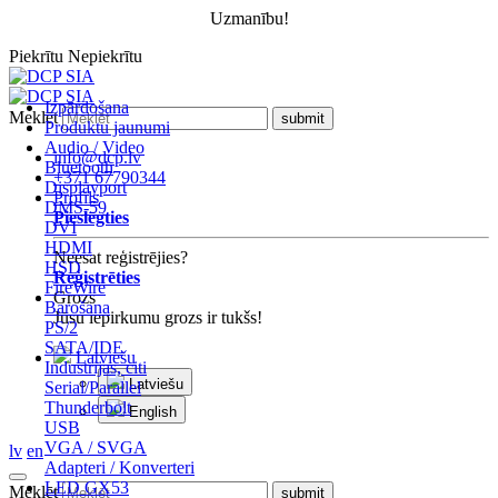
Uzmanību!
Piekrītu
Nepiekrītu
Izpārdošana
Meklēt
Produktu jaunumi
Audio / Video
info@dcp.lv
Bluetooth
+371 67790344
Displayport
Profils
DMS-59
Pieslēgties
DVI
HDMI
Neesat reģistrējies?
HSD
Reģistrēties
FireWire
Grozs
Barošana
Jūsu iepirkumu grozs ir tukšs!
PS/2
SATA/IDE
Latviešu
Industrijas, citi
Latviešu
Serial/Parallel
Thunderbolt
English
USB
VGA / SVGA
lv
en
Adapteri / Konverteri
LED GX53
Meklēt