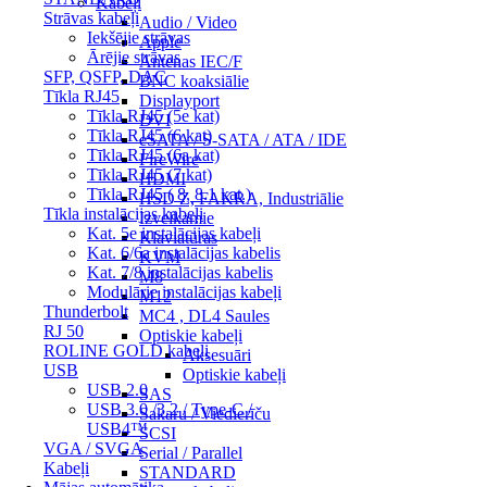
Kabeļi
Strāvas kabeļi
Audio / Video
Iekšējie strāvas
Apple
Ārējie strāvas
Antenas IEC/F
SFP, QSFP, DAC
BNC koaksiālie
Tīkla RJ45
Displayport
Tīkla RJ45 (5e kat)
DVI
Tīkla RJ45 (6 kat)
eSATA / S-SATA / ATA / IDE
Tīkla RJ45 (6a kat)
FireWire
Tīkla RJ45 (7 kat)
HDMI
Tīkla RJ45 ( 8, 8.1 kat.)
HSD Z, FAKRA, Industriālie
Tīkla instalācijas kabeļi
Izvelkamie
Kat. 5e instalācijas kabeļi
Klaviatūras
Kat. 6/6a instalācijas kabelis
KVM
Kat. 7/8 instalācijas kabelis
M8
Modulārie instalācijas kabeļi
M12
Thunderbolt
MC4 , DL4 Saules
RJ 50
Optiskie kabeļi
ROLINE GOLD kabeļi
Aksesuāri
USB
Optiskie kabeļi
USB 2.0
SAS
USB 3.0 /3.2 / Type-C /
Sakaru / Viedierīču
USB4™
SCSI
VGA / SVGA
Serial / Parallel
Kabeļi
STANDARD