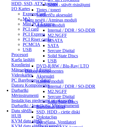
HDD, SSD, ATX korpusi
Sēdēt - stāvēt risinājumi
I/O Kartes
Tintes / toneri
ExpressCard
Viedierīču aksesuāri
M.2
Datu nesēji / Atmiņas moduļi
Mini PCI Express
Atmiņas moduļi
PCI card
Internal / DDR / SO-DDR
PCI Express
M2.NGFF
PCI Riser cards
MSATA
PCMCIA
SATA
USB
Sercure Digital
Procesori
Solid State Discs
Karšu lasītāji
USB
Kronšteini
DVD-R/RW / Blu-Ray/ LTO
Mātesplates / Adapteri
Datoru Komponentes
Videokartes
Aksesuāri
PC Barebones / datori
Atmiņu moduļi
Datoru Komponentes
Internal / DDR / SO-DDR
Darbarīki
M2.NGFF
Mērinstrumenti
Sercure Digital
Instalācijas piederumi un aksesuāri
Solid State Discs
Darbarīki / Instalācija/ Mērinstrumenti
Barošanas bloki
Datu slēdži
SSD, HDD - cietie diski
HUB
Dokstacijas
KVM datu slēdži
Dzesēšana, Ventilatori
KVM datu slēdžu aksesuāri