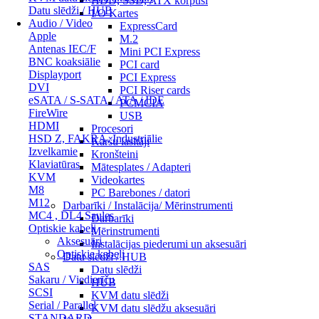
HDD, SSD, ATX korpusi
Datu slēdži / HUB
I/O Kartes
Audio / Video
ExpressCard
Apple
M.2
Antenas IEC/F
Mini PCI Express
BNC koaksiālie
PCI card
Displayport
PCI Express
DVI
PCI Riser cards
eSATA / S-SATA / ATA / IDE
PCMCIA
FireWire
USB
HDMI
Procesori
HSD Z, FAKRA, Industriālie
Karšu lasītāji
Izvelkamie
Kronšteini
Klaviatūras
Mātesplates / Adapteri
KVM
Videokartes
M8
PC Barebones / datori
M12
Darbarīki / Instalācija/ Mērinstrumenti
MC4 , DL4 Saules
Darbarīki
Optiskie kabeļi
Mērinstrumenti
Aksesuāri
Instalācijas piederumi un aksesuāri
Optiskie kabeļi
Datu slēdži / HUB
SAS
Datu slēdži
Sakaru / Viedierīču
HUB
SCSI
KVM datu slēdži
Serial / Parallel
KVM datu slēdžu aksesuāri
STANDARD