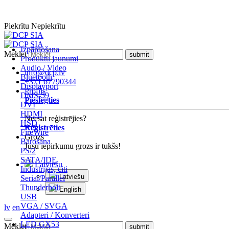
Piekrītu
Nepiekrītu
Izpārdošana
Meklēt
Produktu jaunumi
Audio / Video
info@dcp.lv
Bluetooth
+371 67790344
Displayport
Profils
DMS-59
Pieslēgties
DVI
HDMI
Neesat reģistrējies?
HSD
Reģistrēties
FireWire
Grozs
Barošana
Jūsu iepirkumu grozs ir tukšs!
PS/2
SATA/IDE
Latviešu
Industrijas, citi
Latviešu
Serial/Parallel
Thunderbolt
English
USB
VGA / SVGA
lv
en
Adapteri / Konverteri
LED GX53
Meklēt