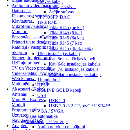
Mājas automātika
Strāvas kabeļi
Audio un video risinājumi
Iekšējie strāvas
Datorpeles
Ārējie strāvas
IP kameras / serveri
SFP, QSFP, DAC
Klaviatūras
Tīkla RJ45
Mikrofoni / austiņas
Tīkla RJ45 (5e kat)
Monitori
Tīkla RJ45 (6 kat)
Prezentācijas aprīkojums
Tīkla RJ45 (6a kat)
Printeri un to detaļas
Tīkla RJ45 (7 kat)
Raidītāji / Pastiprinātāji
Tīkla RJ45 ( 8, 8.1 kat.)
Skaļruņi
Tīkla instalācijas kabeļi
Skeneri, to piederumi
Kat. 5e instalācijas kabeļi
Uzlīmju printeri
Kat. 6/6a instalācijas kabelis
TV un Video produkti
Kat. 7/8 instalācijas kabelis
Videosadalītāji /Videosviči
Modulārie instalācijas kabeļi
Web kameras
Thunderbolt
Multimēdija / Perifērija
RJ 50
Aksesuāri / Kabeļi
ROLINE GOLD kabeļi
Antenas
USB
Mini PCI Express
USB 2.0
Moduļi
USB 3.0 /3.2 / Type-C / USB4™
Programmatūra
VGA / SVGA
Uztvērēji
Mājas automātika
Navigācija / GPS
Multimēdija / Perifērija
Adapteri
Audio un video risinājumi