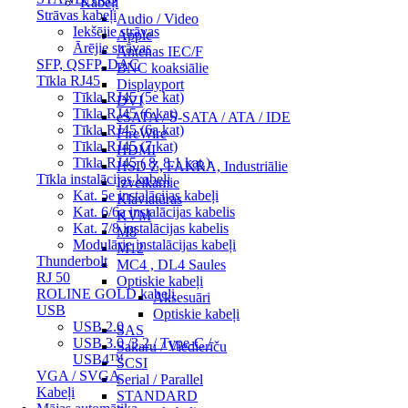
Kabeļi
Strāvas kabeļi
Audio / Video
Iekšējie strāvas
Apple
Ārējie strāvas
Antenas IEC/F
SFP, QSFP, DAC
BNC koaksiālie
Tīkla RJ45
Displayport
Tīkla RJ45 (5e kat)
DVI
Tīkla RJ45 (6 kat)
eSATA / S-SATA / ATA / IDE
Tīkla RJ45 (6a kat)
FireWire
Tīkla RJ45 (7 kat)
HDMI
Tīkla RJ45 ( 8, 8.1 kat.)
HSD Z, FAKRA, Industriālie
Tīkla instalācijas kabeļi
Izvelkamie
Kat. 5e instalācijas kabeļi
Klaviatūras
Kat. 6/6a instalācijas kabelis
KVM
Kat. 7/8 instalācijas kabelis
M8
Modulārie instalācijas kabeļi
M12
Thunderbolt
MC4 , DL4 Saules
RJ 50
Optiskie kabeļi
ROLINE GOLD kabeļi
Aksesuāri
USB
Optiskie kabeļi
USB 2.0
SAS
USB 3.0 /3.2 / Type-C /
Sakaru / Viedierīču
USB4™
SCSI
VGA / SVGA
Serial / Parallel
Kabeļi
STANDARD