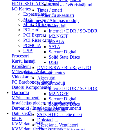
HDD, SSD, ATX korpusi
Sēdēt - stāvēt risinājumi
I/O Kartes
Tintes / toneri
ExpressCard
Viedierīču aksesuāri
M.2
Datu nesēji / Atmiņas moduļi
Mini PCI Express
Atmiņas moduļi
PCI card
Internal / DDR / SO-DDR
PCI Express
M2.NGFF
PCI Riser cards
MSATA
PCMCIA
SATA
USB
Sercure Digital
Procesori
Solid State Discs
Karšu lasītāji
USB
Kronšteini
DVD-R/RW / Blu-Ray/ LTO
Mātesplates / Adapteri
Datoru Komponentes
Videokartes
Aksesuāri
PC Barebones / datori
Atmiņu moduļi
Datoru Komponentes
Internal / DDR / SO-DDR
Darbarīki
M2.NGFF
Mērinstrumenti
Sercure Digital
Instalācijas piederumi un aksesuāri
Solid State Discs
Darbarīki / Instalācija/ Mērinstrumenti
Barošanas bloki
Datu slēdži
SSD, HDD - cietie diski
HUB
Dokstacijas
KVM datu slēdži
Dzesēšana, Ventilatori
KVM datu slēdžu aksesuāri