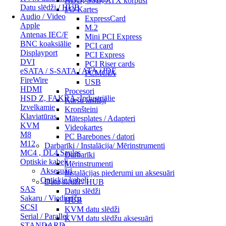
HDD, SSD, ATX korpusi
Datu slēdži / HUB
I/O Kartes
Audio / Video
ExpressCard
Apple
M.2
Antenas IEC/F
Mini PCI Express
BNC koaksiālie
PCI card
Displayport
PCI Express
DVI
PCI Riser cards
eSATA / S-SATA / ATA / IDE
PCMCIA
FireWire
USB
HDMI
Procesori
HSD Z, FAKRA, Industriālie
Karšu lasītāji
Izvelkamie
Kronšteini
Klaviatūras
Mātesplates / Adapteri
KVM
Videokartes
M8
PC Barebones / datori
M12
Darbarīki / Instalācija/ Mērinstrumenti
MC4 , DL4 Saules
Darbarīki
Optiskie kabeļi
Mērinstrumenti
Aksesuāri
Instalācijas piederumi un aksesuāri
Optiskie kabeļi
Datu slēdži / HUB
SAS
Datu slēdži
Sakaru / Viedierīču
HUB
SCSI
KVM datu slēdži
Serial / Parallel
KVM datu slēdžu aksesuāri
STANDARD