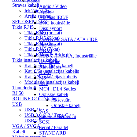
Kabeļi
Strāvas kabeļi
Audio / Video
Iekšējie strāvas
Apple
Ārējie strāvas
Antenas IEC/F
SFP, QSFP, DAC
BNC koaksiālie
Tīkla RJ45
Displayport
Tīkla RJ45 (5e kat)
DVI
Tīkla RJ45 (6 kat)
eSATA / S-SATA / ATA / IDE
Tīkla RJ45 (6a kat)
FireWire
Tīkla RJ45 (7 kat)
HDMI
Tīkla RJ45 ( 8, 8.1 kat.)
HSD Z, FAKRA, Industriālie
Tīkla instalācijas kabeļi
Izvelkamie
Kat. 5e instalācijas kabeļi
Klaviatūras
Kat. 6/6a instalācijas kabelis
KVM
Kat. 7/8 instalācijas kabelis
M8
Modulārie instalācijas kabeļi
M12
Thunderbolt
MC4 , DL4 Saules
RJ 50
Optiskie kabeļi
ROLINE GOLD kabeļi
Aksesuāri
USB
Optiskie kabeļi
USB 2.0
SAS
USB 3.0 /3.2 / Type-C /
Sakaru / Viedierīču
USB4™
SCSI
VGA / SVGA
Serial / Parallel
Kabeļi
STANDARD