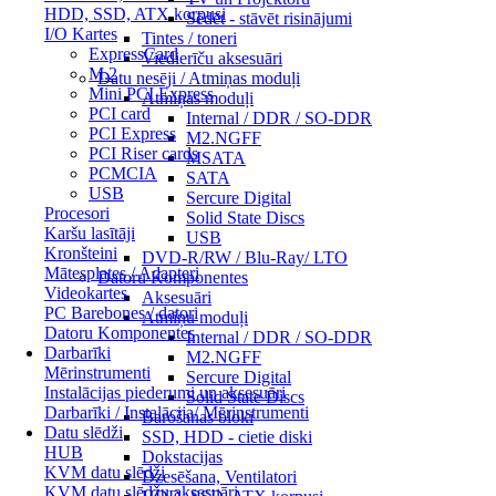
HDD, SSD, ATX korpusi
Sēdēt - stāvēt risinājumi
I/O Kartes
Tintes / toneri
ExpressCard
Viedierīču aksesuāri
M.2
Datu nesēji / Atmiņas moduļi
Mini PCI Express
Atmiņas moduļi
PCI card
Internal / DDR / SO-DDR
PCI Express
M2.NGFF
PCI Riser cards
MSATA
PCMCIA
SATA
USB
Sercure Digital
Procesori
Solid State Discs
Karšu lasītāji
USB
Kronšteini
DVD-R/RW / Blu-Ray/ LTO
Mātesplates / Adapteri
Datoru Komponentes
Videokartes
Aksesuāri
PC Barebones / datori
Atmiņu moduļi
Datoru Komponentes
Internal / DDR / SO-DDR
Darbarīki
M2.NGFF
Mērinstrumenti
Sercure Digital
Instalācijas piederumi un aksesuāri
Solid State Discs
Darbarīki / Instalācija/ Mērinstrumenti
Barošanas bloki
Datu slēdži
SSD, HDD - cietie diski
HUB
Dokstacijas
KVM datu slēdži
Dzesēšana, Ventilatori
KVM datu slēdžu aksesuāri