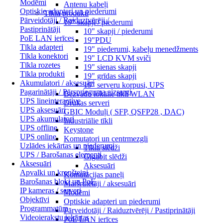
Modēmi
Antenu kabeļi
Optiskie adapteri un piederumi
Tīkla produkti
Pārveidotāji / Raiduztvērēji /
19" skapji / piederumi
Pastiprinātāji
10" skapji / piederumi
PoE LAN ierīces
19"PDU
Tīkla adapteri
19" piederumi, kabeļu menedžments
Tīkla konektori
19" LCD KVM sviči
Tīkla rozetes
19" sienas skapji
Tīkla produkti
19" grīdas skapji
Akumulatori / aksesuāri
19" serveru korpusi, UPS
Pagarinātāji / Pārsprieguma aizsargi
Bezvadu lokālie tīkli WLAN
UPS lineinteractive
Drukas serveri
UPS aksesuāri
GBIC Moduļi ( SFP, QSFP28 , DAC)
UPS akumulatori
Industriālie tīkli
UPS offline
Keystone
UPS online
Komutatori un centrmezgli
Uzlādes iekārtas un piederumi
Tīkla slēdži
UPS / Barošanas elementi
Gigabit slēdži
Aksesuāri
Aksesuāri
Apvalki un kronšteini
Komutācijas paneļi
Barošanas bloki un PoE
Maršrutētāji / aksesuāri
IP kameras / serveri
Modēmi
Objektīvi
Optiskie adapteri un piederumi
Programmatūra
Pārveidotāji / Raiduztvērēji / Pastiprinātāji
Videoierakstu iekārtas
PoE LAN ierīces