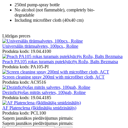
250ml pump-spray bottle
No alcohol (not flammable), completely bio-
degradable
Including microfiber cloth (40x40 cm)
Līdzīgas preces
Universālās tīrāmsalvetes, 100pcs., Roline
Produkta kods: 19.04.4100
Peach PA105 rokas turamais putekļsūcējs Rožu, Balts Bezmaisa
Produkta kods: PA105-PI
Screen cleaning spray 200ml with microfiber cloth, ACT
Produkta kods: AC9516
Dezinficējošas mitrās salvetes, 100gab, Roline
Produkta kods: 19.04.4185
AF Platenclena (šķīdinātāja smidzinātājs)
Produkta kods: PCL100
Saņem jaunākos piedāvājumus pirmais:
Saņem jaunākos piedāvājumus pirmais: