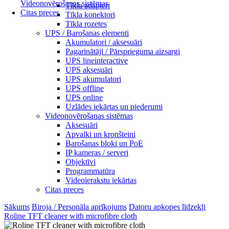
Videonovērošanas sistēmas
Tīkla adapteri
Citas preces
Tīkla konektori
Tīkla rozetes
UPS / Barošanas elementi
Akumulatori / aksesuāri
Pagarinātāji / Pārsprieguma aizsargi
UPS lineinteractive
UPS aksesuāri
UPS akumulatori
UPS offline
UPS online
Uzlādes iekārtas un piederumi
Videonovērošanas sistēmas
Aksesuāri
Apvalki un kronšteini
Barošanas bloki un PoE
IP kameras / serveri
Objektīvi
Programmatūra
Videoierakstu iekārtas
Citas preces
Sākums
Biroja / Personāla aprīkojums
Datoru apkopes līdzekļi
Roline TFT cleaner with microfibre cloth