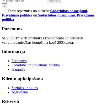
x
Esmu iepazinies un piekrītu
Sadarbības nosacījumi,
Privātuma politika
un
Sadarbības nosacījumi, Privātuma
politika
Par mums
SIA "DCP" ir datortehnikas komponentu un perifēriju
vairumtirdzniecības kompānija kopš 2005.gada.
Informācija
Par mums
Sadarbība un Privātuma politika
Garantija
Klientu apkalpošana
Sazinies ar mums
Atgriešana
Rekvizīti