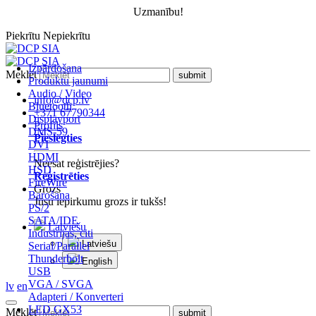
Uzmanību!
Piekrītu
Nepiekrītu
Izpārdošana
Meklēt
Produktu jaunumi
Audio / Video
info@dcp.lv
Bluetooth
+371 67790344
Displayport
Profils
DMS-59
Pieslēgties
DVI
HDMI
Neesat reģistrējies?
HSD
Reģistrēties
FireWire
Grozs
Barošana
Jūsu iepirkumu grozs ir tukšs!
PS/2
SATA/IDE
Latviešu
Industrijas, citi
Latviešu
Serial/Parallel
Thunderbolt
English
USB
VGA / SVGA
lv
en
Adapteri / Konverteri
LED GX53
Meklēt