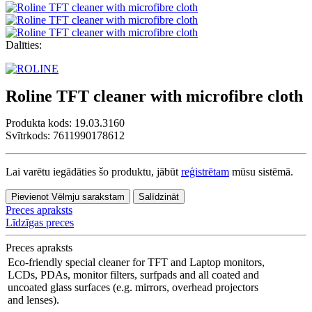
Dalīties:
Roline TFT cleaner with microfibre cloth
Produkta kods:
19.03.3160
Svītrkods: 7611990178612
Lai varētu iegādāties šo produktu, jābūt
reģistrētam
mūsu sistēmā.
Pievienot Vēlmju sarakstam
Salīdzināt
Preces apraksts
Līdzīgas preces
Preces apraksts
Eco-friendly special cleaner for TFT and Laptop monitors,
LCDs, PDAs, monitor filters, surfpads and all coated and
uncoated glass surfaces (e.g. mirrors, overhead projectors
and lenses).