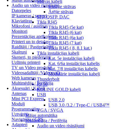
Mājas automātika
Strāvas kabeļi
Audio un video risinājumi
Iekšējie strāvas
Datorpeles
Ārējie strāvas
IP kameras / serveri
SFP, QSFP, DAC
Klaviatūras
Tīkla RJ45
Mikrofoni / austiņas
Tīkla RJ45 (5e kat)
Monitori
Tīkla RJ45 (6 kat)
Prezentācijas aprīkojums
Tīkla RJ45 (6a kat)
Printeri un to detaļas
Tīkla RJ45 (7 kat)
Raidītāji / Pastiprinātāji
Tīkla RJ45 ( 8, 8.1 kat.)
Skaļruņi
Tīkla instalācijas kabeļi
Skeneri, to piederumi
Kat. 5e instalācijas kabeļi
Uzlīmju printeri
Kat. 6/6a instalācijas kabelis
TV un Video produkti
Kat. 7/8 instalācijas kabelis
Videosadalītāji /Videosviči
Modulārie instalācijas kabeļi
Web kameras
Thunderbolt
Multimēdija / Perifērija
RJ 50
Aksesuāri / Kabeļi
ROLINE GOLD kabeļi
Antenas
USB
Mini PCI Express
USB 2.0
Moduļi
USB 3.0 /3.2 / Type-C / USB4™
Programmatūra
VGA / SVGA
Uztvērēji
Mājas automātika
Navigācija / GPS
Multimēdija / Perifērija
Adapteri
Audio un video risinājumi