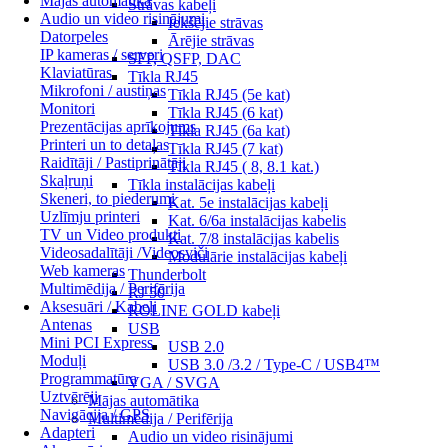
Mājas automātika
Strāvas kabeļi
Audio un video risinājumi
Iekšējie strāvas
Datorpeles
Ārējie strāvas
IP kameras / serveri
SFP, QSFP, DAC
Klaviatūras
Tīkla RJ45
Mikrofoni / austiņas
Tīkla RJ45 (5e kat)
Monitori
Tīkla RJ45 (6 kat)
Prezentācijas aprīkojums
Tīkla RJ45 (6a kat)
Printeri un to detaļas
Tīkla RJ45 (7 kat)
Raidītāji / Pastiprinātāji
Tīkla RJ45 ( 8, 8.1 kat.)
Skaļruņi
Tīkla instalācijas kabeļi
Skeneri, to piederumi
Kat. 5e instalācijas kabeļi
Uzlīmju printeri
Kat. 6/6a instalācijas kabelis
TV un Video produkti
Kat. 7/8 instalācijas kabelis
Videosadalītāji /Videosviči
Modulārie instalācijas kabeļi
Web kameras
Thunderbolt
Multimēdija / Perifērija
RJ 50
Aksesuāri / Kabeļi
ROLINE GOLD kabeļi
Antenas
USB
Mini PCI Express
USB 2.0
Moduļi
USB 3.0 /3.2 / Type-C / USB4™
Programmatūra
VGA / SVGA
Uztvērēji
Mājas automātika
Navigācija / GPS
Multimēdija / Perifērija
Adapteri
Audio un video risinājumi