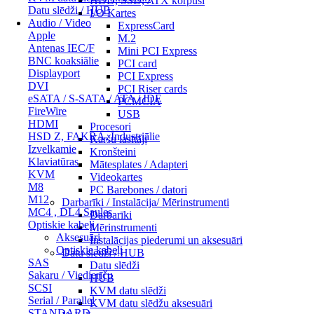
HDD, SSD, ATX korpusi
Datu slēdži / HUB
I/O Kartes
Audio / Video
ExpressCard
Apple
M.2
Antenas IEC/F
Mini PCI Express
BNC koaksiālie
PCI card
Displayport
PCI Express
DVI
PCI Riser cards
eSATA / S-SATA / ATA / IDE
PCMCIA
FireWire
USB
HDMI
Procesori
HSD Z, FAKRA, Industriālie
Karšu lasītāji
Izvelkamie
Kronšteini
Klaviatūras
Mātesplates / Adapteri
KVM
Videokartes
M8
PC Barebones / datori
M12
Darbarīki / Instalācija/ Mērinstrumenti
MC4 , DL4 Saules
Darbarīki
Optiskie kabeļi
Mērinstrumenti
Aksesuāri
Instalācijas piederumi un aksesuāri
Optiskie kabeļi
Datu slēdži / HUB
SAS
Datu slēdži
Sakaru / Viedierīču
HUB
SCSI
KVM datu slēdži
Serial / Parallel
KVM datu slēdžu aksesuāri
STANDARD