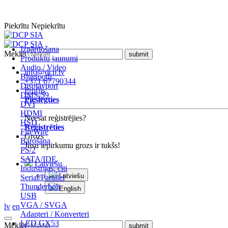
Piekrītu
Nepiekrītu
Izpārdošana
Meklēt
Produktu jaunumi
Audio / Video
info@dcp.lv
Bluetooth
+371 67790344
Displayport
Profils
DMS-59
Pieslēgties
DVI
HDMI
Neesat reģistrējies?
HSD
Reģistrēties
FireWire
Grozs
Barošana
Jūsu iepirkumu grozs ir tukšs!
PS/2
SATA/IDE
Latviešu
Industrijas, citi
Latviešu
Serial/Parallel
Thunderbolt
English
USB
VGA / SVGA
lv
en
Adapteri / Konverteri
LED GX53
Meklēt