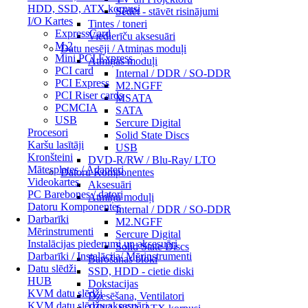
HDD, SSD, ATX korpusi
Sēdēt - stāvēt risinājumi
I/O Kartes
Tintes / toneri
ExpressCard
Viedierīču aksesuāri
M.2
Datu nesēji / Atmiņas moduļi
Mini PCI Express
Atmiņas moduļi
PCI card
Internal / DDR / SO-DDR
PCI Express
M2.NGFF
PCI Riser cards
MSATA
PCMCIA
SATA
USB
Sercure Digital
Procesori
Solid State Discs
Karšu lasītāji
USB
Kronšteini
DVD-R/RW / Blu-Ray/ LTO
Mātesplates / Adapteri
Datoru Komponentes
Videokartes
Aksesuāri
PC Barebones / datori
Atmiņu moduļi
Datoru Komponentes
Internal / DDR / SO-DDR
Darbarīki
M2.NGFF
Mērinstrumenti
Sercure Digital
Instalācijas piederumi un aksesuāri
Solid State Discs
Darbarīki / Instalācija/ Mērinstrumenti
Barošanas bloki
Datu slēdži
SSD, HDD - cietie diski
HUB
Dokstacijas
KVM datu slēdži
Dzesēšana, Ventilatori
KVM datu slēdžu aksesuāri