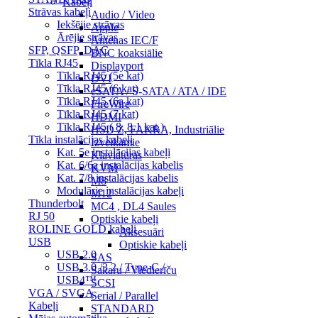
Kabeļi
Strāvas kabeļi
Audio / Video
Iekšējie strāvas
Apple
Ārējie strāvas
Antenas IEC/F
SFP, QSFP, DAC
BNC koaksiālie
Tīkla RJ45
Displayport
Tīkla RJ45 (5e kat)
DVI
Tīkla RJ45 (6 kat)
eSATA / S-SATA / ATA / IDE
Tīkla RJ45 (6a kat)
FireWire
Tīkla RJ45 (7 kat)
HDMI
Tīkla RJ45 ( 8, 8.1 kat.)
HSD Z, FAKRA, Industriālie
Tīkla instalācijas kabeļi
Izvelkamie
Kat. 5e instalācijas kabeļi
Klaviatūras
Kat. 6/6a instalācijas kabelis
KVM
Kat. 7/8 instalācijas kabelis
M8
Modulārie instalācijas kabeļi
M12
Thunderbolt
MC4 , DL4 Saules
RJ 50
Optiskie kabeļi
ROLINE GOLD kabeļi
Aksesuāri
USB
Optiskie kabeļi
USB 2.0
SAS
USB 3.0 /3.2 / Type-C /
Sakaru / Viedierīču
USB4™
SCSI
VGA / SVGA
Serial / Parallel
Kabeļi
STANDARD