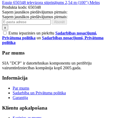
Equip 650348 televizora stiprinājums 2,54 m (100") Melns
Produkta kods: 650348
Saņem jaunākos piedāvājumus pirmais:
Saņem jaunākos piedāvājumus pirmais:
x
Esmu iepazinies un piekrītu
Sadarbības nosacījumi,
Privātuma politika
un
Sadarbības nosacījumi, Privātuma
politika
Par mums
SIA "DCP" ir datortehnikas komponentu un perifēriju
vairumtirdzniecības kompānija kopš 2005.gada.
Informācija
Par mums
Sadarbība un Privātuma politika
Garantija
Klientu apkalpošana
Sazinies ar mums