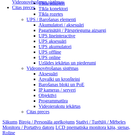
Videonovērošanas sistēmas
Tīkla adapteri
Citas preces
Tīkla konektori
Tīkla rozetes
UPS / Barošanas elementi
Akumulatori / aksesuāri
Pagarinātāji / Pārsprieguma aizsargi
UPS lineinteractive
UPS aksesuāri
UPS akumulatori
UPS offline
UPS online
Uzlādes iekārtas un piederumi
Videonovērošanas sistēmas
Aksesuāri
Apvalki un kronšteini
Barošanas bloki un PoE
IP kameras / serveri
Objektīvi
Programmatūra
Videoierakstu iekārtas
Citas preces
Sākums
Biroja / Personāla aprīkojums
Statīvi / Turētāji / Mēbeles
Monitoru / Portatīvo datoru
LCD pnematiska monitora kāja, sienas,
Roline