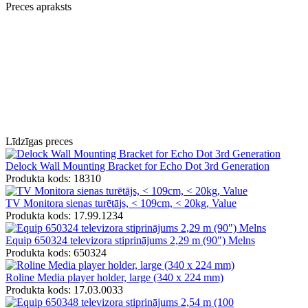
Preces apraksts
Līdzīgas preces
Delock Wall Mounting Bracket for Echo Dot 3rd Generation
Produkta kods: 18310
TV Monitora sienas turētājs, < 109cm, < 20kg, Value
Produkta kods: 17.99.1234
Equip 650324 televizora stiprinājums 2,29 m (90") Melns
Produkta kods: 650324
Roline Media player holder, large (340 x 224 mm)
Produkta kods: 17.03.0033