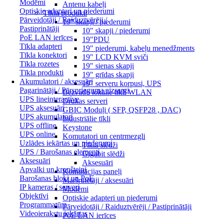
Modēmi
Antenu kabeļi
Optiskie adapteri un piederumi
Tīkla produkti
Pārveidotāji / Raiduztvērēji /
19" skapji / piederumi
Pastiprinātāji
10" skapji / piederumi
PoE LAN ierīces
19"PDU
Tīkla adapteri
19" piederumi, kabeļu menedžments
Tīkla konektori
19" LCD KVM sviči
Tīkla rozetes
19" sienas skapji
Tīkla produkti
19" grīdas skapji
Akumulatori / aksesuāri
19" serveru korpusi, UPS
Pagarinātāji / Pārsprieguma aizsargi
Bezvadu lokālie tīkli WLAN
UPS lineinteractive
Drukas serveri
UPS aksesuāri
GBIC Moduļi ( SFP, QSFP28 , DAC)
UPS akumulatori
Industriālie tīkli
UPS offline
Keystone
UPS online
Komutatori un centrmezgli
Uzlādes iekārtas un piederumi
Tīkla slēdži
UPS / Barošanas elementi
Gigabit slēdži
Aksesuāri
Aksesuāri
Apvalki un kronšteini
Komutācijas paneļi
Barošanas bloki un PoE
Maršrutētāji / aksesuāri
IP kameras / serveri
Modēmi
Objektīvi
Optiskie adapteri un piederumi
Programmatūra
Pārveidotāji / Raiduztvērēji / Pastiprinātāji
Videoierakstu iekārtas
PoE LAN ierīces