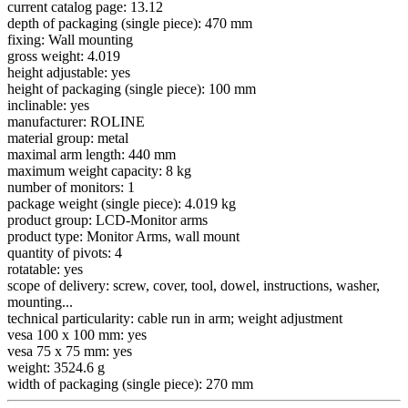
current catalog page:
13.12
depth of packaging (single piece):
470 mm
fixing:
Wall mounting
gross weight:
4.019
height adjustable:
yes
height of packaging (single piece):
100 mm
inclinable:
yes
manufacturer:
ROLINE
material group:
metal
maximal arm length:
440 mm
maximum weight capacity:
8 kg
number of monitors:
1
package weight (single piece):
4.019 kg
product group:
LCD-Monitor arms
product type:
Monitor Arms, wall mount
quantity of pivots:
4
rotatable:
yes
scope of delivery:
screw, cover, tool, dowel, instructions, washer,
mounting...
technical particularity:
cable run in arm; weight adjustment
vesa 100 x 100 mm:
yes
vesa 75 x 75 mm:
yes
weight:
3524.6 g
width of packaging (single piece):
270 mm