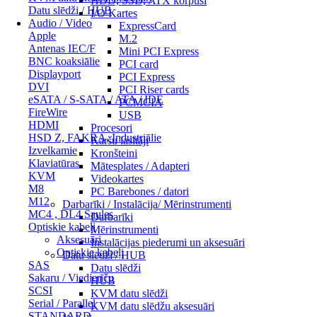
HDD, SSD, ATX korpusi
Datu slēdži / HUB
I/O Kartes
Audio / Video
ExpressCard
Apple
M.2
Antenas IEC/F
Mini PCI Express
BNC koaksiālie
PCI card
Displayport
PCI Express
DVI
PCI Riser cards
eSATA / S-SATA / ATA / IDE
PCMCIA
FireWire
USB
HDMI
Procesori
HSD Z, FAKRA, Industriālie
Karšu lasītāji
Izvelkamie
Kronšteini
Klaviatūras
Mātesplates / Adapteri
KVM
Videokartes
M8
PC Barebones / datori
M12
Darbarīki / Instalācija/ Mērinstrumenti
MC4 , DL4 Saules
Darbarīki
Optiskie kabeļi
Mērinstrumenti
Aksesuāri
Instalācijas piederumi un aksesuāri
Optiskie kabeļi
Datu slēdži / HUB
SAS
Datu slēdži
Sakaru / Viedierīču
HUB
SCSI
KVM datu slēdži
Serial / Parallel
KVM datu slēdžu aksesuāri
STANDARD