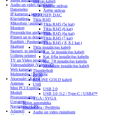
Mājas automātika
Strāvas kabeļi
Audio un video risinājumi
Iekšējie strāvas
Datorpeles
Ārējie strāvas
IP kameras / serveri
SFP, QSFP, DAC
Klaviatūras
Tīkla RJ45
Mikrofoni / austiņas
Tīkla RJ45 (5e kat)
Monitori
Tīkla RJ45 (6 kat)
Prezentācijas aprīkojums
Tīkla RJ45 (6a kat)
Printeri un to detaļas
Tīkla RJ45 (7 kat)
Raidītāji / Pastiprinātāji
Tīkla RJ45 ( 8, 8.1 kat.)
Skaļruņi
Tīkla instalācijas kabeļi
Skeneri, to piederumi
Kat. 5e instalācijas kabeļi
Uzlīmju printeri
Kat. 6/6a instalācijas kabelis
TV un Video produkti
Kat. 7/8 instalācijas kabelis
Videosadalītāji /Videosviči
Modulārie instalācijas kabeļi
Web kameras
Thunderbolt
Multimēdija / Perifērija
RJ 50
Aksesuāri / Kabeļi
ROLINE GOLD kabeļi
Antenas
USB
Mini PCI Express
USB 2.0
Moduļi
USB 3.0 /3.2 / Type-C / USB4™
Programmatūra
VGA / SVGA
Uztvērēji
Mājas automātika
Navigācija / GPS
Multimēdija / Perifērija
Adapteri
Audio un video risinājumi