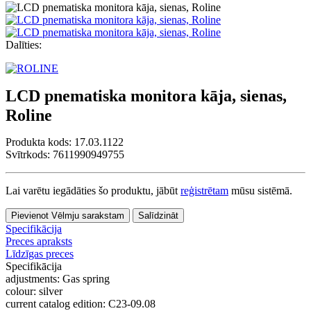
Dalīties:
LCD pnematiska monitora kāja, sienas,
Roline
Produkta kods:
17.03.1122
Svītrkods: 7611990949755
Lai varētu iegādāties šo produktu, jābūt
reģistrētam
mūsu sistēmā.
Pievienot Vēlmju sarakstam
Salīdzināt
Specifikācija
Preces apraksts
Līdzīgas preces
Specifikācija
adjustments:
Gas spring
colour:
silver
current catalog edition:
C23-09.08