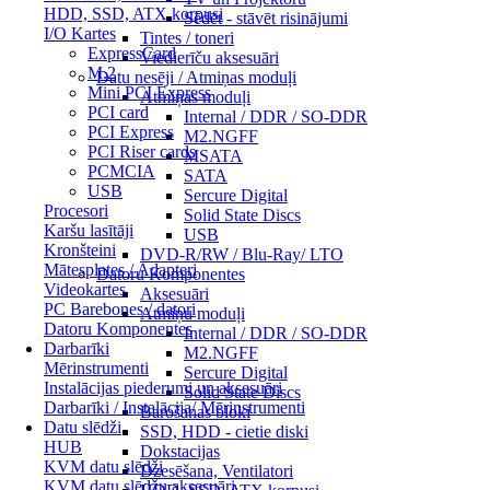
HDD, SSD, ATX korpusi
Sēdēt - stāvēt risinājumi
I/O Kartes
Tintes / toneri
ExpressCard
Viedierīču aksesuāri
M.2
Datu nesēji / Atmiņas moduļi
Mini PCI Express
Atmiņas moduļi
PCI card
Internal / DDR / SO-DDR
PCI Express
M2.NGFF
PCI Riser cards
MSATA
PCMCIA
SATA
USB
Sercure Digital
Procesori
Solid State Discs
Karšu lasītāji
USB
Kronšteini
DVD-R/RW / Blu-Ray/ LTO
Mātesplates / Adapteri
Datoru Komponentes
Videokartes
Aksesuāri
PC Barebones / datori
Atmiņu moduļi
Datoru Komponentes
Internal / DDR / SO-DDR
Darbarīki
M2.NGFF
Mērinstrumenti
Sercure Digital
Instalācijas piederumi un aksesuāri
Solid State Discs
Darbarīki / Instalācija/ Mērinstrumenti
Barošanas bloki
Datu slēdži
SSD, HDD - cietie diski
HUB
Dokstacijas
KVM datu slēdži
Dzesēšana, Ventilatori
KVM datu slēdžu aksesuāri