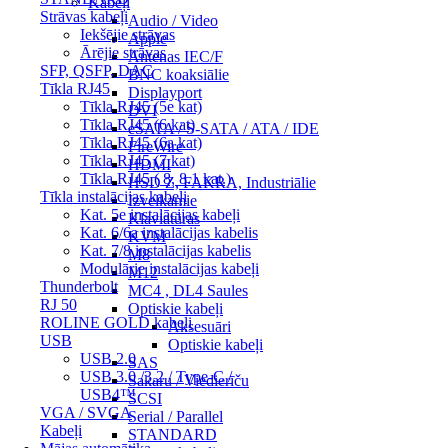
Kabeļi
Strāvas kabeļi
Audio / Video
Iekšējie strāvas
Apple
Ārējie strāvas
Antenas IEC/F
SFP, QSFP, DAC
BNC koaksiālie
Tīkla RJ45
Displayport
Tīkla RJ45 (5e kat)
DVI
Tīkla RJ45 (6 kat)
eSATA / S-SATA / ATA / IDE
Tīkla RJ45 (6a kat)
FireWire
Tīkla RJ45 (7 kat)
HDMI
Tīkla RJ45 ( 8, 8.1 kat.)
HSD Z, FAKRA, Industriālie
Tīkla instalācijas kabeļi
Izvelkamie
Kat. 5e instalācijas kabeļi
Klaviatūras
Kat. 6/6a instalācijas kabelis
KVM
Kat. 7/8 instalācijas kabelis
M8
Modulārie instalācijas kabeļi
M12
Thunderbolt
MC4 , DL4 Saules
RJ 50
Optiskie kabeļi
ROLINE GOLD kabeļi
Aksesuāri
USB
Optiskie kabeļi
USB 2.0
SAS
USB 3.0 /3.2 / Type-C /
Sakaru / Viedierīču
USB4™
SCSI
VGA / SVGA
Serial / Parallel
Kabeļi
STANDARD