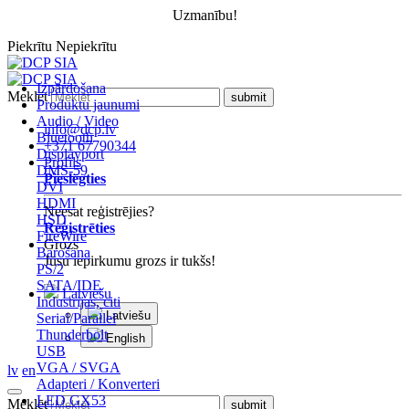
Uzmanību!
Piekrītu
Nepiekrītu
Izpārdošana
Meklēt
Produktu jaunumi
Audio / Video
info@dcp.lv
Bluetooth
+371 67790344
Displayport
Profils
DMS-59
Pieslēgties
DVI
HDMI
Neesat reģistrējies?
HSD
Reģistrēties
FireWire
Grozs
Barošana
Jūsu iepirkumu grozs ir tukšs!
PS/2
SATA/IDE
Latviešu
Industrijas, citi
Latviešu
Serial/Parallel
Thunderbolt
English
USB
VGA / SVGA
lv
en
Adapteri / Konverteri
LED GX53
Meklēt