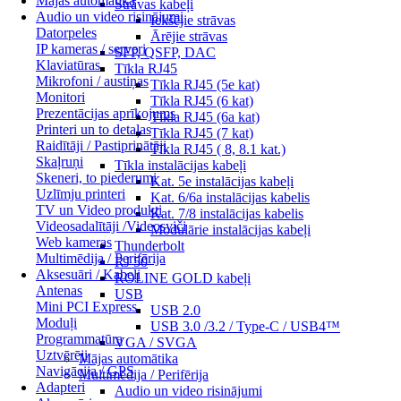
Mājas automātika
Strāvas kabeļi
Audio un video risinājumi
Iekšējie strāvas
Datorpeles
Ārējie strāvas
IP kameras / serveri
SFP, QSFP, DAC
Klaviatūras
Tīkla RJ45
Mikrofoni / austiņas
Tīkla RJ45 (5e kat)
Monitori
Tīkla RJ45 (6 kat)
Prezentācijas aprīkojums
Tīkla RJ45 (6a kat)
Printeri un to detaļas
Tīkla RJ45 (7 kat)
Raidītāji / Pastiprinātāji
Tīkla RJ45 ( 8, 8.1 kat.)
Skaļruņi
Tīkla instalācijas kabeļi
Skeneri, to piederumi
Kat. 5e instalācijas kabeļi
Uzlīmju printeri
Kat. 6/6a instalācijas kabelis
TV un Video produkti
Kat. 7/8 instalācijas kabelis
Videosadalītāji /Videosviči
Modulārie instalācijas kabeļi
Web kameras
Thunderbolt
Multimēdija / Perifērija
RJ 50
Aksesuāri / Kabeļi
ROLINE GOLD kabeļi
Antenas
USB
Mini PCI Express
USB 2.0
Moduļi
USB 3.0 /3.2 / Type-C / USB4™
Programmatūra
VGA / SVGA
Uztvērēji
Mājas automātika
Navigācija / GPS
Multimēdija / Perifērija
Adapteri
Audio un video risinājumi