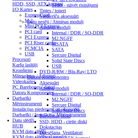
HDD, SSD, ATX korpusi
Sēdēt - stāvēt risinājumi
I/O Kartes
Tintes / toneri
ExpressCard
Viedierīču aksesuāri
M.2
Datu nesēji / Atmiņas moduļi
Mini PCI Express
Atmiņas moduļi
PCI card
Internal / DDR / SO-DDR
PCI Express
M2.NGFF
PCI Riser cards
MSATA
PCMCIA
SATA
USB
Sercure Digital
Procesori
Solid State Discs
Karšu lasītāji
USB
Kronšteini
DVD-R/RW / Blu-Ray/ LTO
Mātesplates / Adapteri
Datoru Komponentes
Videokartes
Aksesuāri
PC Barebones / datori
Atmiņu moduļi
Datoru Komponentes
Internal / DDR / SO-DDR
Darbarīki
M2.NGFF
Mērinstrumenti
Sercure Digital
Instalācijas piederumi un aksesuāri
Solid State Discs
Darbarīki / Instalācija/ Mērinstrumenti
Barošanas bloki
Datu slēdži
SSD, HDD - cietie diski
HUB
Dokstacijas
KVM datu slēdži
Dzesēšana, Ventilatori
KVM datu slēdžu aksesuāri