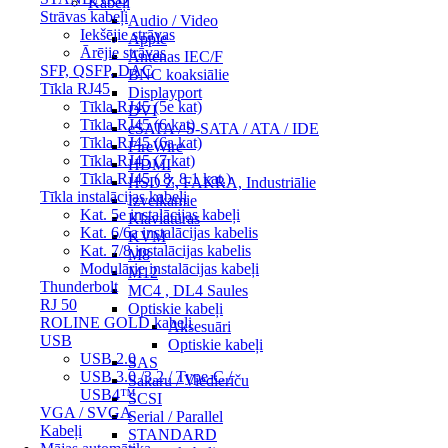
Kabeļi
Strāvas kabeļi
Audio / Video
Iekšējie strāvas
Apple
Ārējie strāvas
Antenas IEC/F
SFP, QSFP, DAC
BNC koaksiālie
Tīkla RJ45
Displayport
Tīkla RJ45 (5e kat)
DVI
Tīkla RJ45 (6 kat)
eSATA / S-SATA / ATA / IDE
Tīkla RJ45 (6a kat)
FireWire
Tīkla RJ45 (7 kat)
HDMI
Tīkla RJ45 ( 8, 8.1 kat.)
HSD Z, FAKRA, Industriālie
Tīkla instalācijas kabeļi
Izvelkamie
Kat. 5e instalācijas kabeļi
Klaviatūras
Kat. 6/6a instalācijas kabelis
KVM
Kat. 7/8 instalācijas kabelis
M8
Modulārie instalācijas kabeļi
M12
Thunderbolt
MC4 , DL4 Saules
RJ 50
Optiskie kabeļi
ROLINE GOLD kabeļi
Aksesuāri
USB
Optiskie kabeļi
USB 2.0
SAS
USB 3.0 /3.2 / Type-C /
Sakaru / Viedierīču
USB4™
SCSI
VGA / SVGA
Serial / Parallel
Kabeļi
STANDARD