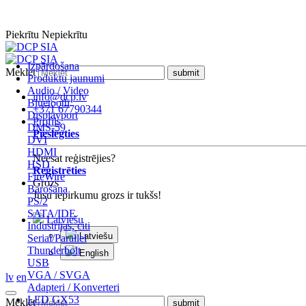
Piekrītu
Nepiekrītu
Izpārdošana
Meklēt
Produktu jaunumi
Audio / Video
info@dcp.lv
Bluetooth
+371 67790344
Displayport
Profils
DMS-59
Pieslēgties
DVI
HDMI
Neesat reģistrējies?
HSD
Reģistrēties
FireWire
Grozs
Barošana
Jūsu iepirkumu grozs ir tukšs!
PS/2
SATA/IDE
Latviešu
Industrijas, citi
Latviešu
Serial/Parallel
Thunderbolt
English
USB
VGA / SVGA
lv
en
Adapteri / Konverteri
LED GX53
Meklēt