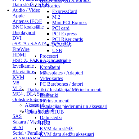
HDD, SSD, ATX korpusi
Datu slēdži / HUB
I/O Kartes
Audio / Video
ExpressCard
Apple
M.2
Antenas IEC/F
Mini PCI Express
BNC koaksiālie
PCI card
Displayport
PCI Express
DVI
PCI Riser cards
eSATA / S-SATA / ATA / IDE
PCMCIA
FireWire
USB
HDMI
Procesori
HSD Z, FAKRA, Industriālie
Karšu lasītāji
Izvelkamie
Kronšteini
Klaviatūras
Mātesplates / Adapteri
KVM
Videokartes
M8
PC Barebones / datori
M12
Darbarīki / Instalācija/ Mērinstrumenti
MC4 , DL4 Saules
Darbarīki
Optiskie kabeļi
Mērinstrumenti
Aksesuāri
Instalācijas piederumi un aksesuāri
Optiskie kabeļi
Datu slēdži / HUB
SAS
Datu slēdži
Sakaru / Viedierīču
HUB
SCSI
KVM datu slēdži
Serial / Parallel
KVM datu slēdžu aksesuāri
STANDARD