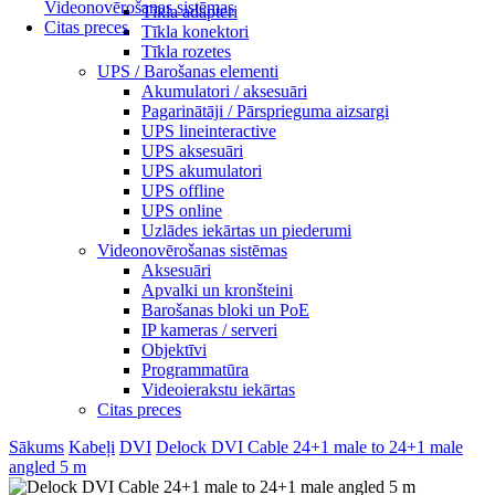
Videonovērošanas sistēmas
Tīkla adapteri
Citas preces
Tīkla konektori
Tīkla rozetes
UPS / Barošanas elementi
Akumulatori / aksesuāri
Pagarinātāji / Pārsprieguma aizsargi
UPS lineinteractive
UPS aksesuāri
UPS akumulatori
UPS offline
UPS online
Uzlādes iekārtas un piederumi
Videonovērošanas sistēmas
Aksesuāri
Apvalki un kronšteini
Barošanas bloki un PoE
IP kameras / serveri
Objektīvi
Programmatūra
Videoierakstu iekārtas
Citas preces
Sākums
Kabeļi
DVI
Delock DVI Cable 24+1 male to 24+1 male
angled 5 m