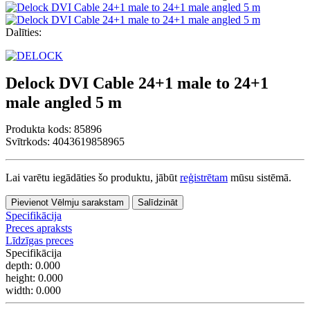
Dalīties:
Delock DVI Cable 24+1 male to 24+1
male angled 5 m
Produkta kods:
85896
Svītrkods: 4043619858965
Lai varētu iegādāties šo produktu, jābūt
reģistrētam
mūsu sistēmā.
Pievienot Vēlmju sarakstam
Salīdzināt
Specifikācija
Preces apraksts
Līdzīgas preces
Specifikācija
depth:
0.000
height:
0.000
width:
0.000