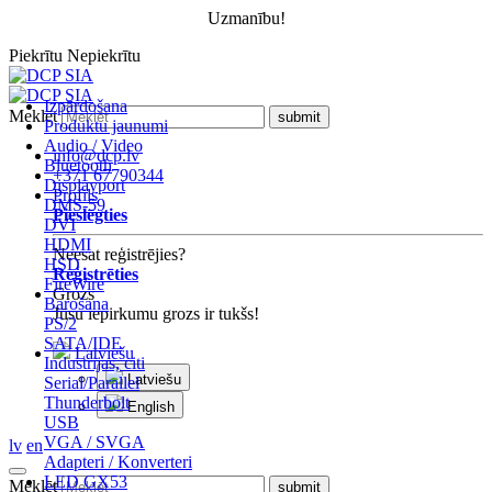
Uzmanību!
Piekrītu
Nepiekrītu
Izpārdošana
Meklēt
Produktu jaunumi
Audio / Video
info@dcp.lv
Bluetooth
+371 67790344
Displayport
Profils
DMS-59
Pieslēgties
DVI
HDMI
Neesat reģistrējies?
HSD
Reģistrēties
FireWire
Grozs
Barošana
Jūsu iepirkumu grozs ir tukšs!
PS/2
SATA/IDE
Latviešu
Industrijas, citi
Latviešu
Serial/Parallel
Thunderbolt
English
USB
VGA / SVGA
lv
en
Adapteri / Konverteri
LED GX53
Meklēt