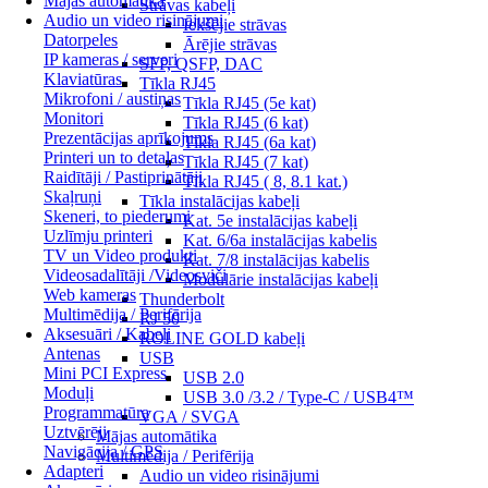
Mājas automātika
Strāvas kabeļi
Audio un video risinājumi
Iekšējie strāvas
Datorpeles
Ārējie strāvas
IP kameras / serveri
SFP, QSFP, DAC
Klaviatūras
Tīkla RJ45
Mikrofoni / austiņas
Tīkla RJ45 (5e kat)
Monitori
Tīkla RJ45 (6 kat)
Prezentācijas aprīkojums
Tīkla RJ45 (6a kat)
Printeri un to detaļas
Tīkla RJ45 (7 kat)
Raidītāji / Pastiprinātāji
Tīkla RJ45 ( 8, 8.1 kat.)
Skaļruņi
Tīkla instalācijas kabeļi
Skeneri, to piederumi
Kat. 5e instalācijas kabeļi
Uzlīmju printeri
Kat. 6/6a instalācijas kabelis
TV un Video produkti
Kat. 7/8 instalācijas kabelis
Videosadalītāji /Videosviči
Modulārie instalācijas kabeļi
Web kameras
Thunderbolt
Multimēdija / Perifērija
RJ 50
Aksesuāri / Kabeļi
ROLINE GOLD kabeļi
Antenas
USB
Mini PCI Express
USB 2.0
Moduļi
USB 3.0 /3.2 / Type-C / USB4™
Programmatūra
VGA / SVGA
Uztvērēji
Mājas automātika
Navigācija / GPS
Multimēdija / Perifērija
Adapteri
Audio un video risinājumi