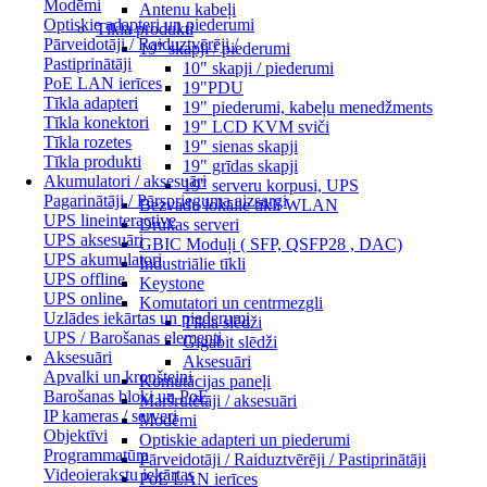
Modēmi
Antenu kabeļi
Optiskie adapteri un piederumi
Tīkla produkti
Pārveidotāji / Raiduztvērēji /
19" skapji / piederumi
Pastiprinātāji
10" skapji / piederumi
PoE LAN ierīces
19"PDU
Tīkla adapteri
19" piederumi, kabeļu menedžments
Tīkla konektori
19" LCD KVM sviči
Tīkla rozetes
19" sienas skapji
Tīkla produkti
19" grīdas skapji
Akumulatori / aksesuāri
19" serveru korpusi, UPS
Pagarinātāji / Pārsprieguma aizsargi
Bezvadu lokālie tīkli WLAN
UPS lineinteractive
Drukas serveri
UPS aksesuāri
GBIC Moduļi ( SFP, QSFP28 , DAC)
UPS akumulatori
Industriālie tīkli
UPS offline
Keystone
UPS online
Komutatori un centrmezgli
Uzlādes iekārtas un piederumi
Tīkla slēdži
UPS / Barošanas elementi
Gigabit slēdži
Aksesuāri
Aksesuāri
Apvalki un kronšteini
Komutācijas paneļi
Barošanas bloki un PoE
Maršrutētāji / aksesuāri
IP kameras / serveri
Modēmi
Objektīvi
Optiskie adapteri un piederumi
Programmatūra
Pārveidotāji / Raiduztvērēji / Pastiprinātāji
Videoierakstu iekārtas
PoE LAN ierīces