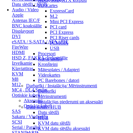
HDD, SSD, ATX korpusi
Datu slēdži / HUB
I/O Kartes
Audio / Video
ExpressCard
Apple
M.2
Antenas IEC/F
Mini PCI Express
BNC koaksiālie
PCI card
Displayport
PCI Express
DVI
PCI Riser cards
eSATA / S-SATA / ATA / IDE
PCMCIA
FireWire
USB
HDMI
Procesori
HSD Z, FAKRA, Industriālie
Karšu lasītāji
Izvelkamie
Kronšteini
Klaviatūras
Mātesplates / Adapteri
KVM
Videokartes
M8
PC Barebones / datori
M12
Darbarīki / Instalācija/ Mērinstrumenti
MC4 , DL4 Saules
Darbarīki
Optiskie kabeļi
Mērinstrumenti
Aksesuāri
Instalācijas piederumi un aksesuāri
Optiskie kabeļi
Datu slēdži / HUB
SAS
Datu slēdži
Sakaru / Viedierīču
HUB
SCSI
KVM datu slēdži
Serial / Parallel
KVM datu slēdžu aksesuāri
STANDARD