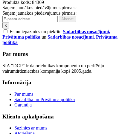
Produkta kods: 84369
Saņem jaunākos piedāvājumus pirmais:
Saņem jaunākos piedāvājumus pirmais:
x
Esmu iepazinies un piekrītu
Sadarbības nosacījumi,
Privātuma politika
un
Sadarbības nosacījumi, Privātuma
politika
Par mums
SIA "DCP" ir datortehnikas komponentu un perifēriju
vairumtirdzniecības kompānija kopš 2005.gada.
Informācija
Par mums
Sadarbība un Privātuma politika
Garantija
Klientu apkalpošana
Sazinies ar mums
Atgriešana