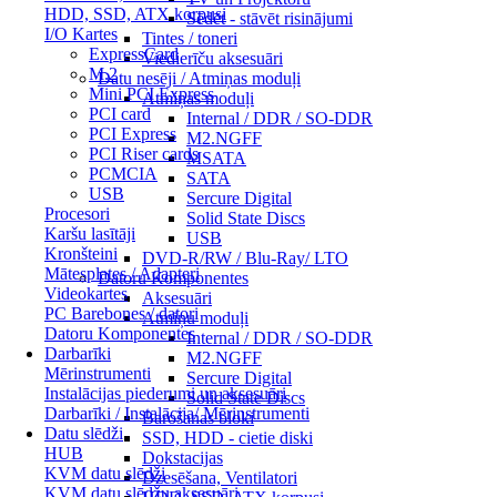
HDD, SSD, ATX korpusi
Sēdēt - stāvēt risinājumi
I/O Kartes
Tintes / toneri
ExpressCard
Viedierīču aksesuāri
M.2
Datu nesēji / Atmiņas moduļi
Mini PCI Express
Atmiņas moduļi
PCI card
Internal / DDR / SO-DDR
PCI Express
M2.NGFF
PCI Riser cards
MSATA
PCMCIA
SATA
USB
Sercure Digital
Procesori
Solid State Discs
Karšu lasītāji
USB
Kronšteini
DVD-R/RW / Blu-Ray/ LTO
Mātesplates / Adapteri
Datoru Komponentes
Videokartes
Aksesuāri
PC Barebones / datori
Atmiņu moduļi
Datoru Komponentes
Internal / DDR / SO-DDR
Darbarīki
M2.NGFF
Mērinstrumenti
Sercure Digital
Instalācijas piederumi un aksesuāri
Solid State Discs
Darbarīki / Instalācija/ Mērinstrumenti
Barošanas bloki
Datu slēdži
SSD, HDD - cietie diski
HUB
Dokstacijas
KVM datu slēdži
Dzesēšana, Ventilatori
KVM datu slēdžu aksesuāri