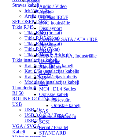
Kabeļi
Strāvas kabeļi
Audio / Video
Iekšējie strāvas
Apple
Ārējie strāvas
Antenas IEC/F
SFP, QSFP, DAC
BNC koaksiālie
Tīkla RJ45
Displayport
Tīkla RJ45 (5e kat)
DVI
Tīkla RJ45 (6 kat)
eSATA / S-SATA / ATA / IDE
Tīkla RJ45 (6a kat)
FireWire
Tīkla RJ45 (7 kat)
HDMI
Tīkla RJ45 ( 8, 8.1 kat.)
HSD Z, FAKRA, Industriālie
Tīkla instalācijas kabeļi
Izvelkamie
Kat. 5e instalācijas kabeļi
Klaviatūras
Kat. 6/6a instalācijas kabelis
KVM
Kat. 7/8 instalācijas kabelis
M8
Modulārie instalācijas kabeļi
M12
Thunderbolt
MC4 , DL4 Saules
RJ 50
Optiskie kabeļi
ROLINE GOLD kabeļi
Aksesuāri
USB
Optiskie kabeļi
USB 2.0
SAS
USB 3.0 /3.2 / Type-C /
Sakaru / Viedierīču
USB4™
SCSI
VGA / SVGA
Serial / Parallel
Kabeļi
STANDARD