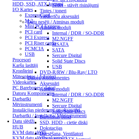
HDD, SSD, ATX korpusi
Sēdēt - stāvēt risinājumi
I/O Kartes
Tintes / toneri
ExpressCard
Viedierīču aksesuāri
M.2
Datu nesēji / Atmiņas moduļi
Mini PCI Express
Atmiņas moduļi
PCI card
Internal / DDR / SO-DDR
PCI Express
M2.NGFF
PCI Riser cards
MSATA
PCMCIA
SATA
USB
Sercure Digital
Procesori
Solid State Discs
Karšu lasītāji
USB
Kronšteini
DVD-R/RW / Blu-Ray/ LTO
Mātesplates / Adapteri
Datoru Komponentes
Videokartes
Aksesuāri
PC Barebones / datori
Atmiņu moduļi
Datoru Komponentes
Internal / DDR / SO-DDR
Darbarīki
M2.NGFF
Mērinstrumenti
Sercure Digital
Instalācijas piederumi un aksesuāri
Solid State Discs
Darbarīki / Instalācija/ Mērinstrumenti
Barošanas bloki
Datu slēdži
SSD, HDD - cietie diski
HUB
Dokstacijas
KVM datu slēdži
Dzesēšana, Ventilatori
KVM datu slēdžu aksesuāri