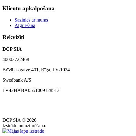
Klientu apkalpošana
Sazinies ar mums
Atgriešana
Rekvizīti
DCP SIA
40003722468
Brīvības gatve 401, Rīga, LV-1024
Swedbank A/S
LV42HABA0551009128513
DCP SIA © 2026
Izstrāde un uzturēšana: