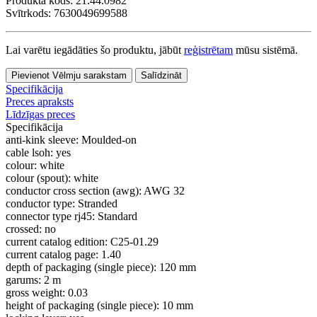
Produkta kods:
21.44.0982
Svītrkods: 7630049699588
Lai varētu iegādāties šo produktu, jābūt
reģistrētam
mūsu sistēmā.
Pievienot Vēlmju sarakstam
Salīdzināt
Specifikācija
Preces apraksts
Līdzīgas preces
Specifikācija
anti-kink sleeve:
Moulded-on
cable lsoh:
yes
colour:
white
colour (spout):
white
conductor cross section (awg):
AWG 32
conductor type:
Stranded
connector type rj45:
Standard
crossed:
no
current catalog edition:
C25-01.29
current catalog page:
1.40
depth of packaging (single piece):
120 mm
garums:
2 m
gross weight:
0.03
height of packaging (single piece):
10 mm