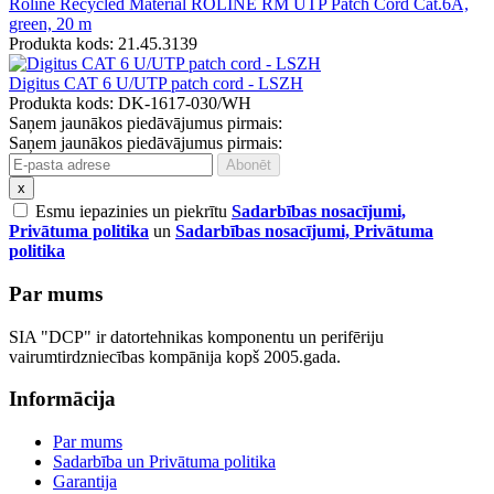
Roline Recycled Material ROLINE RM UTP Patch Cord Cat.6A,
green, 20 m
Produkta kods: 21.45.3139
Digitus CAT 6 U/UTP patch cord - LSZH
Produkta kods: DK-1617-030/WH
Saņem jaunākos piedāvājumus pirmais:
Saņem jaunākos piedāvājumus pirmais:
x
Esmu iepazinies un piekrītu
Sadarbības nosacījumi,
Privātuma politika
un
Sadarbības nosacījumi, Privātuma
politika
Par mums
SIA "DCP" ir datortehnikas komponentu un perifēriju
vairumtirdzniecības kompānija kopš 2005.gada.
Informācija
Par mums
Sadarbība un Privātuma politika
Garantija