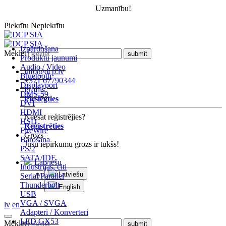
Uzmanību!
Piekrītu
Nepiekrītu
Izpārdošana
Meklēt
Produktu jaunumi
Audio / Video
info@dcp.lv
Bluetooth
+371 67790344
Displayport
Profils
DMS-59
Pieslēgties
DVI
HDMI
Neesat reģistrējies?
HSD
Reģistrēties
FireWire
Grozs
Barošana
Jūsu iepirkumu grozs ir tukšs!
PS/2
SATA/IDE
Latviešu
Industrijas, citi
Latviešu
Serial/Parallel
Thunderbolt
English
USB
VGA / SVGA
lv
en
Adapteri / Konverteri
LED GX53
Meklēt