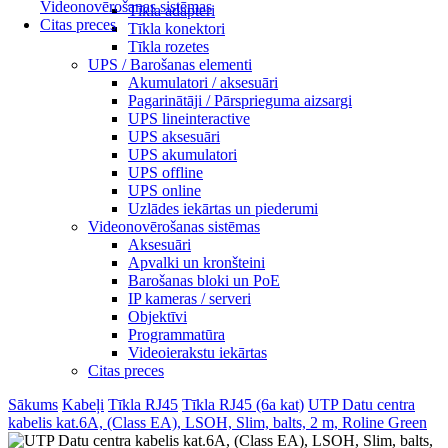
Videonovērošanas sistēmas
Tīkla adapteri
Citas preces
Tīkla konektori
Tīkla rozetes
UPS / Barošanas elementi
Akumulatori / aksesuāri
Pagarinātāji / Pārsprieguma aizsargi
UPS lineinteractive
UPS aksesuāri
UPS akumulatori
UPS offline
UPS online
Uzlādes iekārtas un piederumi
Videonovērošanas sistēmas
Aksesuāri
Apvalki un kronšteini
Barošanas bloki un PoE
IP kameras / serveri
Objektīvi
Programmatūra
Videoierakstu iekārtas
Citas preces
Sākums
Kabeļi
Tīkla RJ45
Tīkla RJ45 (6a kat)
UTP Datu centra
kabelis kat.6A, (Class EA), LSOH, Slim, balts, 2 m, Roline Green