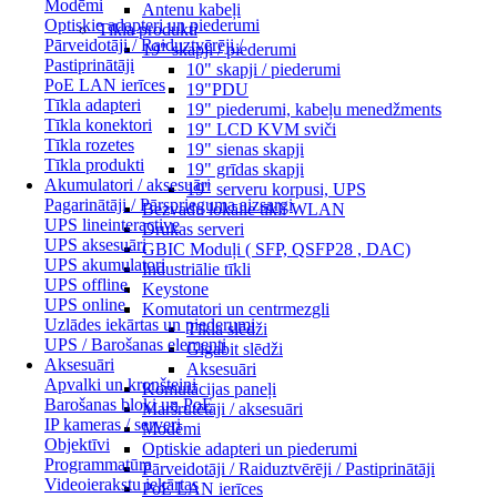
Modēmi
Antenu kabeļi
Optiskie adapteri un piederumi
Tīkla produkti
Pārveidotāji / Raiduztvērēji /
19" skapji / piederumi
Pastiprinātāji
10" skapji / piederumi
PoE LAN ierīces
19"PDU
Tīkla adapteri
19" piederumi, kabeļu menedžments
Tīkla konektori
19" LCD KVM sviči
Tīkla rozetes
19" sienas skapji
Tīkla produkti
19" grīdas skapji
Akumulatori / aksesuāri
19" serveru korpusi, UPS
Pagarinātāji / Pārsprieguma aizsargi
Bezvadu lokālie tīkli WLAN
UPS lineinteractive
Drukas serveri
UPS aksesuāri
GBIC Moduļi ( SFP, QSFP28 , DAC)
UPS akumulatori
Industriālie tīkli
UPS offline
Keystone
UPS online
Komutatori un centrmezgli
Uzlādes iekārtas un piederumi
Tīkla slēdži
UPS / Barošanas elementi
Gigabit slēdži
Aksesuāri
Aksesuāri
Apvalki un kronšteini
Komutācijas paneļi
Barošanas bloki un PoE
Maršrutētāji / aksesuāri
IP kameras / serveri
Modēmi
Objektīvi
Optiskie adapteri un piederumi
Programmatūra
Pārveidotāji / Raiduztvērēji / Pastiprinātāji
Videoierakstu iekārtas
PoE LAN ierīces