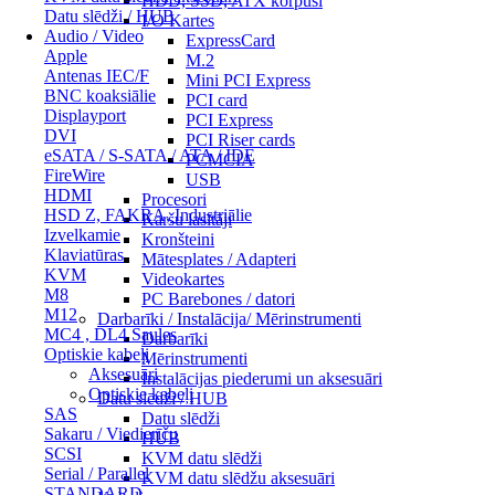
HDD, SSD, ATX korpusi
Datu slēdži / HUB
I/O Kartes
Audio / Video
ExpressCard
Apple
M.2
Antenas IEC/F
Mini PCI Express
BNC koaksiālie
PCI card
Displayport
PCI Express
DVI
PCI Riser cards
eSATA / S-SATA / ATA / IDE
PCMCIA
FireWire
USB
HDMI
Procesori
HSD Z, FAKRA, Industriālie
Karšu lasītāji
Izvelkamie
Kronšteini
Klaviatūras
Mātesplates / Adapteri
KVM
Videokartes
M8
PC Barebones / datori
M12
Darbarīki / Instalācija/ Mērinstrumenti
MC4 , DL4 Saules
Darbarīki
Optiskie kabeļi
Mērinstrumenti
Aksesuāri
Instalācijas piederumi un aksesuāri
Optiskie kabeļi
Datu slēdži / HUB
SAS
Datu slēdži
Sakaru / Viedierīču
HUB
SCSI
KVM datu slēdži
Serial / Parallel
KVM datu slēdžu aksesuāri
STANDARD