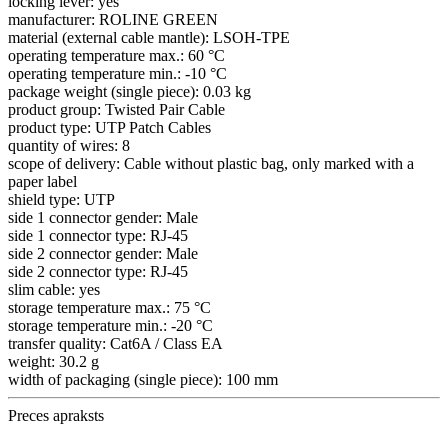
locking lever:
yes
manufacturer:
ROLINE GREEN
material (external cable mantle):
LSOH-TPE
operating temperature max.:
60 °C
operating temperature min.:
-10 °C
package weight (single piece):
0.03 kg
product group:
Twisted Pair Cable
product type:
UTP Patch Cables
quantity of wires:
8
scope of delivery:
Cable without plastic bag, only marked with a
paper label
shield type:
UTP
side 1 connector gender:
Male
side 1 connector type:
RJ-45
side 2 connector gender:
Male
side 2 connector type:
RJ-45
slim cable:
yes
storage temperature max.:
75 °C
storage temperature min.:
-20 °C
transfer quality:
Cat6A / Class EA
weight:
30.2 g
width of packaging (single piece):
100 mm
Preces apraksts