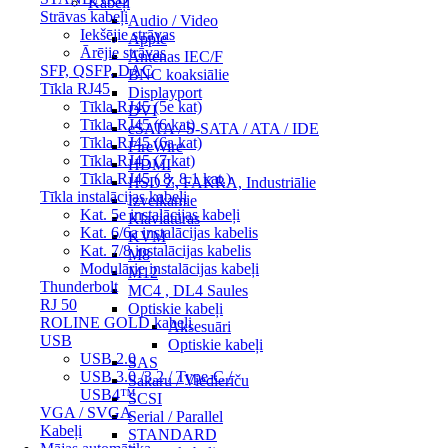
Kabeļi
Strāvas kabeļi
Audio / Video
Iekšējie strāvas
Apple
Ārējie strāvas
Antenas IEC/F
SFP, QSFP, DAC
BNC koaksiālie
Tīkla RJ45
Displayport
Tīkla RJ45 (5e kat)
DVI
Tīkla RJ45 (6 kat)
eSATA / S-SATA / ATA / IDE
Tīkla RJ45 (6a kat)
FireWire
Tīkla RJ45 (7 kat)
HDMI
Tīkla RJ45 ( 8, 8.1 kat.)
HSD Z, FAKRA, Industriālie
Tīkla instalācijas kabeļi
Izvelkamie
Kat. 5e instalācijas kabeļi
Klaviatūras
Kat. 6/6a instalācijas kabelis
KVM
Kat. 7/8 instalācijas kabelis
M8
Modulārie instalācijas kabeļi
M12
Thunderbolt
MC4 , DL4 Saules
RJ 50
Optiskie kabeļi
ROLINE GOLD kabeļi
Aksesuāri
USB
Optiskie kabeļi
USB 2.0
SAS
USB 3.0 /3.2 / Type-C /
Sakaru / Viedierīču
USB4™
SCSI
VGA / SVGA
Serial / Parallel
Kabeļi
STANDARD