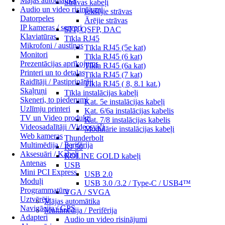
Mājas automātika
Strāvas kabeļi
Audio un video risinājumi
Iekšējie strāvas
Datorpeles
Ārējie strāvas
IP kameras / serveri
SFP, QSFP, DAC
Klaviatūras
Tīkla RJ45
Mikrofoni / austiņas
Tīkla RJ45 (5e kat)
Monitori
Tīkla RJ45 (6 kat)
Prezentācijas aprīkojums
Tīkla RJ45 (6a kat)
Printeri un to detaļas
Tīkla RJ45 (7 kat)
Raidītāji / Pastiprinātāji
Tīkla RJ45 ( 8, 8.1 kat.)
Skaļruņi
Tīkla instalācijas kabeļi
Skeneri, to piederumi
Kat. 5e instalācijas kabeļi
Uzlīmju printeri
Kat. 6/6a instalācijas kabelis
TV un Video produkti
Kat. 7/8 instalācijas kabelis
Videosadalītāji /Videosviči
Modulārie instalācijas kabeļi
Web kameras
Thunderbolt
Multimēdija / Perifērija
RJ 50
Aksesuāri / Kabeļi
ROLINE GOLD kabeļi
Antenas
USB
Mini PCI Express
USB 2.0
Moduļi
USB 3.0 /3.2 / Type-C / USB4™
Programmatūra
VGA / SVGA
Uztvērēji
Mājas automātika
Navigācija / GPS
Multimēdija / Perifērija
Adapteri
Audio un video risinājumi