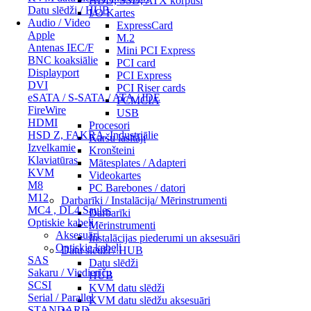
HDD, SSD, ATX korpusi
Datu slēdži / HUB
I/O Kartes
Audio / Video
ExpressCard
Apple
M.2
Antenas IEC/F
Mini PCI Express
BNC koaksiālie
PCI card
Displayport
PCI Express
DVI
PCI Riser cards
eSATA / S-SATA / ATA / IDE
PCMCIA
FireWire
USB
HDMI
Procesori
HSD Z, FAKRA, Industriālie
Karšu lasītāji
Izvelkamie
Kronšteini
Klaviatūras
Mātesplates / Adapteri
KVM
Videokartes
M8
PC Barebones / datori
M12
Darbarīki / Instalācija/ Mērinstrumenti
MC4 , DL4 Saules
Darbarīki
Optiskie kabeļi
Mērinstrumenti
Aksesuāri
Instalācijas piederumi un aksesuāri
Optiskie kabeļi
Datu slēdži / HUB
SAS
Datu slēdži
Sakaru / Viedierīču
HUB
SCSI
KVM datu slēdži
Serial / Parallel
KVM datu slēdžu aksesuāri
STANDARD