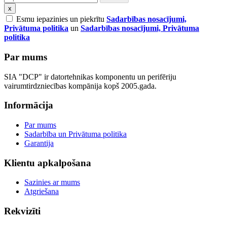
x
Esmu iepazinies un piekrītu
Sadarbības nosacījumi,
Privātuma politika
un
Sadarbības nosacījumi, Privātuma
politika
Par mums
SIA "DCP" ir datortehnikas komponentu un perifēriju
vairumtirdzniecības kompānija kopš 2005.gada.
Informācija
Par mums
Sadarbība un Privātuma politika
Garantija
Klientu apkalpošana
Sazinies ar mums
Atgriešana
Rekvizīti