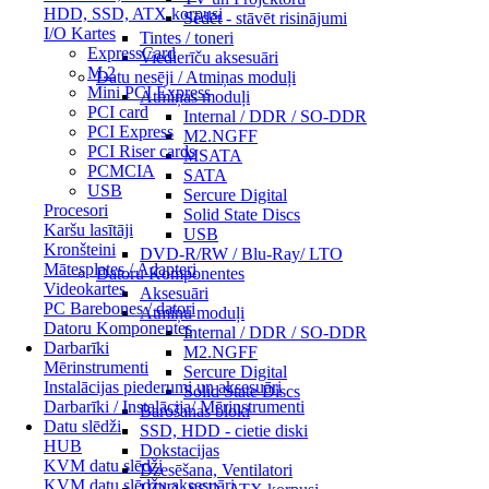
HDD, SSD, ATX korpusi
Sēdēt - stāvēt risinājumi
I/O Kartes
Tintes / toneri
ExpressCard
Viedierīču aksesuāri
M.2
Datu nesēji / Atmiņas moduļi
Mini PCI Express
Atmiņas moduļi
PCI card
Internal / DDR / SO-DDR
PCI Express
M2.NGFF
PCI Riser cards
MSATA
PCMCIA
SATA
USB
Sercure Digital
Procesori
Solid State Discs
Karšu lasītāji
USB
Kronšteini
DVD-R/RW / Blu-Ray/ LTO
Mātesplates / Adapteri
Datoru Komponentes
Videokartes
Aksesuāri
PC Barebones / datori
Atmiņu moduļi
Datoru Komponentes
Internal / DDR / SO-DDR
Darbarīki
M2.NGFF
Mērinstrumenti
Sercure Digital
Instalācijas piederumi un aksesuāri
Solid State Discs
Darbarīki / Instalācija/ Mērinstrumenti
Barošanas bloki
Datu slēdži
SSD, HDD - cietie diski
HUB
Dokstacijas
KVM datu slēdži
Dzesēšana, Ventilatori
KVM datu slēdžu aksesuāri