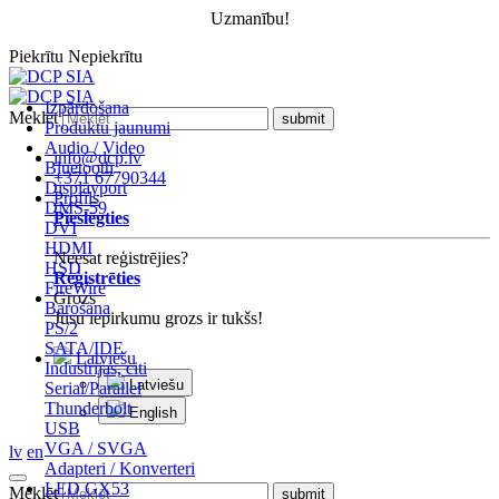
Uzmanību!
Piekrītu
Nepiekrītu
Izpārdošana
Meklēt
Produktu jaunumi
Audio / Video
info@dcp.lv
Bluetooth
+371 67790344
Displayport
Profils
DMS-59
Pieslēgties
DVI
HDMI
Neesat reģistrējies?
HSD
Reģistrēties
FireWire
Grozs
Barošana
Jūsu iepirkumu grozs ir tukšs!
PS/2
SATA/IDE
Latviešu
Industrijas, citi
Latviešu
Serial/Parallel
Thunderbolt
English
USB
VGA / SVGA
lv
en
Adapteri / Konverteri
LED GX53
Meklēt