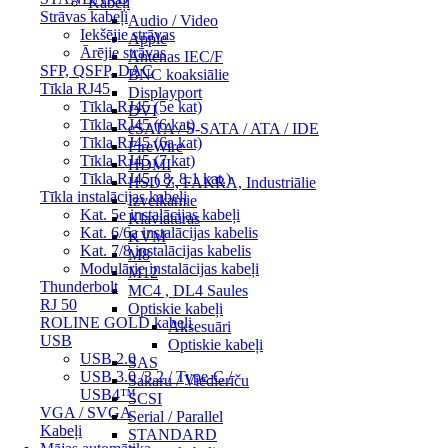
Kabeļi
Strāvas kabeļi
Audio / Video
Iekšējie strāvas
Apple
Ārējie strāvas
Antenas IEC/F
SFP, QSFP, DAC
BNC koaksiālie
Tīkla RJ45
Displayport
Tīkla RJ45 (5e kat)
DVI
Tīkla RJ45 (6 kat)
eSATA / S-SATA / ATA / IDE
Tīkla RJ45 (6a kat)
FireWire
Tīkla RJ45 (7 kat)
HDMI
Tīkla RJ45 ( 8, 8.1 kat.)
HSD Z, FAKRA, Industriālie
Tīkla instalācijas kabeļi
Izvelkamie
Kat. 5e instalācijas kabeļi
Klaviatūras
Kat. 6/6a instalācijas kabelis
KVM
Kat. 7/8 instalācijas kabelis
M8
Modulārie instalācijas kabeļi
M12
Thunderbolt
MC4 , DL4 Saules
RJ 50
Optiskie kabeļi
ROLINE GOLD kabeļi
Aksesuāri
USB
Optiskie kabeļi
USB 2.0
SAS
USB 3.0 /3.2 / Type-C /
Sakaru / Viedierīču
USB4™
SCSI
VGA / SVGA
Serial / Parallel
Kabeļi
STANDARD