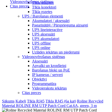
Videonovērošanas sistēmas
Tīkla adapteri
Citas preces
Tīkla konektori
Tīkla rozetes
UPS / Barošanas elementi
Akumulatori / aksesuāri
Pagarinātāji / Pārsprieguma aizsargi
UPS lineinteractive
UPS aksesuāri
UPS akumulatori
UPS offline
UPS online
Uzlādes iekārtas un piederumi
Videonovērošanas sistēmas
Aksesuāri
Apvalki un kronšteini
Barošanas bloki un PoE
IP kameras / serveri
Objektīvi
Programmatūra
Videoierakstu iekārtas
Citas preces
Sākums
Kabeļi
Tīkla RJ45
Tīkla RJ45 (6a kat)
Roline Recycled
Material ROLINE RM UTP Patch Cord Cat.6A, green, 3 m