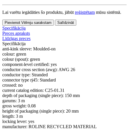
Lai varētu iegādāties šo produktu, jābūt
reģistrētam
mūsu sistēmā.
Pievienot Vēlmju sarakstam
Salīdzināt
Specifikācija
Preces apraksts
Līdzīgas preces
Specifikācija
anti-kink sleeve:
Moulded-on
colour:
green
colour (spout):
green
component-level certified:
yes
conductor cross section (awg):
AWG 26
conductor type:
Stranded
connector type rj45:
Standard
crossed:
no
current catalog edition:
C25-01.31
depth of packaging (single piece):
150 mm
garums:
3 m
gross weight:
0.08
height of packaging (single piece):
20 mm
length:
3 m
locking lever:
yes
manufacturer:
ROLINE RECYCLED MATERIAL