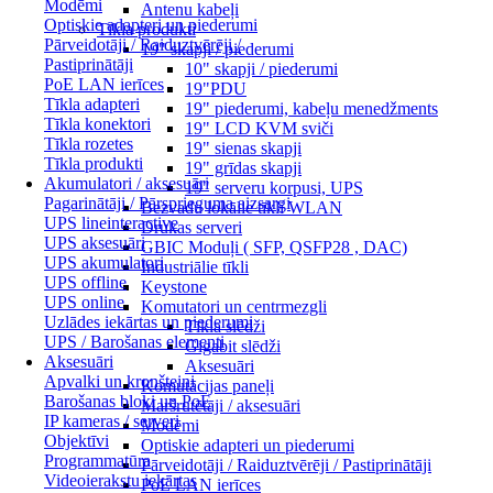
Modēmi
Antenu kabeļi
Optiskie adapteri un piederumi
Tīkla produkti
Pārveidotāji / Raiduztvērēji /
19" skapji / piederumi
Pastiprinātāji
10" skapji / piederumi
PoE LAN ierīces
19"PDU
Tīkla adapteri
19" piederumi, kabeļu menedžments
Tīkla konektori
19" LCD KVM sviči
Tīkla rozetes
19" sienas skapji
Tīkla produkti
19" grīdas skapji
Akumulatori / aksesuāri
19" serveru korpusi, UPS
Pagarinātāji / Pārsprieguma aizsargi
Bezvadu lokālie tīkli WLAN
UPS lineinteractive
Drukas serveri
UPS aksesuāri
GBIC Moduļi ( SFP, QSFP28 , DAC)
UPS akumulatori
Industriālie tīkli
UPS offline
Keystone
UPS online
Komutatori un centrmezgli
Uzlādes iekārtas un piederumi
Tīkla slēdži
UPS / Barošanas elementi
Gigabit slēdži
Aksesuāri
Aksesuāri
Apvalki un kronšteini
Komutācijas paneļi
Barošanas bloki un PoE
Maršrutētāji / aksesuāri
IP kameras / serveri
Modēmi
Objektīvi
Optiskie adapteri un piederumi
Programmatūra
Pārveidotāji / Raiduztvērēji / Pastiprinātāji
Videoierakstu iekārtas
PoE LAN ierīces