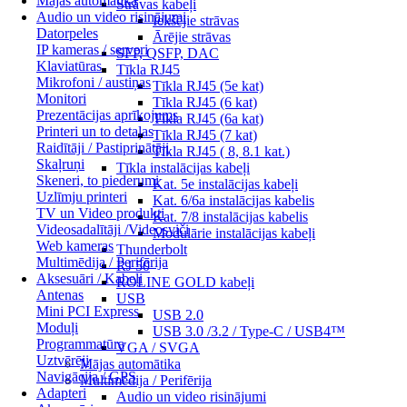
Mājas automātika
Strāvas kabeļi
Audio un video risinājumi
Iekšējie strāvas
Datorpeles
Ārējie strāvas
IP kameras / serveri
SFP, QSFP, DAC
Klaviatūras
Tīkla RJ45
Mikrofoni / austiņas
Tīkla RJ45 (5e kat)
Monitori
Tīkla RJ45 (6 kat)
Prezentācijas aprīkojums
Tīkla RJ45 (6a kat)
Printeri un to detaļas
Tīkla RJ45 (7 kat)
Raidītāji / Pastiprinātāji
Tīkla RJ45 ( 8, 8.1 kat.)
Skaļruņi
Tīkla instalācijas kabeļi
Skeneri, to piederumi
Kat. 5e instalācijas kabeļi
Uzlīmju printeri
Kat. 6/6a instalācijas kabelis
TV un Video produkti
Kat. 7/8 instalācijas kabelis
Videosadalītāji /Videosviči
Modulārie instalācijas kabeļi
Web kameras
Thunderbolt
Multimēdija / Perifērija
RJ 50
Aksesuāri / Kabeļi
ROLINE GOLD kabeļi
Antenas
USB
Mini PCI Express
USB 2.0
Moduļi
USB 3.0 /3.2 / Type-C / USB4™
Programmatūra
VGA / SVGA
Uztvērēji
Mājas automātika
Navigācija / GPS
Multimēdija / Perifērija
Adapteri
Audio un video risinājumi