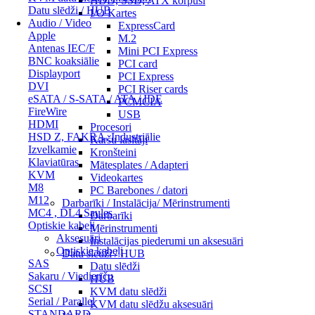
HDD, SSD, ATX korpusi
Datu slēdži / HUB
I/O Kartes
Audio / Video
ExpressCard
Apple
M.2
Antenas IEC/F
Mini PCI Express
BNC koaksiālie
PCI card
Displayport
PCI Express
DVI
PCI Riser cards
eSATA / S-SATA / ATA / IDE
PCMCIA
FireWire
USB
HDMI
Procesori
HSD Z, FAKRA, Industriālie
Karšu lasītāji
Izvelkamie
Kronšteini
Klaviatūras
Mātesplates / Adapteri
KVM
Videokartes
M8
PC Barebones / datori
M12
Darbarīki / Instalācija/ Mērinstrumenti
MC4 , DL4 Saules
Darbarīki
Optiskie kabeļi
Mērinstrumenti
Aksesuāri
Instalācijas piederumi un aksesuāri
Optiskie kabeļi
Datu slēdži / HUB
SAS
Datu slēdži
Sakaru / Viedierīču
HUB
SCSI
KVM datu slēdži
Serial / Parallel
KVM datu slēdžu aksesuāri
STANDARD