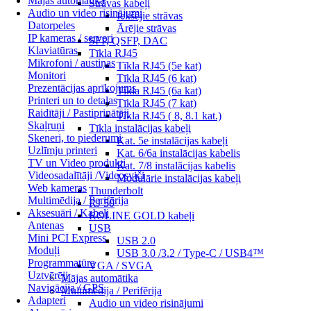
Mājas automātika
Strāvas kabeļi
Audio un video risinājumi
Iekšējie strāvas
Datorpeles
Ārējie strāvas
IP kameras / serveri
SFP, QSFP, DAC
Klaviatūras
Tīkla RJ45
Mikrofoni / austiņas
Tīkla RJ45 (5e kat)
Monitori
Tīkla RJ45 (6 kat)
Prezentācijas aprīkojums
Tīkla RJ45 (6a kat)
Printeri un to detaļas
Tīkla RJ45 (7 kat)
Raidītāji / Pastiprinātāji
Tīkla RJ45 ( 8, 8.1 kat.)
Skaļruņi
Tīkla instalācijas kabeļi
Skeneri, to piederumi
Kat. 5e instalācijas kabeļi
Uzlīmju printeri
Kat. 6/6a instalācijas kabelis
TV un Video produkti
Kat. 7/8 instalācijas kabelis
Videosadalītāji /Videosviči
Modulārie instalācijas kabeļi
Web kameras
Thunderbolt
Multimēdija / Perifērija
RJ 50
Aksesuāri / Kabeļi
ROLINE GOLD kabeļi
Antenas
USB
Mini PCI Express
USB 2.0
Moduļi
USB 3.0 /3.2 / Type-C / USB4™
Programmatūra
VGA / SVGA
Uztvērēji
Mājas automātika
Navigācija / GPS
Multimēdija / Perifērija
Adapteri
Audio un video risinājumi