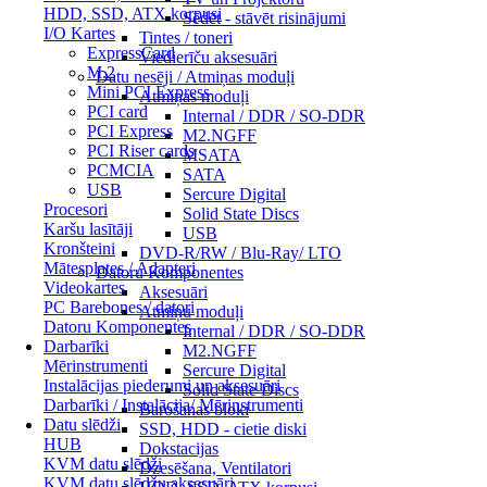
HDD, SSD, ATX korpusi
Sēdēt - stāvēt risinājumi
I/O Kartes
Tintes / toneri
ExpressCard
Viedierīču aksesuāri
M.2
Datu nesēji / Atmiņas moduļi
Mini PCI Express
Atmiņas moduļi
PCI card
Internal / DDR / SO-DDR
PCI Express
M2.NGFF
PCI Riser cards
MSATA
PCMCIA
SATA
USB
Sercure Digital
Procesori
Solid State Discs
Karšu lasītāji
USB
Kronšteini
DVD-R/RW / Blu-Ray/ LTO
Mātesplates / Adapteri
Datoru Komponentes
Videokartes
Aksesuāri
PC Barebones / datori
Atmiņu moduļi
Datoru Komponentes
Internal / DDR / SO-DDR
Darbarīki
M2.NGFF
Mērinstrumenti
Sercure Digital
Instalācijas piederumi un aksesuāri
Solid State Discs
Darbarīki / Instalācija/ Mērinstrumenti
Barošanas bloki
Datu slēdži
SSD, HDD - cietie diski
HUB
Dokstacijas
KVM datu slēdži
Dzesēšana, Ventilatori
KVM datu slēdžu aksesuāri