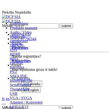
Piekrītu
Nepiekrītu
Izpārdošana
Meklēt
Produktu jaunumi
Audio / Video
info@dcp.lv
Bluetooth
+371 67790344
Displayport
Profils
DMS-59
Pieslēgties
DVI
HDMI
Neesat reģistrējies?
HSD
Reģistrēties
FireWire
Grozs
Barošana
Jūsu iepirkumu grozs ir tukšs!
PS/2
SATA/IDE
Latviešu
Industrijas, citi
Latviešu
Serial/Parallel
Thunderbolt
English
USB
VGA / SVGA
lv
en
Adapteri / Konverteri
LED GX53
Meklēt