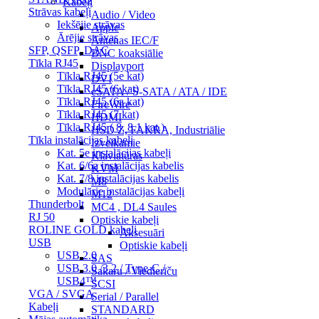
Kabeļi
Strāvas kabeļi
Audio / Video
Iekšējie strāvas
Apple
Ārējie strāvas
Antenas IEC/F
SFP, QSFP, DAC
BNC koaksiālie
Tīkla RJ45
Displayport
Tīkla RJ45 (5e kat)
DVI
Tīkla RJ45 (6 kat)
eSATA / S-SATA / ATA / IDE
Tīkla RJ45 (6a kat)
FireWire
Tīkla RJ45 (7 kat)
HDMI
Tīkla RJ45 ( 8, 8.1 kat.)
HSD Z, FAKRA, Industriālie
Tīkla instalācijas kabeļi
Izvelkamie
Kat. 5e instalācijas kabeļi
Klaviatūras
Kat. 6/6a instalācijas kabelis
KVM
Kat. 7/8 instalācijas kabelis
M8
Modulārie instalācijas kabeļi
M12
Thunderbolt
MC4 , DL4 Saules
RJ 50
Optiskie kabeļi
ROLINE GOLD kabeļi
Aksesuāri
USB
Optiskie kabeļi
USB 2.0
SAS
USB 3.0 /3.2 / Type-C /
Sakaru / Viedierīču
USB4™
SCSI
VGA / SVGA
Serial / Parallel
Kabeļi
STANDARD