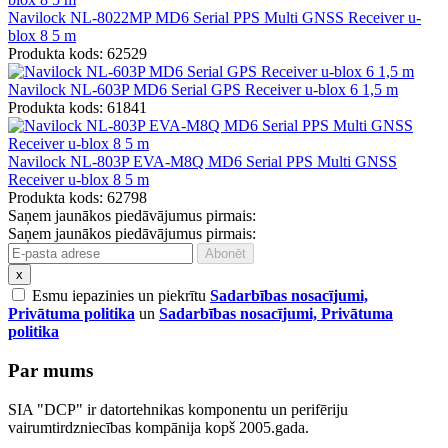
Navilock NL-8022MP MD6 Serial PPS Multi GNSS Receiver u-
blox 8 5 m
Produkta kods: 62529
Navilock NL-603P MD6 Serial GPS Receiver u-blox 6 1,5 m
Produkta kods: 61841
Navilock NL-803P EVA-M8Q MD6 Serial PPS Multi GNSS
Receiver u-blox 8 5 m
Produkta kods: 62798
Saņem jaunākos piedāvājumus pirmais:
Saņem jaunākos piedāvājumus pirmais:
x
Esmu iepazinies un piekrītu
Sadarbības nosacījumi,
Privātuma politika
un
Sadarbības nosacījumi, Privātuma
politika
Par mums
SIA "DCP" ir datortehnikas komponentu un perifēriju
vairumtirdzniecības kompānija kopš 2005.gada.