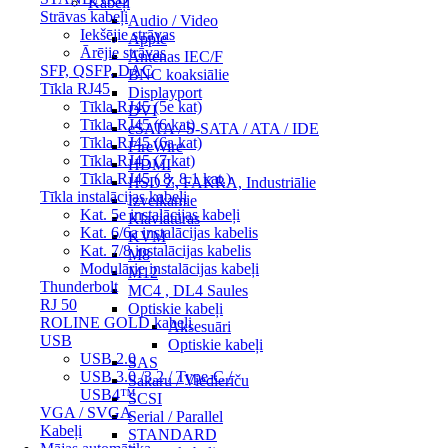
Kabeļi
Strāvas kabeļi
Audio / Video
Iekšējie strāvas
Apple
Ārējie strāvas
Antenas IEC/F
SFP, QSFP, DAC
BNC koaksiālie
Tīkla RJ45
Displayport
Tīkla RJ45 (5e kat)
DVI
Tīkla RJ45 (6 kat)
eSATA / S-SATA / ATA / IDE
Tīkla RJ45 (6a kat)
FireWire
Tīkla RJ45 (7 kat)
HDMI
Tīkla RJ45 ( 8, 8.1 kat.)
HSD Z, FAKRA, Industriālie
Tīkla instalācijas kabeļi
Izvelkamie
Kat. 5e instalācijas kabeļi
Klaviatūras
Kat. 6/6a instalācijas kabelis
KVM
Kat. 7/8 instalācijas kabelis
M8
Modulārie instalācijas kabeļi
M12
Thunderbolt
MC4 , DL4 Saules
RJ 50
Optiskie kabeļi
ROLINE GOLD kabeļi
Aksesuāri
USB
Optiskie kabeļi
USB 2.0
SAS
USB 3.0 /3.2 / Type-C /
Sakaru / Viedierīču
USB4™
SCSI
VGA / SVGA
Serial / Parallel
Kabeļi
STANDARD