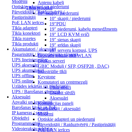
Modēmi
Antenu kabeļi
Optiskie adapteri un piederumi
Tīkla produkti
Pārveidotāji / Raiduztvērēji /
19" skapji / piederumi
Pastiprinātāji
10" skapji / piederumi
PoE LAN ierīces
19"PDU
Tīkla adapteri
19" piederumi, kabeļu menedžments
Tīkla konektori
19" LCD KVM sviči
Tīkla rozetes
19" sienas skapji
Tīkla produkti
19" grīdas skapji
Akumulatori / aksesuāri
19" serveru korpusi, UPS
Pagarinātāji / Pārsprieguma aizsargi
Bezvadu lokālie tīkli WLAN
UPS lineinteractive
Drukas serveri
UPS aksesuāri
GBIC Moduļi ( SFP, QSFP28 , DAC)
UPS akumulatori
Industriālie tīkli
UPS offline
Keystone
UPS online
Komutatori un centrmezgli
Uzlādes iekārtas un piederumi
Tīkla slēdži
UPS / Barošanas elementi
Gigabit slēdži
Aksesuāri
Aksesuāri
Apvalki un kronšteini
Komutācijas paneļi
Barošanas bloki un PoE
Maršrutētāji / aksesuāri
IP kameras / serveri
Modēmi
Objektīvi
Optiskie adapteri un piederumi
Programmatūra
Pārveidotāji / Raiduztvērēji / Pastiprinātāji
Videoierakstu iekārtas
PoE LAN ierīces