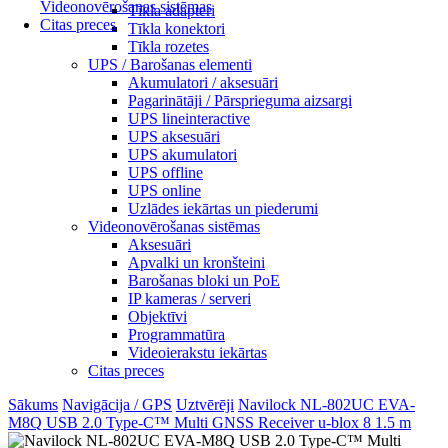
Videonovērošanas sistēmas
Tīkla adapteri
Citas preces
Tīkla konektori
Tīkla rozetes
UPS / Barošanas elementi
Akumulatori / aksesuāri
Pagarinātāji / Pārsprieguma aizsargi
UPS lineinteractive
UPS aksesuāri
UPS akumulatori
UPS offline
UPS online
Uzlādes iekārtas un piederumi
Videonovērošanas sistēmas
Aksesuāri
Apvalki un kronšteini
Barošanas bloki un PoE
IP kameras / serveri
Objektīvi
Programmatūra
Videoierakstu iekārtas
Citas preces
Sākums
Navigācija / GPS
Uztvērēji
Navilock NL-802UC EVA-
M8Q USB 2.0 Type-C™ Multi GNSS Receiver u-blox 8 1.5 m