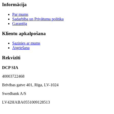
Informācija
Par mums
Sadarbība un Privātuma politika
Garantija
Klientu apkalpošana
Sazinies ar mums
Atgriešana
Rekvizīti
DCP SIA
40003722468
Brīvības gatve 401, Rīga, LV-1024
Swedbank A/S
LV42HABA0551009128513