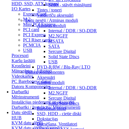
HDD, SSD, ATX korpusi
Sēdēt - stāvēt risinājumi
I/O Kartes
Tintes / toneri
ExpressCard
Viedierīču aksesuāri
M.2
Datu nesēji / Atmiņas moduļi
Mini PCI Express
Atmiņas moduļi
PCI card
Internal / DDR / SO-DDR
PCI Express
M2.NGFF
PCI Riser cards
MSATA
PCMCIA
SATA
USB
Sercure Digital
Procesori
Solid State Discs
Karšu lasītāji
USB
Kronšteini
DVD-R/RW / Blu-Ray/ LTO
Mātesplates / Adapteri
Datoru Komponentes
Videokartes
Aksesuāri
PC Barebones / datori
Atmiņu moduļi
Datoru Komponentes
Internal / DDR / SO-DDR
Darbarīki
M2.NGFF
Mērinstrumenti
Sercure Digital
Instalācijas piederumi un aksesuāri
Solid State Discs
Darbarīki / Instalācija/ Mērinstrumenti
Barošanas bloki
Datu slēdži
SSD, HDD - cietie diski
HUB
Dokstacijas
KVM datu slēdži
Dzesēšana, Ventilatori
KVM datu slēdžu aksesuāri