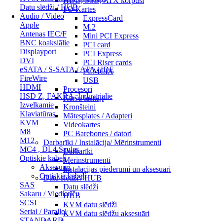
HDD, SSD, ATX korpusi
Datu slēdži / HUB
I/O Kartes
Audio / Video
ExpressCard
Apple
M.2
Antenas IEC/F
Mini PCI Express
BNC koaksiālie
PCI card
Displayport
PCI Express
DVI
PCI Riser cards
eSATA / S-SATA / ATA / IDE
PCMCIA
FireWire
USB
HDMI
Procesori
HSD Z, FAKRA, Industriālie
Karšu lasītāji
Izvelkamie
Kronšteini
Klaviatūras
Mātesplates / Adapteri
KVM
Videokartes
M8
PC Barebones / datori
M12
Darbarīki / Instalācija/ Mērinstrumenti
MC4 , DL4 Saules
Darbarīki
Optiskie kabeļi
Mērinstrumenti
Aksesuāri
Instalācijas piederumi un aksesuāri
Optiskie kabeļi
Datu slēdži / HUB
SAS
Datu slēdži
Sakaru / Viedierīču
HUB
SCSI
KVM datu slēdži
Serial / Parallel
KVM datu slēdžu aksesuāri
STANDARD