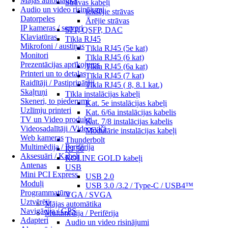
Mājas automātika
Strāvas kabeļi
Audio un video risinājumi
Iekšējie strāvas
Datorpeles
Ārējie strāvas
IP kameras / serveri
SFP, QSFP, DAC
Klaviatūras
Tīkla RJ45
Mikrofoni / austiņas
Tīkla RJ45 (5e kat)
Monitori
Tīkla RJ45 (6 kat)
Prezentācijas aprīkojums
Tīkla RJ45 (6a kat)
Printeri un to detaļas
Tīkla RJ45 (7 kat)
Raidītāji / Pastiprinātāji
Tīkla RJ45 ( 8, 8.1 kat.)
Skaļruņi
Tīkla instalācijas kabeļi
Skeneri, to piederumi
Kat. 5e instalācijas kabeļi
Uzlīmju printeri
Kat. 6/6a instalācijas kabelis
TV un Video produkti
Kat. 7/8 instalācijas kabelis
Videosadalītāji /Videosviči
Modulārie instalācijas kabeļi
Web kameras
Thunderbolt
Multimēdija / Perifērija
RJ 50
Aksesuāri / Kabeļi
ROLINE GOLD kabeļi
Antenas
USB
Mini PCI Express
USB 2.0
Moduļi
USB 3.0 /3.2 / Type-C / USB4™
Programmatūra
VGA / SVGA
Uztvērēji
Mājas automātika
Navigācija / GPS
Multimēdija / Perifērija
Adapteri
Audio un video risinājumi