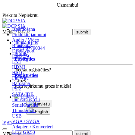
Uzmanību!
Piekrītu
Nepiekrītu
Izpārdošana
Meklēt
Produktu jaunumi
Audio / Video
info@dcp.lv
Bluetooth
+371 67790344
Displayport
Profils
DMS-59
Pieslēgties
DVI
HDMI
Neesat reģistrējies?
HSD
Reģistrēties
FireWire
Grozs
Barošana
Jūsu iepirkumu grozs ir tukšs!
PS/2
SATA/IDE
Latviešu
Industrijas, citi
Latviešu
Serial/Parallel
Thunderbolt
English
USB
VGA / SVGA
lv
en
Adapteri / Konverteri
LED GX53
Meklēt