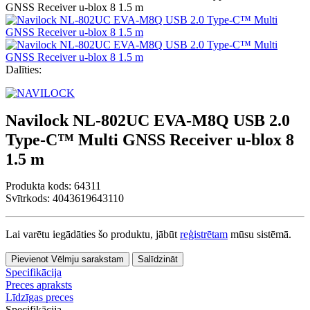
Dalīties:
Navilock NL-802UC EVA-M8Q USB 2.0
Type-C™ Multi GNSS Receiver u-blox 8
1.5 m
Produkta kods:
64311
Svītrkods: 4043619643110
Lai varētu iegādāties šo produktu, jābūt
reģistrētam
mūsu sistēmā.
Pievienot Vēlmju sarakstam
Salīdzināt
Specifikācija
Preces apraksts
Līdzīgas preces
Specifikācija