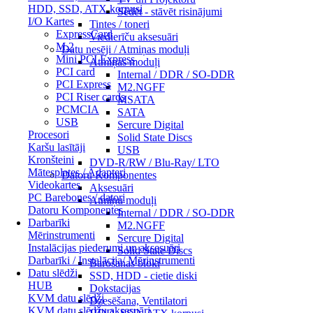
HDD, SSD, ATX korpusi
Sēdēt - stāvēt risinājumi
I/O Kartes
Tintes / toneri
ExpressCard
Viedierīču aksesuāri
M.2
Datu nesēji / Atmiņas moduļi
Mini PCI Express
Atmiņas moduļi
PCI card
Internal / DDR / SO-DDR
PCI Express
M2.NGFF
PCI Riser cards
MSATA
PCMCIA
SATA
USB
Sercure Digital
Procesori
Solid State Discs
Karšu lasītāji
USB
Kronšteini
DVD-R/RW / Blu-Ray/ LTO
Mātesplates / Adapteri
Datoru Komponentes
Videokartes
Aksesuāri
PC Barebones / datori
Atmiņu moduļi
Datoru Komponentes
Internal / DDR / SO-DDR
Darbarīki
M2.NGFF
Mērinstrumenti
Sercure Digital
Instalācijas piederumi un aksesuāri
Solid State Discs
Darbarīki / Instalācija/ Mērinstrumenti
Barošanas bloki
Datu slēdži
SSD, HDD - cietie diski
HUB
Dokstacijas
KVM datu slēdži
Dzesēšana, Ventilatori
KVM datu slēdžu aksesuāri