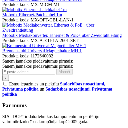
Produkta kods: MX-M-CM-M1
Mobotix Ethernet-Patchkabel 1m
Produkta kods: MX-OPT-CBL-LAN-1
Mobotix Mediakonverter, Ethernet & PoE+ über Zweidrahtleitung
Produkta kods: MX-A-ETP1A-2601-SET
Brennenstuhl Universal Magnethalter MH 1
Produkta kods: 1172640082
Saņem jaunākos piedāvājumus pirmais:
Saņem jaunākos piedāvājumus pirmais:
x
Esmu iepazinies un piekrītu
Sadarbības nosacījumi,
Privātuma politika
un
Sadarbības nosacījumi, Privātuma
politika
Par mums
SIA "DCP" ir datortehnikas komponentu un perifēriju
vairumtirdzniecības kompānija kopš 2005.gada.