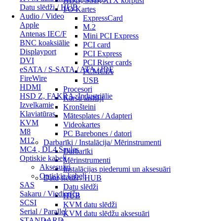
HDD, SSD, ATX korpusi
Datu slēdži / HUB
I/O Kartes
Audio / Video
ExpressCard
Apple
M.2
Antenas IEC/F
Mini PCI Express
BNC koaksiālie
PCI card
Displayport
PCI Express
DVI
PCI Riser cards
eSATA / S-SATA / ATA / IDE
PCMCIA
FireWire
USB
HDMI
Procesori
HSD Z, FAKRA, Industriālie
Karšu lasītāji
Izvelkamie
Kronšteini
Klaviatūras
Mātesplates / Adapteri
KVM
Videokartes
M8
PC Barebones / datori
M12
Darbarīki / Instalācija/ Mērinstrumenti
MC4 , DL4 Saules
Darbarīki
Optiskie kabeļi
Mērinstrumenti
Aksesuāri
Instalācijas piederumi un aksesuāri
Optiskie kabeļi
Datu slēdži / HUB
SAS
Datu slēdži
Sakaru / Viedierīču
HUB
SCSI
KVM datu slēdži
Serial / Parallel
KVM datu slēdžu aksesuāri
STANDARD