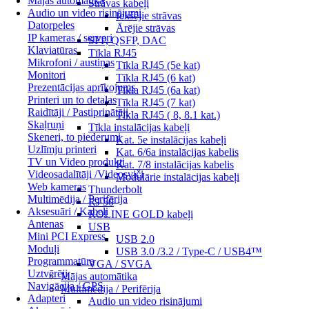
Mājas automātika
Strāvas kabeļi
Audio un video risinājumi
Iekšējie strāvas
Datorpeles
Ārējie strāvas
IP kameras / serveri
SFP, QSFP, DAC
Klaviatūras
Tīkla RJ45
Mikrofoni / austiņas
Tīkla RJ45 (5e kat)
Monitori
Tīkla RJ45 (6 kat)
Prezentācijas aprīkojums
Tīkla RJ45 (6a kat)
Printeri un to detaļas
Tīkla RJ45 (7 kat)
Raidītāji / Pastiprinātāji
Tīkla RJ45 ( 8, 8.1 kat.)
Skaļruņi
Tīkla instalācijas kabeļi
Skeneri, to piederumi
Kat. 5e instalācijas kabeļi
Uzlīmju printeri
Kat. 6/6a instalācijas kabelis
TV un Video produkti
Kat. 7/8 instalācijas kabelis
Videosadalītāji /Videosviči
Modulārie instalācijas kabeļi
Web kameras
Thunderbolt
Multimēdija / Perifērija
RJ 50
Aksesuāri / Kabeļi
ROLINE GOLD kabeļi
Antenas
USB
Mini PCI Express
USB 2.0
Moduļi
USB 3.0 /3.2 / Type-C / USB4™
Programmatūra
VGA / SVGA
Uztvērēji
Mājas automātika
Navigācija / GPS
Multimēdija / Perifērija
Adapteri
Audio un video risinājumi