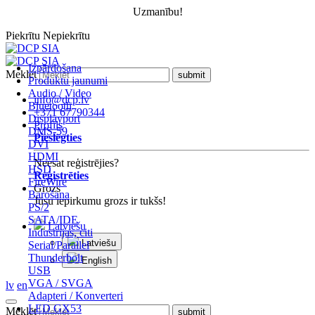
Uzmanību!
Piekrītu
Nepiekrītu
Izpārdošana
Meklēt
Produktu jaunumi
Audio / Video
info@dcp.lv
Bluetooth
+371 67790344
Displayport
Profils
DMS-59
Pieslēgties
DVI
HDMI
Neesat reģistrējies?
HSD
Reģistrēties
FireWire
Grozs
Barošana
Jūsu iepirkumu grozs ir tukšs!
PS/2
SATA/IDE
Latviešu
Industrijas, citi
Latviešu
Serial/Parallel
Thunderbolt
English
USB
VGA / SVGA
lv
en
Adapteri / Konverteri
LED GX53
Meklēt