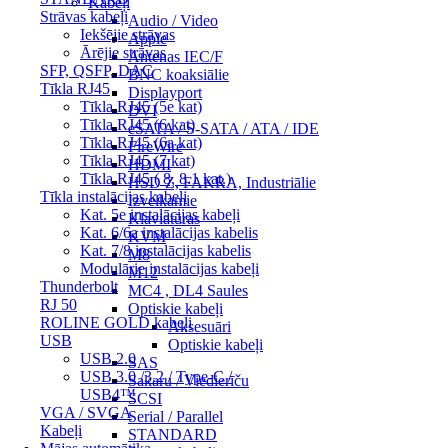
Kabeļi
Strāvas kabeļi
Audio / Video
Iekšējie strāvas
Apple
Ārējie strāvas
Antenas IEC/F
SFP, QSFP, DAC
BNC koaksiālie
Tīkla RJ45
Displayport
Tīkla RJ45 (5e kat)
DVI
Tīkla RJ45 (6 kat)
eSATA / S-SATA / ATA / IDE
Tīkla RJ45 (6a kat)
FireWire
Tīkla RJ45 (7 kat)
HDMI
Tīkla RJ45 ( 8, 8.1 kat.)
HSD Z, FAKRA, Industriālie
Tīkla instalācijas kabeļi
Izvelkamie
Kat. 5e instalācijas kabeļi
Klaviatūras
Kat. 6/6a instalācijas kabelis
KVM
Kat. 7/8 instalācijas kabelis
M8
Modulārie instalācijas kabeļi
M12
Thunderbolt
MC4 , DL4 Saules
RJ 50
Optiskie kabeļi
ROLINE GOLD kabeļi
Aksesuāri
USB
Optiskie kabeļi
USB 2.0
SAS
USB 3.0 /3.2 / Type-C /
Sakaru / Viedierīču
USB4™
SCSI
VGA / SVGA
Serial / Parallel
Kabeļi
STANDARD