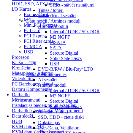
HDD, SSD, ATX korpusi
Sēdēt - stāvēt risinājumi
I/O Kartes
Tintes / toneri
ExpressCard
Viedierīču aksesuāri
M.2
Datu nesēji / Atmiņas moduļi
Mini PCI Express
Atmiņas moduļi
PCI card
Internal / DDR / SO-DDR
PCI Express
M2.NGFF
PCI Riser cards
MSATA
PCMCIA
SATA
USB
Sercure Digital
Procesori
Solid State Discs
Karšu lasītāji
USB
Kronšteini
DVD-R/RW / Blu-Ray/ LTO
Mātesplates / Adapteri
Datoru Komponentes
Videokartes
Aksesuāri
PC Barebones / datori
Atmiņu moduļi
Datoru Komponentes
Internal / DDR / SO-DDR
Darbarīki
M2.NGFF
Mērinstrumenti
Sercure Digital
Instalācijas piederumi un aksesuāri
Solid State Discs
Darbarīki / Instalācija/ Mērinstrumenti
Barošanas bloki
Datu slēdži
SSD, HDD - cietie diski
HUB
Dokstacijas
KVM datu slēdži
Dzesēšana, Ventilatori
KVM datu slēdžu aksesuāri