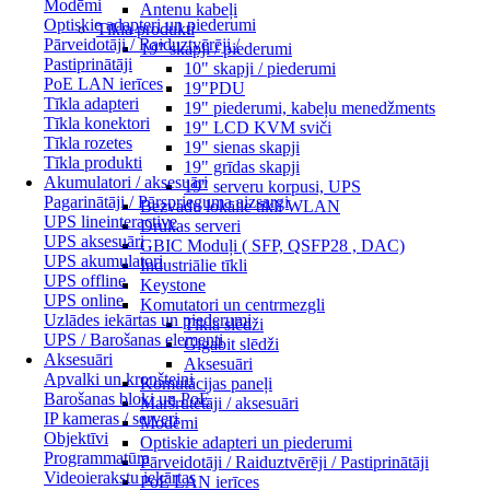
Modēmi
Antenu kabeļi
Optiskie adapteri un piederumi
Tīkla produkti
Pārveidotāji / Raiduztvērēji /
19" skapji / piederumi
Pastiprinātāji
10" skapji / piederumi
PoE LAN ierīces
19"PDU
Tīkla adapteri
19" piederumi, kabeļu menedžments
Tīkla konektori
19" LCD KVM sviči
Tīkla rozetes
19" sienas skapji
Tīkla produkti
19" grīdas skapji
Akumulatori / aksesuāri
19" serveru korpusi, UPS
Pagarinātāji / Pārsprieguma aizsargi
Bezvadu lokālie tīkli WLAN
UPS lineinteractive
Drukas serveri
UPS aksesuāri
GBIC Moduļi ( SFP, QSFP28 , DAC)
UPS akumulatori
Industriālie tīkli
UPS offline
Keystone
UPS online
Komutatori un centrmezgli
Uzlādes iekārtas un piederumi
Tīkla slēdži
UPS / Barošanas elementi
Gigabit slēdži
Aksesuāri
Aksesuāri
Apvalki un kronšteini
Komutācijas paneļi
Barošanas bloki un PoE
Maršrutētāji / aksesuāri
IP kameras / serveri
Modēmi
Objektīvi
Optiskie adapteri un piederumi
Programmatūra
Pārveidotāji / Raiduztvērēji / Pastiprinātāji
Videoierakstu iekārtas
PoE LAN ierīces