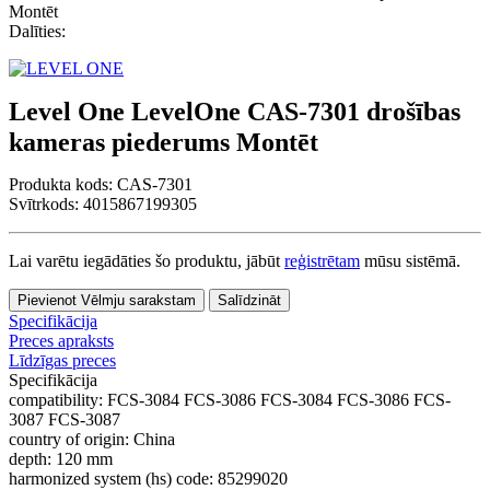
Dalīties:
Level One LevelOne CAS-7301 drošības
kameras piederums Montēt
Produkta kods:
CAS-7301
Svītrkods: 4015867199305
Lai varētu iegādāties šo produktu, jābūt
reģistrētam
mūsu sistēmā.
Pievienot Vēlmju sarakstam
Salīdzināt
Specifikācija
Preces apraksts
Līdzīgas preces
Specifikācija
compatibility:
FCS-3084 FCS-3086 FCS-3084 FCS-3086 FCS-
3087 FCS-3087
country of origin:
China
depth:
120 mm
harmonized system (hs) code:
85299020