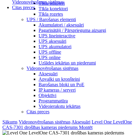
Videonovērošanas sistēmas
Tīkla adapteri
Citas preces
Tīkla konektori
Tīkla rozetes
UPS / Barošanas elementi
Akumulatori / aksesuāri
Pagarinātāji / Pārsprieguma aizsargi
UPS lineinteractive
UPS aksesuāri
UPS akumulatori
UPS offline
UPS online
Uzlādes iekārtas un piederumi
Videonovērošanas sistēmas
Aksesuāri
Apvalki un kronšteini
Barošanas bloki un PoE
IP kameras / serveri
Objektīvi
Programmatūra
Videoierakstu iekārtas
Citas preces
Sākums
Videonovērošanas sistēmas
Aksesuāri
Level One LevelOne
CAS-7301 drošības kameras piederums Montēt