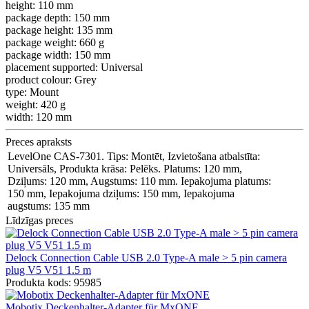
height:
110 mm
package depth:
150 mm
package height:
135 mm
package weight:
660 g
package width:
150 mm
placement supported:
Universal
product colour:
Grey
type:
Mount
weight:
420 g
width:
120 mm
Preces apraksts
LevelOne CAS-7301. Tips: Montēt, Izvietošana atbalstīta:
Universāls, Produkta krāsa: Pelēks. Platums: 120 mm,
Dziļums: 120 mm, Augstums: 110 mm. Iepakojuma platums:
150 mm, Iepakojuma dziļums: 150 mm, Iepakojuma
augstums: 135 mm
Līdzīgas preces
Delock Connection Cable USB 2.0 Type-A male > 5 pin camera
plug V5 V51 1.5 m
Produkta kods: 95985
Mobotix Deckenhalter-Adapter für MxONE