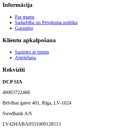
Informācija
Par mums
Sadarbība un Privātuma politika
Garantija
Klientu apkalpošana
Sazinies ar mums
Atgriešana
Rekvizīti
DCP SIA
40003722468
Brīvības gatve 401, Rīga, LV-1024
Swedbank A/S
LV42HABA0551009128513