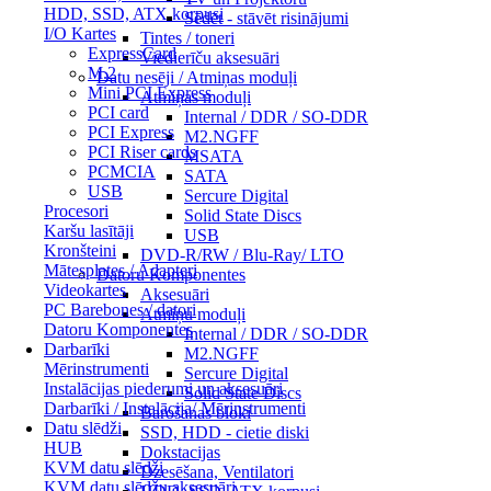
HDD, SSD, ATX korpusi
Sēdēt - stāvēt risinājumi
I/O Kartes
Tintes / toneri
ExpressCard
Viedierīču aksesuāri
M.2
Datu nesēji / Atmiņas moduļi
Mini PCI Express
Atmiņas moduļi
PCI card
Internal / DDR / SO-DDR
PCI Express
M2.NGFF
PCI Riser cards
MSATA
PCMCIA
SATA
USB
Sercure Digital
Procesori
Solid State Discs
Karšu lasītāji
USB
Kronšteini
DVD-R/RW / Blu-Ray/ LTO
Mātesplates / Adapteri
Datoru Komponentes
Videokartes
Aksesuāri
PC Barebones / datori
Atmiņu moduļi
Datoru Komponentes
Internal / DDR / SO-DDR
Darbarīki
M2.NGFF
Mērinstrumenti
Sercure Digital
Instalācijas piederumi un aksesuāri
Solid State Discs
Darbarīki / Instalācija/ Mērinstrumenti
Barošanas bloki
Datu slēdži
SSD, HDD - cietie diski
HUB
Dokstacijas
KVM datu slēdži
Dzesēšana, Ventilatori
KVM datu slēdžu aksesuāri