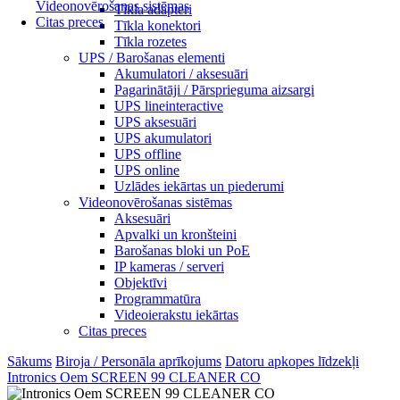
Videonovērošanas sistēmas
Tīkla adapteri
Citas preces
Tīkla konektori
Tīkla rozetes
UPS / Barošanas elementi
Akumulatori / aksesuāri
Pagarinātāji / Pārsprieguma aizsargi
UPS lineinteractive
UPS aksesuāri
UPS akumulatori
UPS offline
UPS online
Uzlādes iekārtas un piederumi
Videonovērošanas sistēmas
Aksesuāri
Apvalki un kronšteini
Barošanas bloki un PoE
IP kameras / serveri
Objektīvi
Programmatūra
Videoierakstu iekārtas
Citas preces
Sākums
Biroja / Personāla aprīkojums
Datoru apkopes līdzekļi
Intronics Oem SCREEN 99 CLEANER CO