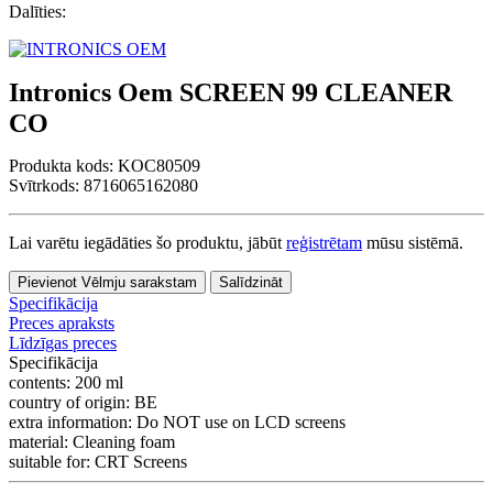
Dalīties:
Intronics Oem SCREEN 99 CLEANER
CO
Produkta kods:
KOC80509
Svītrkods: 8716065162080
Lai varētu iegādāties šo produktu, jābūt
reģistrētam
mūsu sistēmā.
Pievienot Vēlmju sarakstam
Salīdzināt
Specifikācija
Preces apraksts
Līdzīgas preces
Specifikācija
contents:
200 ml
country of origin:
BE
extra information:
Do NOT use on LCD screens
material:
Cleaning foam
suitable for:
CRT Screens