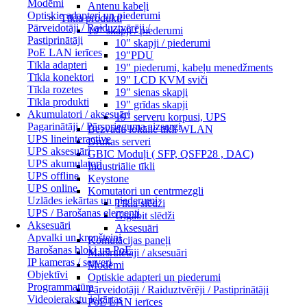
Modēmi
Antenu kabeļi
Optiskie adapteri un piederumi
Tīkla produkti
Pārveidotāji / Raiduztvērēji /
19" skapji / piederumi
Pastiprinātāji
10" skapji / piederumi
PoE LAN ierīces
19"PDU
Tīkla adapteri
19" piederumi, kabeļu menedžments
Tīkla konektori
19" LCD KVM sviči
Tīkla rozetes
19" sienas skapji
Tīkla produkti
19" grīdas skapji
Akumulatori / aksesuāri
19" serveru korpusi, UPS
Pagarinātāji / Pārsprieguma aizsargi
Bezvadu lokālie tīkli WLAN
UPS lineinteractive
Drukas serveri
UPS aksesuāri
GBIC Moduļi ( SFP, QSFP28 , DAC)
UPS akumulatori
Industriālie tīkli
UPS offline
Keystone
UPS online
Komutatori un centrmezgli
Uzlādes iekārtas un piederumi
Tīkla slēdži
UPS / Barošanas elementi
Gigabit slēdži
Aksesuāri
Aksesuāri
Apvalki un kronšteini
Komutācijas paneļi
Barošanas bloki un PoE
Maršrutētāji / aksesuāri
IP kameras / serveri
Modēmi
Objektīvi
Optiskie adapteri un piederumi
Programmatūra
Pārveidotāji / Raiduztvērēji / Pastiprinātāji
Videoierakstu iekārtas
PoE LAN ierīces