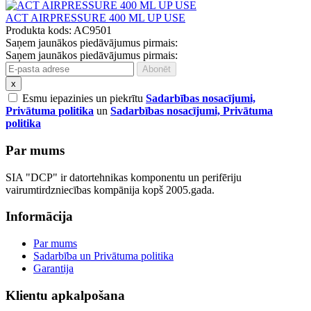
ACT AIRPRESSURE 400 ML UP USE
Produkta kods: AC9501
Saņem jaunākos piedāvājumus pirmais:
Saņem jaunākos piedāvājumus pirmais:
x
Esmu iepazinies un piekrītu
Sadarbības nosacījumi,
Privātuma politika
un
Sadarbības nosacījumi, Privātuma
politika
Par mums
SIA "DCP" ir datortehnikas komponentu un perifēriju
vairumtirdzniecības kompānija kopš 2005.gada.
Informācija
Par mums
Sadarbība un Privātuma politika
Garantija
Klientu apkalpošana