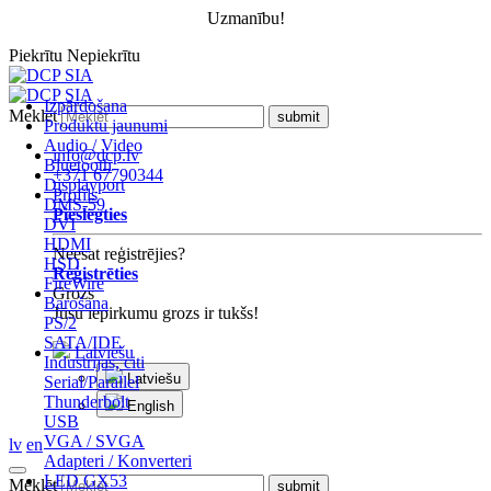
Uzmanību!
Piekrītu
Nepiekrītu
Izpārdošana
Meklēt
Produktu jaunumi
Audio / Video
info@dcp.lv
Bluetooth
+371 67790344
Displayport
Profils
DMS-59
Pieslēgties
DVI
HDMI
Neesat reģistrējies?
HSD
Reģistrēties
FireWire
Grozs
Barošana
Jūsu iepirkumu grozs ir tukšs!
PS/2
SATA/IDE
Latviešu
Industrijas, citi
Latviešu
Serial/Parallel
Thunderbolt
English
USB
VGA / SVGA
lv
en
Adapteri / Konverteri
LED GX53
Meklēt