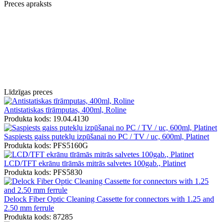
Preces apraksts
Līdzīgas preces
Antistatiskas tīrāmputas, 400ml, Roline
Produkta kods: 19.04.4130
Saspiests gaiss putekļu izpūšanai no PC / TV / uc, 600ml, Platinet
Produkta kods: PFS5160G
LCD/TFT ekrānu tīrāmās mitrās salvetes 100gab., Platinet
Produkta kods: PFS5830
Delock Fiber Optic Cleaning Cassette for connectors with 1.25 and
2.50 mm ferrule
Produkta kods: 87285