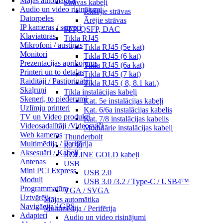
Mājas automātika
Strāvas kabeļi
Audio un video risinājumi
Iekšējie strāvas
Datorpeles
Ārējie strāvas
IP kameras / serveri
SFP, QSFP, DAC
Klaviatūras
Tīkla RJ45
Mikrofoni / austiņas
Tīkla RJ45 (5e kat)
Monitori
Tīkla RJ45 (6 kat)
Prezentācijas aprīkojums
Tīkla RJ45 (6a kat)
Printeri un to detaļas
Tīkla RJ45 (7 kat)
Raidītāji / Pastiprinātāji
Tīkla RJ45 ( 8, 8.1 kat.)
Skaļruņi
Tīkla instalācijas kabeļi
Skeneri, to piederumi
Kat. 5e instalācijas kabeļi
Uzlīmju printeri
Kat. 6/6a instalācijas kabelis
TV un Video produkti
Kat. 7/8 instalācijas kabelis
Videosadalītāji /Videosviči
Modulārie instalācijas kabeļi
Web kameras
Thunderbolt
Multimēdija / Perifērija
RJ 50
Aksesuāri / Kabeļi
ROLINE GOLD kabeļi
Antenas
USB
Mini PCI Express
USB 2.0
Moduļi
USB 3.0 /3.2 / Type-C / USB4™
Programmatūra
VGA / SVGA
Uztvērēji
Mājas automātika
Navigācija / GPS
Multimēdija / Perifērija
Adapteri
Audio un video risinājumi