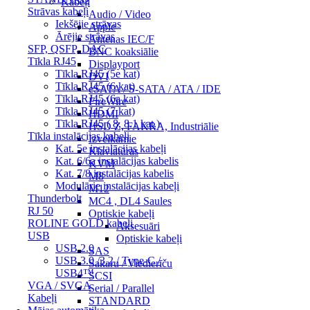
Kabeļi
Strāvas kabeļi
Audio / Video
Iekšējie strāvas
Apple
Ārējie strāvas
Antenas IEC/F
SFP, QSFP, DAC
BNC koaksiālie
Tīkla RJ45
Displayport
Tīkla RJ45 (5e kat)
DVI
Tīkla RJ45 (6 kat)
eSATA / S-SATA / ATA / IDE
Tīkla RJ45 (6a kat)
FireWire
Tīkla RJ45 (7 kat)
HDMI
Tīkla RJ45 ( 8, 8.1 kat.)
HSD Z, FAKRA, Industriālie
Tīkla instalācijas kabeļi
Izvelkamie
Kat. 5e instalācijas kabeļi
Klaviatūras
Kat. 6/6a instalācijas kabelis
KVM
Kat. 7/8 instalācijas kabelis
M8
Modulārie instalācijas kabeļi
M12
Thunderbolt
MC4 , DL4 Saules
RJ 50
Optiskie kabeļi
ROLINE GOLD kabeļi
Aksesuāri
USB
Optiskie kabeļi
USB 2.0
SAS
USB 3.0 /3.2 / Type-C /
Sakaru / Viedierīču
USB4™
SCSI
VGA / SVGA
Serial / Parallel
Kabeļi
STANDARD