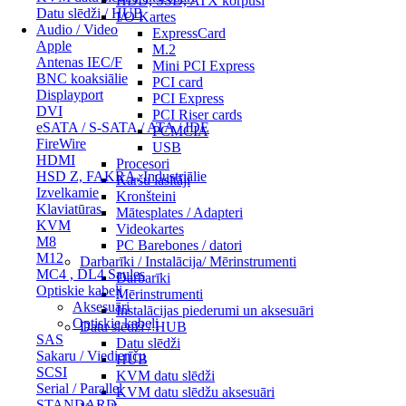
HDD, SSD, ATX korpusi
Datu slēdži / HUB
I/O Kartes
Audio / Video
ExpressCard
Apple
M.2
Antenas IEC/F
Mini PCI Express
BNC koaksiālie
PCI card
Displayport
PCI Express
DVI
PCI Riser cards
eSATA / S-SATA / ATA / IDE
PCMCIA
FireWire
USB
HDMI
Procesori
HSD Z, FAKRA, Industriālie
Karšu lasītāji
Izvelkamie
Kronšteini
Klaviatūras
Mātesplates / Adapteri
KVM
Videokartes
M8
PC Barebones / datori
M12
Darbarīki / Instalācija/ Mērinstrumenti
MC4 , DL4 Saules
Darbarīki
Optiskie kabeļi
Mērinstrumenti
Aksesuāri
Instalācijas piederumi un aksesuāri
Optiskie kabeļi
Datu slēdži / HUB
SAS
Datu slēdži
Sakaru / Viedierīču
HUB
SCSI
KVM datu slēdži
Serial / Parallel
KVM datu slēdžu aksesuāri
STANDARD